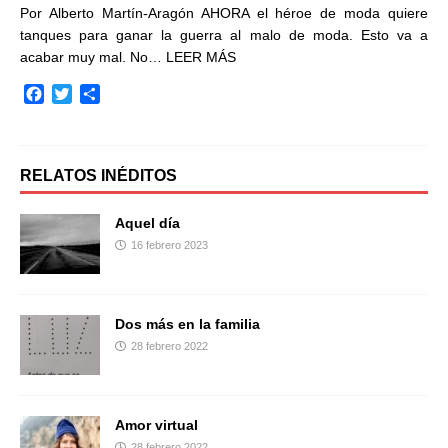
Por Alberto Martín-Aragón AHORA el héroe de moda quiere
tanques para ganar la guerra al malo de moda. Esto va a
acabar muy mal. No…
LEER MÁS
F
T
C
a
w
o
c
i
m
e
t
p
b
t
a
RELATOS INÉDITOS
o
e
r
o
r
t
Aquel día
k
i
16 febrero 2023
r
Dos más en la familia
28 febrero 2022
Amor virtual
28 febrero 2022