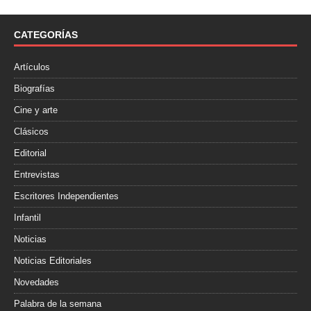
b
t
a
o
e
r
o
r
t
CATEGORÍAS
k
i
r
Artículos
Biografías
Cine y arte
Clásicos
Editorial
Entrevistas
Escritores Independientes
Infantil
Noticias
Noticias Editoriales
Novedades
Palabra de la semana