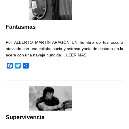
o
e
r
o
r
t
k
i
r
Fantasmas
Por ALBERTO MARTÍN-ARAGÓN UN hombre de tez oscura
ataviado con una chilaba sucia y astrosa yacía de costado en la
acera con una navaja hundida…
LEER MÁS
F
T
C
a
w
o
c
i
m
e
t
p
b
t
a
o
e
r
o
r
t
k
i
r
Supervivencia