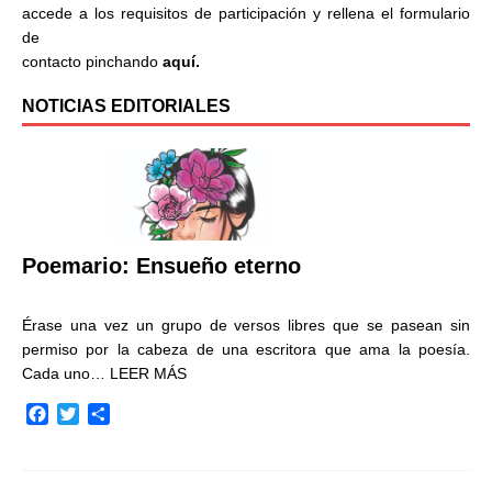
accede a los requisitos de participación y rellena el formulario
de
contacto pinchando
aquí.
NOTICIAS EDITORIALES
Poemario: Ensueño eterno
Érase una vez un grupo de versos libres que se pasean sin
permiso por la cabeza de una escritora que ama la poesía.
Cada uno…
LEER MÁS
F
T
C
a
w
o
c
i
m
e
t
p