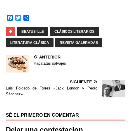
F
T
C
a
w
o
c
i
m
BEATUS ILLE
CLÁSICOS LITERARIOS
e
t
p
b
t
a
LITERATURA CLÁSICA
REVISTA GALERADAS
o
e
r
o
r
t
ANTERIOR
k
i
Papatatas salvajes
r
SIGUIENTE
Luis Folgado de Torres «Jack London y Pedro
Sánchez»
SÉ EL PRIMERO EN COMENTAR
Dejar una contestacion