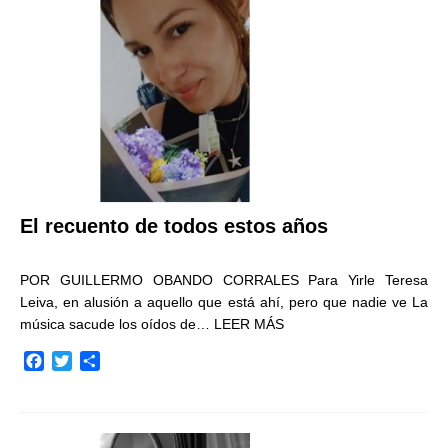
o
r
t
k
i
r
El recuento de todos estos años
POR GUILLERMO OBANDO CORRALES Para Yirle Teresa
Leiva, en alusión a aquello que está ahí, pero que nadie ve La
música sacude los oídos de…
LEER MÁS
F
T
C
a
w
o
c
i
m
e
t
p
b
t
a