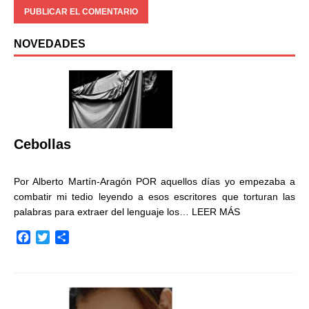
NOVEDADES
Cebollas
Por Alberto Martín-Aragón POR aquellos días yo empezaba a
combatir mi tedio leyendo a esos escritores que torturan las
palabras para extraer del lenguaje los…
LEER MÁS
F
T
C
a
w
o
c
i
m
e
t
p
b
t
a
o
e
r