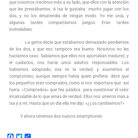
que nosotros crecimos más a su lado, que ellos con la atención
que les prestábamos. A Isa le gustaba mucho jugar con los
dos, y no los desatendía de ningún modo. Yo me unía, y
algunas tardes compartíamos juegos. Eran tardes
inolvidables.
La gente decía que estábamos demasiado pendientes
de los dos, y que eso tampoco era bueno. Nosotros no les
hacíamos caso. Sabíamos que ellos nos aportaban madurez, y
el cuidarlos, nos hacía unos adultos responsables. Los
habíamos adoptado, esa es la verdad; y asumimos el
compromiso, aunque siempre había quien prefería decir que
los pequeños eran comprados, como si nos importara que así
fuera. «Comprados» que fea palabra para cuestionar el valor
incalculable de lo que amas de verdad. Ellos nos unieron más a
Isa y a mí. Hasta que un día ella me dijo: «¿Los cambiamos?»
Y ahora tenemos dos nuevos smartphones
F
T
C