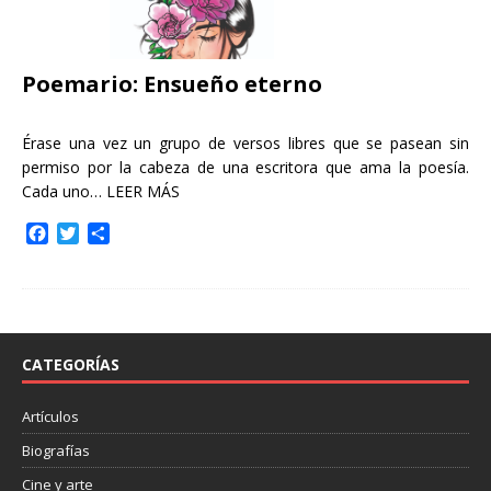
Poemario: Ensueño eterno
Érase una vez un grupo de versos libres que se pasean sin
permiso por la cabeza de una escritora que ama la poesía.
Cada uno…
LEER MÁS
F
T
C
a
w
o
c
i
m
e
t
p
b
t
a
o
e
r
o
r
t
CATEGORÍAS
k
i
r
Artículos
Biografías
Cine y arte