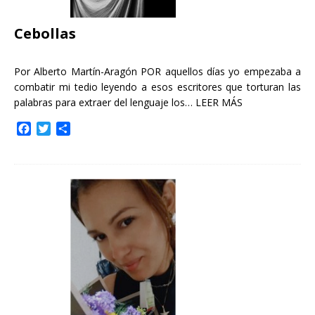
Cebollas
Por Alberto Martín-Aragón POR aquellos días yo empezaba a
combatir mi tedio leyendo a esos escritores que torturan las
palabras para extraer del lenguaje los…
LEER MÁS
F
T
C
a
w
o
c
i
m
e
t
p
b
t
a
o
e
r
o
r
t
k
i
r