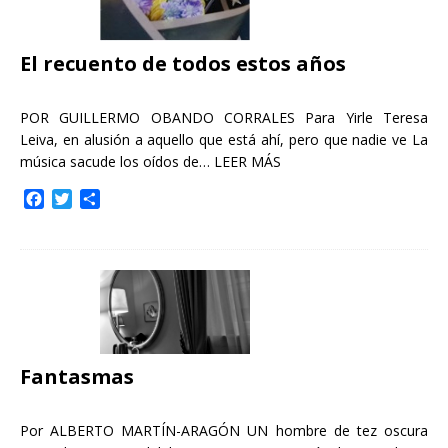
El recuento de todos estos años
POR GUILLERMO OBANDO CORRALES Para Yirle Teresa
Leiva, en alusión a aquello que está ahí, pero que nadie ve La
música sacude los oídos de…
LEER MÁS
F
T
C
a
w
o
c
i
m
e
t
p
b
t
a
o
e
r
o
r
t
k
i
r
Fantasmas
Por ALBERTO MARTÍN-ARAGÓN UN hombre de tez oscura