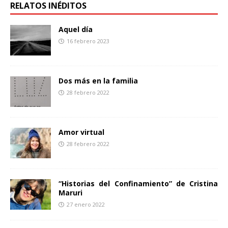
b
t
a
RELATOS INÉDITOS
o
e
r
o
r
t
Aquel día
k
i
16 febrero 2023
r
Dos más en la familia
28 febrero 2022
Amor virtual
28 febrero 2022
“Historias del Confinamiento” de Cristina
Maruri
27 enero 2022