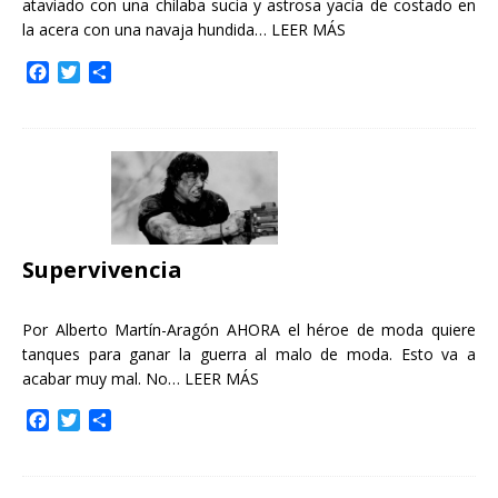
ataviado con una chilaba sucia y astrosa yacía de costado en
la acera con una navaja hundida…
LEER MÁS
F
T
C
a
w
o
c
i
m
e
t
p
b
t
a
o
e
r
o
r
t
k
i
r
Supervivencia
Por Alberto Martín-Aragón AHORA el héroe de moda quiere
tanques para ganar la guerra al malo de moda. Esto va a
acabar muy mal. No…
LEER MÁS
F
T
C
a
w
o
c
i
m
e
t
p