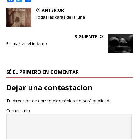
a
w
o
ANTERIOR
c
i
m
e
t
p
Todas las caras de la luna
b
t
a
o
e
r
o
r
t
SIGUIENTE
k
i
Bromas en el infierno
r
SÉ EL PRIMERO EN COMENTAR
Dejar una contestacion
Tu dirección de correo electrónico no será publicada.
Comentario