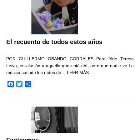
El recuento de todos estos años
POR GUILLERMO OBANDO CORRALES Para Yirle Teresa
Leiva, en alusión a aquello que está ahí, pero que nadie ve La
música sacude los oídos de…
LEER MÁS
F
T
C
a
w
o
c
i
m
e
t
p
b
t
a
o
e
r
o
r
t
k
i
r