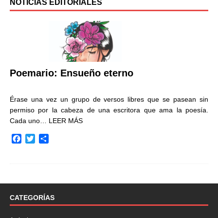
NOTICIAS EDITORIALES
Poemario: Ensueño eterno
Érase una vez un grupo de versos libres que se pasean sin
permiso por la cabeza de una escritora que ama la poesía.
Cada uno…
LEER MÁS
F
T
C
a
w
o
c
i
m
e
t
p
b
t
a
o
e
r
o
r
t
CATEGORÍAS
k
i
r