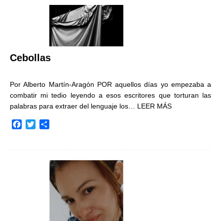
Cebollas
Por Alberto Martín-Aragón POR aquellos días yo empezaba a
combatir mi tedio leyendo a esos escritores que torturan las
palabras para extraer del lenguaje los…
LEER MÁS
F
T
C
a
w
o
c
i
m
e
t
p
b
t
a
o
e
r
o
r
t
k
i
r