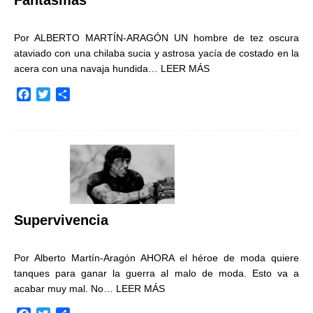
Fantasmas
Por ALBERTO MARTÍN-ARAGÓN UN hombre de tez oscura
ataviado con una chilaba sucia y astrosa yacía de costado en la
acera con una navaja hundida…
LEER MÁS
F
T
C
a
w
o
c
i
m
e
t
p
b
t
a
o
e
r
o
r
t
k
i
r
Supervivencia
Por Alberto Martín-Aragón AHORA el héroe de moda quiere
tanques para ganar la guerra al malo de moda. Esto va a
acabar muy mal. No…
LEER MÁS