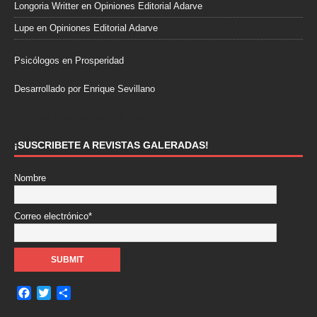
Longoria Writter
en
Opiniones Editorial Adarve
Lupe
en
Opiniones Editorial Adarve
Psicólogos en Prosperidad
Desarrollado por Enrique Sevillano
Pulseras Elegantes para él y para ella.
¡SUSCRIBETE A REVISTAS GALERADAS!
Nombre
Correo electrónico*
F
T
C
a
w
o