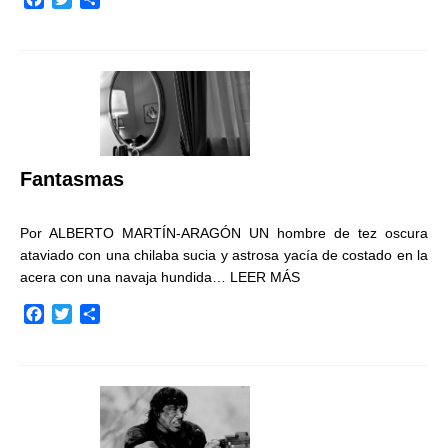
a
w
o
c
i
m
e
t
p
b
t
a
o
e
r
o
r
t
k
i
r
Fantasmas
Por ALBERTO MARTÍN-ARAGÓN UN hombre de tez oscura
ataviado con una chilaba sucia y astrosa yacía de costado en la
acera con una navaja hundida…
LEER MÁS
F
T
C
a
w
o
c
i
m
e
t
p
b
t
a
o
e
r
o
r
t