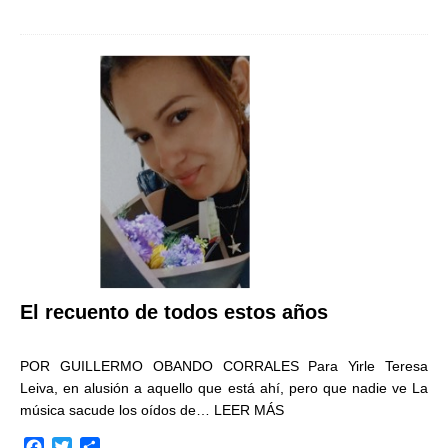
a
w
o
c
i
m
e
t
p
b
t
a
o
e
r
o
r
t
k
i
r
El recuento de todos estos años
POR GUILLERMO OBANDO CORRALES Para Yirle Teresa
Leiva, en alusión a aquello que está ahí, pero que nadie ve La
música sacude los oídos de…
LEER MÁS
F
T
C