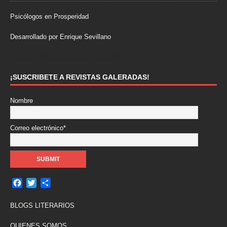
Psicólogos en Prosperidad
Desarrollado por Enrique Sevillano
Pulseras Elegantes para él y para ella.
¡SUSCRIBETE A REVISTAS GALERADAS!
Nombre
Correo electrónico*
F
T
C
a
w
o
c
i
m
BLOGS LITERARIOS
e
t
p
b
t
a
QUIENES SOMOS