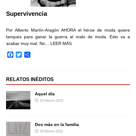
k
i
r
Supervivencia
Por Alberto Martín-Aragón AHORA el héroe de moda quiere
tanques para ganar la guerra al malo de moda. Esto va a
acabar muy mal. No…
LEER MÁS
F
T
C
a
w
o
c
i
m
e
t
p
b
t
a
RELATOS INÉDITOS
o
e
r
o
r
t
Aquel día
k
i
16 febrero 2023
r
Dos más en la familia
28 febrero 2022