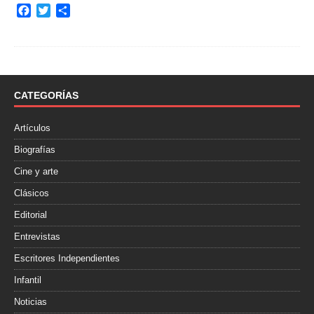
F
T
C
a
w
o
c
i
m
e
t
p
b
t
a
o
e
r
o
r
t
CATEGORÍAS
k
i
r
Artículos
Biografías
Cine y arte
Clásicos
Editorial
Entrevistas
Escritores Independientes
Infantil
Noticias