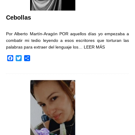
Cebollas
Por Alberto Martín-Aragón POR aquellos días yo empezaba a
combatir mi tedio leyendo a esos escritores que torturan las
palabras para extraer del lenguaje los…
LEER MÁS
F
T
C
a
w
o
c
i
m
e
t
p
b
t
a
o
e
r
o
r
t
k
i
r