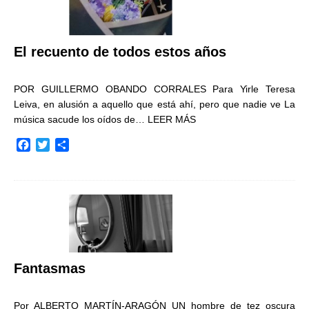
El recuento de todos estos años
POR GUILLERMO OBANDO CORRALES Para Yirle Teresa
Leiva, en alusión a aquello que está ahí, pero que nadie ve La
música sacude los oídos de…
LEER MÁS
F
T
C
a
w
o
c
i
m
e
t
p
b
t
a
o
e
r
o
r
t
k
i
r
Fantasmas
Por ALBERTO MARTÍN-ARAGÓN UN hombre de tez oscura