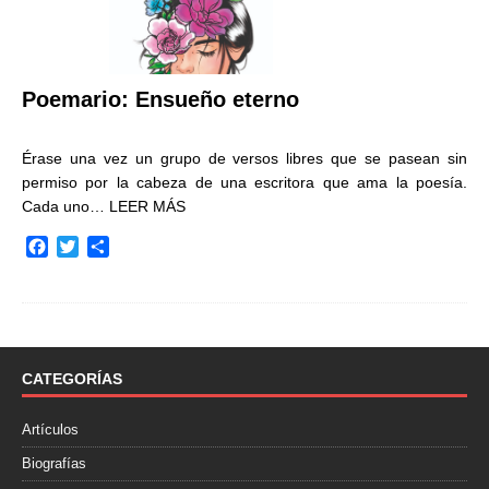
Poemario: Ensueño eterno
Érase una vez un grupo de versos libres que se pasean sin
permiso por la cabeza de una escritora que ama la poesía.
Cada uno…
LEER MÁS
F
T
C
a
w
o
c
i
m
e
t
p
b
t
a
o
e
r
o
r
t
CATEGORÍAS
k
i
r
Artículos
Biografías