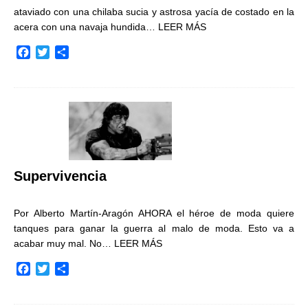
ataviado con una chilaba sucia y astrosa yacía de costado en la
acera con una navaja hundida…
LEER MÁS
F
T
C
a
w
o
c
i
m
e
t
p
b
t
a
o
e
r
o
r
t
k
i
r
Supervivencia
Por Alberto Martín-Aragón AHORA el héroe de moda quiere
tanques para ganar la guerra al malo de moda. Esto va a
acabar muy mal. No…
LEER MÁS
F
T
C
a
w
o
c
i
m