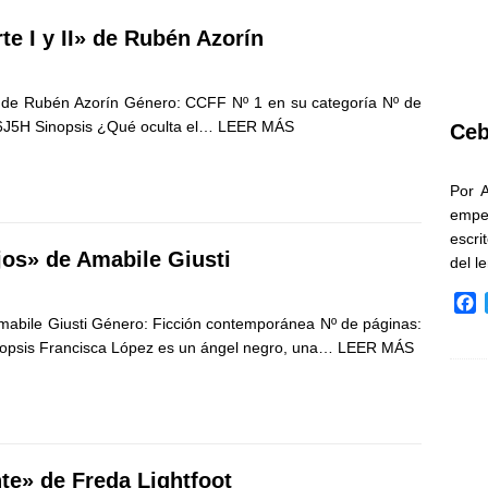
e I y II» de Rubén Azorín
 de Rubén Azorín Género: CCFF Nº 1 en su categoría Nº de
6J5H Sinopsis ¿Qué oculta el…
LEER MÁS
Ceb
Por 
empe
escri
jos» de Amabile Giusti
del l
F
mabile Giusti Género: Ficción contemporánea Nº de páginas:
a
c
psis Francisca López es un ángel negro, una…
LEER MÁS
e
b
o
o
k
nte» de Freda Lightfoot