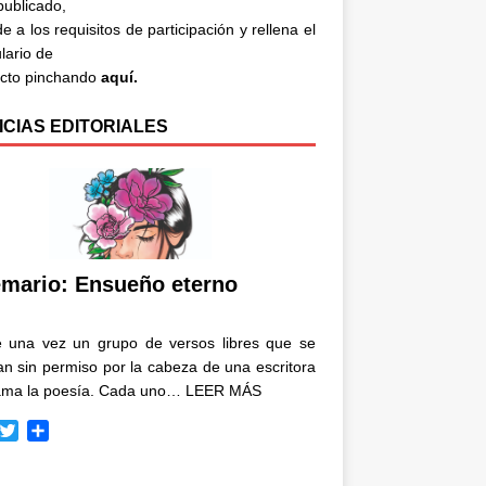
 publicado,
e a los requisitos de participación y rellena el
lario de
acto pinchando
aquí.
ICIAS EDITORIALES
mario: Ensueño eterno
e una vez un grupo de versos libres que se
n sin permiso por la cabeza de una escritora
ama la poesía. Cada uno…
LEER MÁS
T
C
w
o
i
m