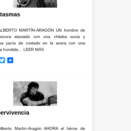
i
r
tasmas
ALBERTO MARTÍN-ARAGÓN UN hombre de
oscura ataviado con una chilaba sucia y
osa yacía de costado en la acera con una
ja hundida…
LEER MÁS
T
C
w
o
i
m
t
p
t
a
e
r
r
t
i
r
ervivencia
Alberto Martín-Aragón AHORA el héroe de