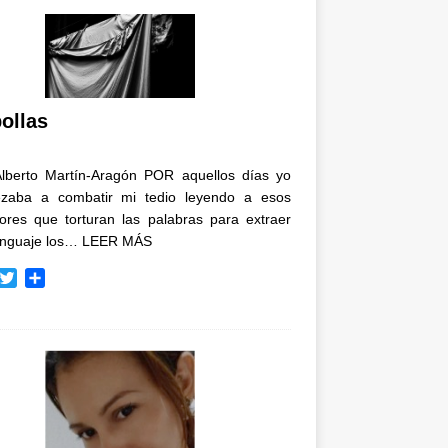
ollas
Alberto Martín-Aragón POR aquellos días yo
zaba a combatir mi tedio leyendo a esos
tores que torturan las palabras para extraer
enguaje los…
LEER MÁS
T
C
w
o
i
m
t
p
t
a
e
r
r
t
i
r