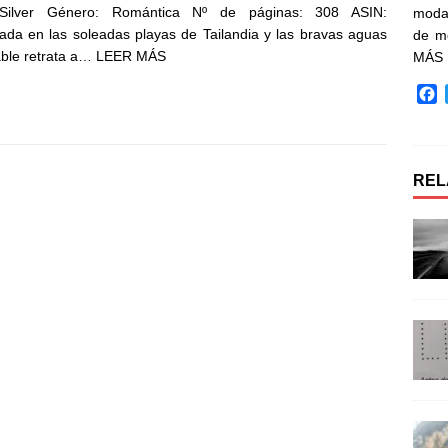
 Silver Género: Romántica Nº de páginas: 308 ASIN:
moda 
a en las soleadas playas de Tailandia y las bravas aguas
de m
able retrata a…
LEER MÁS
MÁS
F
a
c
e
b
REL
o
o
k