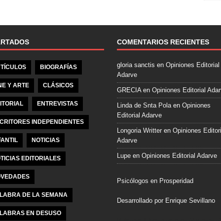
e
b
o
o
ARTADOS
COMENTARIOS RECIENTES
k
gloria sanctis
en
Opiniones Editorial
TÍCULOS
BIOGRAFÍAS
Adarve
NE Y ARTE
CLÁSICOS
GRECIA
en
Opiniones Editorial Ada
ITORIAL
ENTREVISTAS
Linda de Snta Pola
en
Opiniones
Editorial Adarve
CRITORES INDEPENDIENTES
Longoria Writter
en
Opiniones Editori
FANTIL
NOTICIAS
Adarve
Lupe
en
Opiniones Editorial Adarve
TICIAS EDITORIALES
VEDADES
Psicólogos en Prosperidad
LABRA DE LA SEMANA
Desarrollado por Enrique Sevillano
LABRAS EN DESUSO
Pulseras Elegantes para él y para el