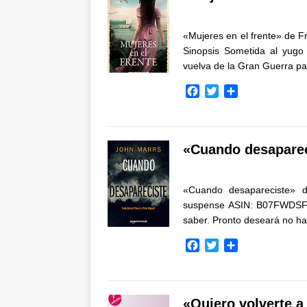
o
e
r
o
r
t
k
i
«Mujeres en el frente» de 
r
Sinopsis Sometida al yugo
vuelva de la Gran Guerra 
F
T
C
a
w
o
c
i
m
e
t
p
b
t
a
«Cuando desaparec
o
e
r
o
r
t
k
i
«Cuando desapareciste» 
r
suspense ASIN: B07FWDSFVQ
saber. Pronto deseará no 
F
T
C
a
w
o
c
i
m
e
t
p
b
t
a
«Quiero volverte a