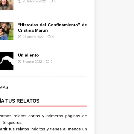
28 febrero 2022
0
“Historias del Confinamiento” de
Cristina Maruri
27 enero 2022
0
Un aliento
5 enero 2022
0
 MÁS
ÍA TUS RELATOS
camos relatos cortos y primeras páginas de
. Si quieres
rtir tus relatos inéditos y tienes al menos un