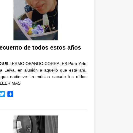
recuento de todos estos años
GUILLERMO OBANDO CORRALES Para Yirle
a Leiva, en alusión a aquello que está ahí,
 que nadie ve La música sacude los oídos
LEER MÁS
T
C
w
o
i
m
t
p
t
a
e
r
r
t