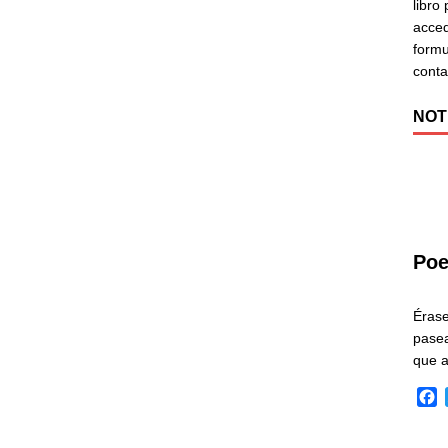
libro
acced
formu
cont
NOT
Poe
Éras
pasea
que 
F
a
c