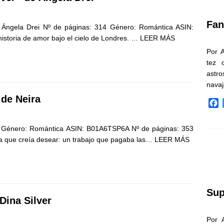
k
Fan
e Ángela Drei Nº de páginas: 314 Género: Romántica ASIN:
storia de amor bajo el cielo de Londres. …
LEER MÁS
Por 
tez 
astr
nava
 de Neira
F
a
c
a Género: Romántica ASIN: B01A6TSP6A Nº de páginas: 353
e
ida que creía desear: un trabajo que pagaba las…
LEER MÁS
b
o
o
k
Sup
Dina Silver
Por 