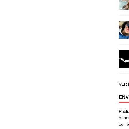
VER
ENV
Publi
obras
compa