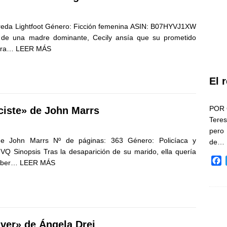
Freda Lightfoot Género: Ficción femenina ASIN: B07HYVJ1XW
 de una madre dominante, Cecily ansía que su prometido
para…
LEER MÁS
El 
POR 
iste» de John Marrs
Teres
pero
de John Marrs Nº de páginas: 363 Género: Policíaca y
de…
 Sinopsis Tras la desaparición de su marido, ella quería
F
haber…
LEER MÁS
a
c
e
b
o
o
 ver» de Ángela Drei