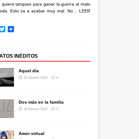
quiere tanques para ganar la guerra al malo
oda. Esto va a acabar muy mal. No…
LEER
T
C
w
o
i
m
t
p
t
a
ATOS INÉDITOS
e
r
r
t
Aquel día
i
16 febrero 2023
0
r
Dos más en la familia
28 febrero 2022
0
Amor virtual