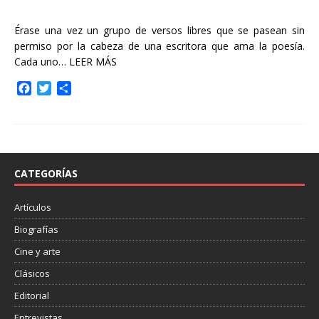
Érase una vez un grupo de versos libres que se pasean sin
permiso por la cabeza de una escritora que ama la poesía.
Cada uno…
LEER MÁS
F
T
C
a
w
o
c
i
m
e
t
p
b
t
a
o
e
r
o
r
t
CATEGORÍAS
k
i
r
Artículos
Biografías
Cine y arte
Clásicos
Editorial
Entrevistas