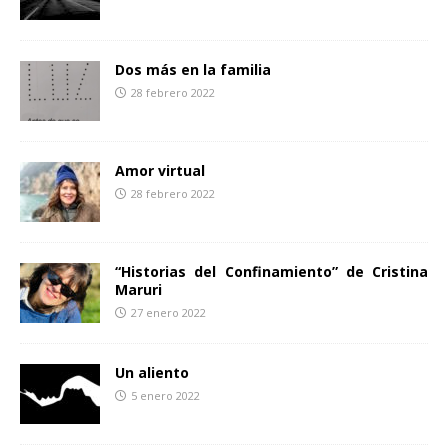
r
Dos más en la familia
28 febrero 2022
Amor virtual
28 febrero 2022
“Historias del Confinamiento” de Cristina
Maruri
27 enero 2022
Un aliento
5 enero 2022