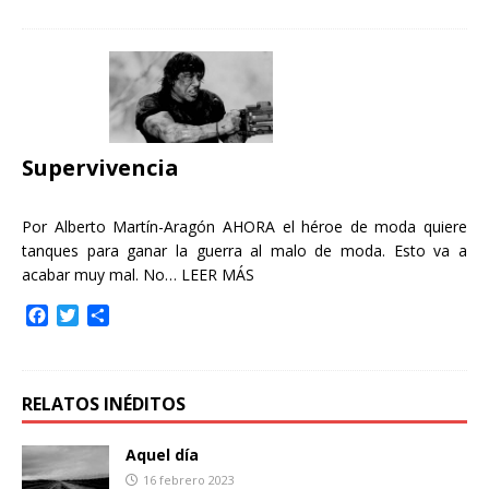
c
i
m
e
t
p
b
t
a
o
e
r
o
r
t
k
i
r
Supervivencia
Por Alberto Martín-Aragón AHORA el héroe de moda quiere
tanques para ganar la guerra al malo de moda. Esto va a
acabar muy mal. No…
LEER MÁS
F
T
C
a
w
o
c
i
m
e
t
p
b
t
a
RELATOS INÉDITOS
o
e
r
o
r
t
Aquel día
k
i
16 febrero 2023