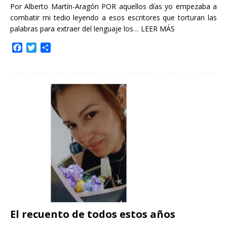
Por Alberto Martín-Aragón POR aquellos días yo empezaba a
combatir mi tedio leyendo a esos escritores que torturan las
palabras para extraer del lenguaje los…
LEER MÁS
F
T
C
a
w
o
c
i
m
e
t
p
b
t
a
o
e
r
o
r
t
k
i
r
El recuento de todos estos años