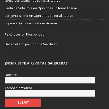
GRECIA
en
Opiniones Editorial Adarve
Linda de Snta Pola
en
Opiniones Editorial Adarve
Longoria Writter
en
Opiniones Editorial Adarve
Lupe
en
Opiniones Editorial Adarve
Psicólogos en Prosperidad
Desarrollado por Enrique Sevillano
Pulseras Elegantes para él y para ella.
¡SUSCRIBETE A REVISTAS GALERADAS!
Nombre
Correo electrónico*