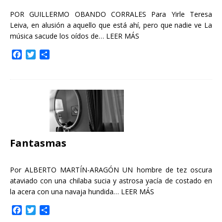
POR GUILLERMO OBANDO CORRALES Para Yirle Teresa
Leiva, en alusión a aquello que está ahí, pero que nadie ve La
música sacude los oídos de…
LEER MÁS
F
T
C
a
w
o
c
i
m
e
t
p
b
t
a
o
e
r
o
r
t
k
i
r
Fantasmas
Por ALBERTO MARTÍN-ARAGÓN UN hombre de tez oscura
ataviado con una chilaba sucia y astrosa yacía de costado en
la acera con una navaja hundida…
LEER MÁS
F
T
C
a
w
o