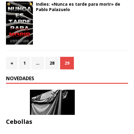
Indies: «Nunca es tarde para morir» de
Pablo Palazuelo
«
1
…
28
29
NOVEDADES
Cebollas