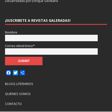
Desarrollado por Enrique Sevillano
Pulseras Elegantes para él y para ella.
¡SUSCRIBETE A REVISTAS GALERADAS!
Nombre
Correo electrónico*
F
T
C
a
w
o
c
i
m
BLOGS LITERARIOS
e
t
p
b
t
a
QUIENES SOMOS
o
e
r
o
r
t
CONTACTO
k
i