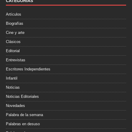
o
r
t
CATEGORÍAS
k
i
r
Artículos
Biografías
Cine y arte
Clásicos
Editorial
Entrevistas
Escritores Independientes
Infantil
Noticias
Noticias Editoriales
Novedades
Palabra de la semana
Palabras en desuso