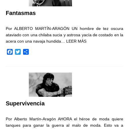
k
i
r
Fantasmas
Por ALBERTO MARTÍN-ARAGÓN UN hombre de tez oscura
ataviado con una chilaba sucia y astrosa yacía de costado en la
acera con una navaja hundida…
LEER MÁS
F
T
C
a
w
o
c
i
m
e
t
p
b
t
a
o
e
r
o
r
t
k
i
r
Supervivencia
Por Alberto Martín-Aragón AHORA el héroe de moda quiere
tanques para ganar la guerra al malo de moda. Esto va a