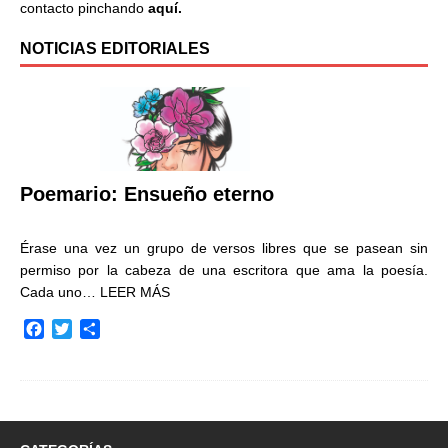
contacto pinchando
aquí.
NOTICIAS EDITORIALES
Poemario: Ensueño eterno
Érase una vez un grupo de versos libres que se pasean sin
permiso por la cabeza de una escritora que ama la poesía.
Cada uno…
LEER MÁS
F
T
C
a
w
o
c
i
m
e
t
p
b
t
a
o
e
r