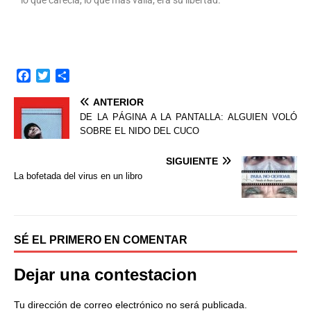
lo que carecía, lo que más valía; era su libertad.
F
T
C
a
w
o
ANTERIOR
c
i
m
e
t
p
DE LA PÁGINA A LA PANTALLA: ALGUIEN VOLÓ
b
t
a
SOBRE EL NIDO DEL CUCO
o
e
r
o
r
t
SIGUIENTE
k
i
La bofetada del virus en un libro
r
SÉ EL PRIMERO EN COMENTAR
Dejar una contestacion
Tu dirección de correo electrónico no será publicada.