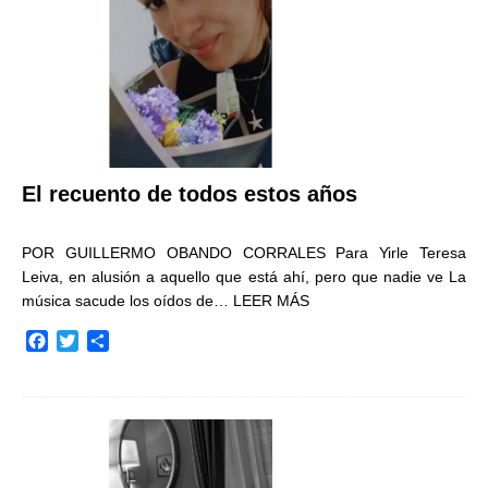
r
El recuento de todos estos años
POR GUILLERMO OBANDO CORRALES Para Yirle Teresa
Leiva, en alusión a aquello que está ahí, pero que nadie ve La
música sacude los oídos de…
LEER MÁS
F
T
C
a
w
o
c
i
m
e
t
p
b
t
a
o
e
r
o
r
t