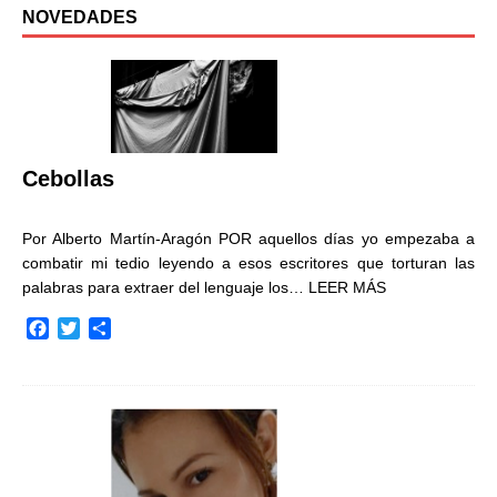
NOVEDADES
Cebollas
Por Alberto Martín-Aragón POR aquellos días yo empezaba a
combatir mi tedio leyendo a esos escritores que torturan las
palabras para extraer del lenguaje los…
LEER MÁS
F
T
C
a
w
o
c
i
m
e
t
p
b
t
a
o
e
r
o
r
t
k
i