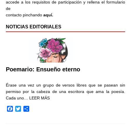
accede a los requisitos de participación y rellena el formulario
de
contacto pinchando
aquí.
NOTICIAS EDITORIALES
Poemario: Ensueño eterno
Érase una vez un grupo de versos libres que se pasean sin
permiso por la cabeza de una escritora que ama la poesía.
Cada uno…
LEER MÁS
F
T
C
a
w
o
c
i
m
e
t
p