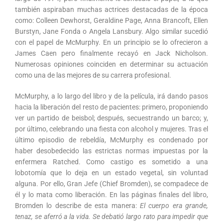
también aspiraban muchas actrices destacadas de la época
como: Colleen Dewhorst, Geraldine Page, Anna Brancoft, Ellen
Burstyn, Jane Fonda o Angela Lansbury. Algo similar sucedió
con el papel de McMurphy. En un principio se lo ofrecieron a
James Caen pero finalmente recayó en Jack Nicholson.
Numerosas opiniones coinciden en determinar su actuación
como una de las mejores de su carrera profesional.
McMurphy, a lo largo del libro y de la película, irá dando pasos
hacia la liberación del resto de pacientes: primero, proponiendo
ver un partido de beisbol; después, secuestrando un barco; y,
por último, celebrando una fiesta con alcohol y mujeres. Tras el
último episodio de rebeldía, McMurphy es condenado por
haber desobedecido las estrictas normas impuestas por la
enfermera Ratched. Como castigo es sometido a una
lobotomía que lo deja en un estado vegetal, sin voluntad
alguna. Por ello, Gran Jefe (Chief Bromden), se compadece de
él y lo mata como liberación. En las páginas finales del libro,
Bromden lo describe de esta manera:
El cuerpo era grande,
tenaz, se aferró a la vida. Se debatió largo rato para impedir que