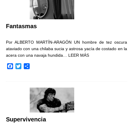
o
e
r
o
r
t
k
i
r
Fantasmas
Por ALBERTO MARTÍN-ARAGÓN UN hombre de tez oscura
ataviado con una chilaba sucia y astrosa yacía de costado en la
acera con una navaja hundida…
LEER MÁS
F
T
C
a
w
o
c
i
m
e
t
p
b
t
a
o
e
r
o
r
t
k
i
r
Supervivencia