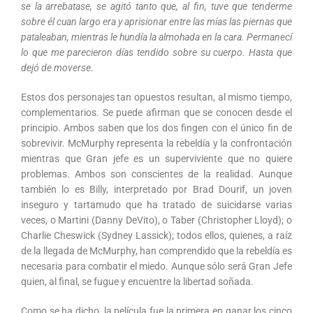
se la arrebatase, se agitó tanto que, al fin, tuve que tenderme
sobre él cuan largo era y aprisionar entre las mías las piernas que
pataleaban, mientras le hundía la almohada en la cara. Permanecí
lo que me parecieron días tendido sobre su cuerpo. Hasta que
dejó de moverse
.
Estos dos personajes tan opuestos resultan, al mismo tiempo,
complementarios. Se puede afirman que se conocen desde el
principio. Ambos saben que los dos fingen con el único fin de
sobrevivir. McMurphy representa la rebeldía y la confrontación
mientras que Gran jefe es un superviviente que no quiere
problemas. Ambos son conscientes de la realidad. Aunque
también lo es Billy, interpretado por Brad Dourif, un joven
inseguro y tartamudo que ha tratado de suicidarse varias
veces, o Martini (Danny DeVito), o Taber (Christopher Lloyd); o
Charlie Cheswick (Sydney Lassick); todos ellos, quienes, a raíz
de la llegada de McMurphy, han comprendido que la rebeldía es
necesaria para combatir el miedo. Aunque sólo será Gran Jefe
quien, al final, se fugue y encuentre la libertad soñada.
Como se ha dicho, la película fue la primera en ganar los cinco