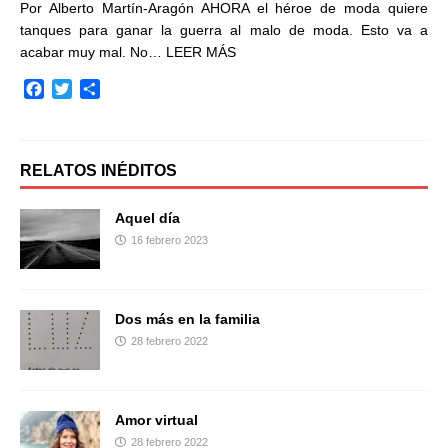
Por Alberto Martín-Aragón AHORA el héroe de moda quiere
tanques para ganar la guerra al malo de moda. Esto va a
acabar muy mal. No…
LEER MÁS
F
T
C
a
w
o
c
i
m
e
t
p
b
t
a
RELATOS INÉDITOS
o
e
r
o
r
t
Aquel día
k
i
16 febrero 2023
r
Dos más en la familia
28 febrero 2022
Amor virtual
28 febrero 2022