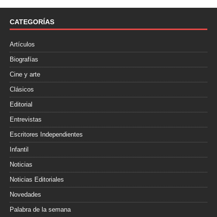
b
t
a
o
e
r
o
r
t
CATEGORÍAS
k
i
r
Artículos
Biografías
Cine y arte
Clásicos
Editorial
Entrevistas
Escritores Independientes
Infantil
Noticias
Noticias Editoriales
Novedades
Palabra de la semana