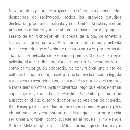
Durante años y años el proyecto quedó en los cajones de los
despachos de Hollywood. Todos los grandes estudios
declinaron producir la película y sólo United Artisties, con un
presupuesto ínfimo y dedicado en su mayor parte a pagar el
salario de un Nicholson en la cresta de la ola, se atrevió a
llevarla a la gran pantalla. Para sorpresa de todos, la película
fue la segunda que más dinero recaudó en 1975, por detrás de
Tiburón. La película se llevó cinco premios Oscar: a la mejor
película, al mejor director, al mejor actor, a la mejor actriz, así
como al mejor guión adaptado. Se convirtió en una cinta de
culto en tiempo récord, mientras que la novela quedó relegada
a un discreto segundo plano. Una novela a ratos espeluznante,
a ratos tierna y otros incluso divertida. Algo que Milos Forman
supo captar y trasladar al celuloide. Sin embargo, hubo un
aspecto en el que autor y director no se pusieron de acuerdo.
Ken Kesey participó en las primeras versiones del guión, pero
abandonó el proyecto porque insistía en que el narrador debía
ser Chief Bromden, como sucede en la novela, y no Randle
Patrick McMurphy, a quien Milos Forman quiso dar mayor