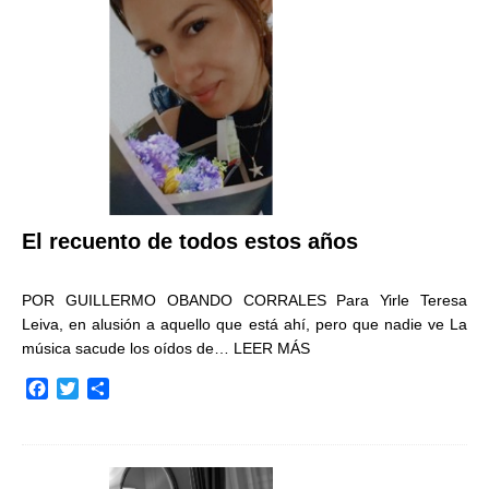
o
r
t
k
i
r
El recuento de todos estos años
POR GUILLERMO OBANDO CORRALES Para Yirle Teresa
Leiva, en alusión a aquello que está ahí, pero que nadie ve La
música sacude los oídos de…
LEER MÁS
F
T
C
a
w
o
c
i
m
e
t
p
b
t
a