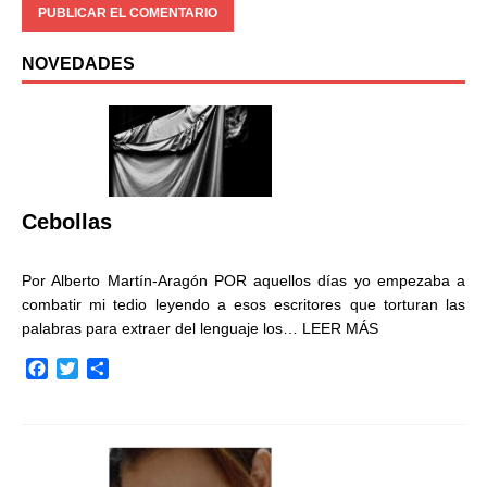
NOVEDADES
Cebollas
Por Alberto Martín-Aragón POR aquellos días yo empezaba a
combatir mi tedio leyendo a esos escritores que torturan las
palabras para extraer del lenguaje los…
LEER MÁS
F
T
C
a
w
o
c
i
m
e
t
p
b
t
a
o
e
r