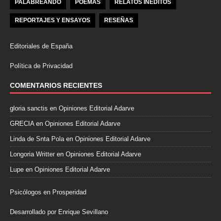
PALABREANDO
POEMAS
RELATOS INÉDITOS
REPORTAJES Y ENSAYOS
RESEÑAS
Editoriales de España
Política de Privacidad
COMENTARIOS RECIENTES
gloria sanctis
en
Opiniones Editorial Adarve
GRECIA
en
Opiniones Editorial Adarve
Linda de Snta Pola
en
Opiniones Editorial Adarve
Longoria Writter
en
Opiniones Editorial Adarve
Lupe
en
Opiniones Editorial Adarve
Psicólogos en Prosperidad
Desarrollado por Enrique Sevillano