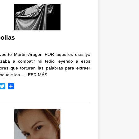
ollas
Alberto Martín-Aragón POR aquellos días yo
zaba a combatir mi tedio leyendo a esos
tores que torturan las palabras para extraer
enguaje los…
LEER MÁS
T
C
w
o
i
m
t
p
t
a
e
r
r
t
i
r