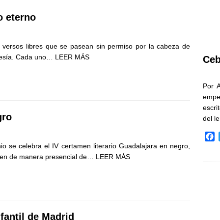
 eterno
versos libres que se pasean sin permiso por la cabeza de
poesía. Cada uno…
LEER MÁS
Ceb
Por 
empe
escri
gro
del l
F
io se celebra el IV certamen literario Guadalajara en negro,
a
c
amen de manera presencial de…
LEER MÁS
e
b
o
o
k
nfantil de Madrid