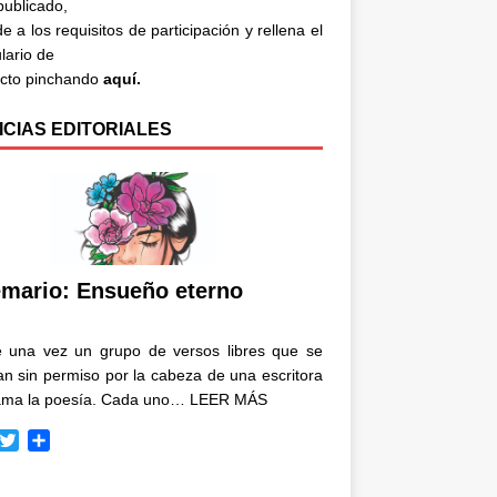
 publicado,
e a los requisitos de participación y rellena el
lario de
acto pinchando
aquí.
ICIAS EDITORIALES
mario: Ensueño eterno
e una vez un grupo de versos libres que se
n sin permiso por la cabeza de una escritora
ama la poesía. Cada uno…
LEER MÁS
T
C
w
o
i
m