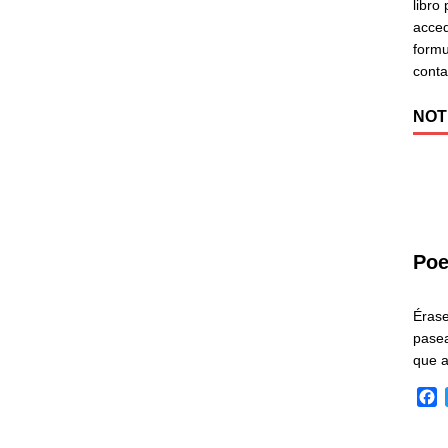
libro
acced
formu
cont
NOT
Poe
Éras
pasea
que 
F
a
c