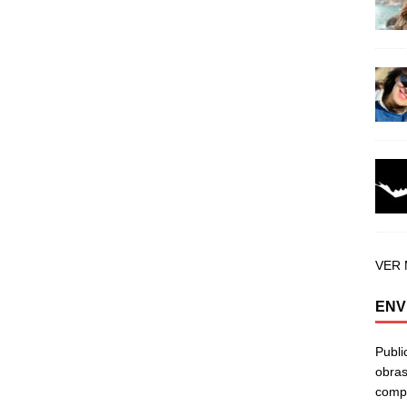
VER
ENV
Publi
obras
compa