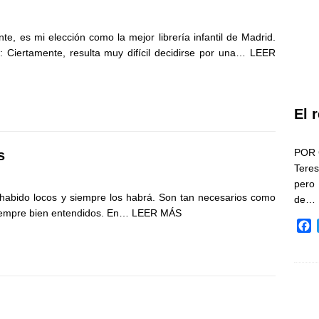
nte, es mi elección como la mejor librería infantil de Madrid.
: Ciertamente, resulta muy difícil decidirse por una…
LEER
El 
POR 
s
Teres
pero
abido locos y siempre los habrá. Son tan necesarios como
de…
siempre bien entendidos. En…
LEER MÁS
F
a
c
e
b
o
o