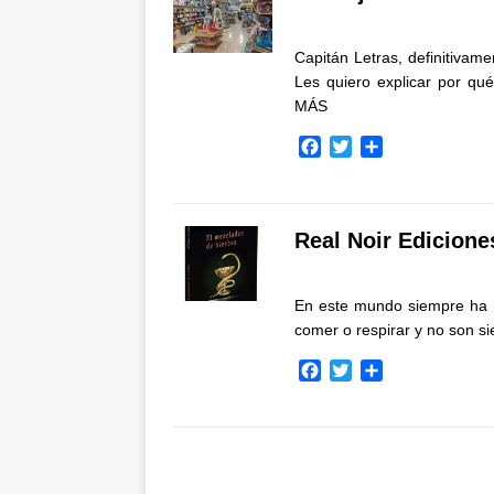
o
e
r
o
r
t
k
i
Capitán Letras, definitivame
r
Les quiero explicar por qué
MÁS
F
T
C
a
w
o
c
i
m
e
t
p
b
t
a
Real Noir Edicione
o
e
r
o
r
t
k
i
En este mundo siempre ha h
r
comer o respirar y no son 
F
T
C
a
w
o
c
i
m
e
t
p
b
t
a
o
e
r