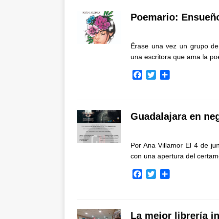
Poemario: Ensueño
Érase una vez un grupo de 
una escritora que ama la 
F
T
C
a
w
o
c
i
m
e
t
p
b
t
a
Guadalajara en ne
o
e
r
o
r
t
k
i
Por Ana Villamor El 4 de jun
r
con una apertura del cert
F
T
C
a
w
o
c
i
m
e
t
p
b
t
a
La mejor librería i