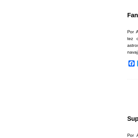
k
Fan
Por 
tez 
astr
nava
F
a
c
e
b
o
o
k
Sup
Por 