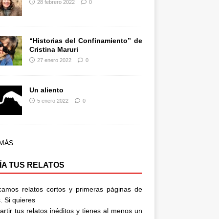
28 febrero 2022
0
“Historias del Confinamiento” de
Cristina Maruri
27 enero 2022
0
Un aliento
5 enero 2022
0
 MÁS
ÍA TUS RELATOS
camos relatos cortos y primeras páginas de
. Si quieres
rtir tus relatos inéditos y tienes al menos un