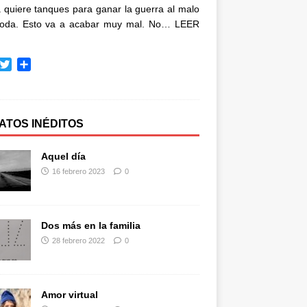
quiere tanques para ganar la guerra al malo
oda. Esto va a acabar muy mal. No…
LEER
T
C
w
o
i
m
t
p
t
a
ATOS INÉDITOS
e
r
r
t
Aquel día
i
16 febrero 2023
0
r
Dos más en la familia
28 febrero 2022
0
Amor virtual