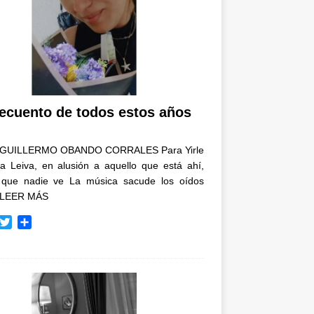
recuento de todos estos años
GUILLERMO OBANDO CORRALES Para Yirle
a Leiva, en alusión a aquello que está ahí,
 que nadie ve La música sacude los oídos
LEER MÁS
T
C
w
o
i
m
t
p
t
a
e
r
r
t