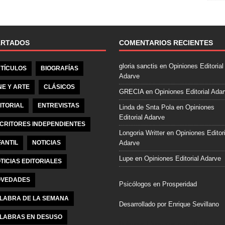
e
b
o
o
ARTADOS
COMENTARIOS RECIENTES
k
gloria sanctis
en
Opiniones Editorial
TÍCULOS
BIOGRAFÍAS
Adarve
NE Y ARTE
CLÁSICOS
GRECIA
en
Opiniones Editorial Ada
ITORIAL
ENTREVISTAS
Linda de Snta Pola
en
Opiniones
Editorial Adarve
CRITORES INDEPENDIENTES
Longoria Writter
en
Opiniones Editori
FANTIL
NOTICIAS
Adarve
Lupe
en
Opiniones Editorial Adarve
TICIAS EDITORIALES
VEDADES
Psicólogos en Prosperidad
LABRA DE LA SEMANA
Desarrollado por Enrique Sevillano
LABRAS EN DESUSO
Pulseras Elegantes para él y para el