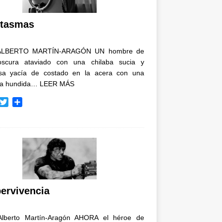
i
r
tasmas
ALBERTO MARTÍN-ARAGÓN UN hombre de
oscura ataviado con una chilaba sucia y
osa yacía de costado en la acera con una
ja hundida…
LEER MÁS
T
C
w
o
i
m
t
p
t
a
e
r
r
t
i
r
ervivencia
Alberto Martín-Aragón AHORA el héroe de