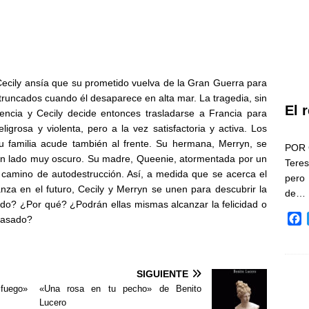
ecily ansía que su prometido vuelva de la Gran Guerra para
n truncados cuando él desaparece en alta mar. La tragedia, sin
El 
cia y Cecily decide entonces trasladarse a Francia para
peligrosa y violenta, pero a la vez satisfactoria y activa. Los
 familia acude también al frente. Su hermana, Merryn, se
POR 
n lado muy oscuro. Su madre, Queenie, atormentada por un
Teres
 camino de autodestrucción. Así, a medida que se acerca el
pero
anza en el futuro, Cecily y Merryn se unen para descubrir la
de…
do? ¿Por qué? ¿Podrán ellas mismas alcanzar la felicidad o
F
pasado?
a
c
e
b
SIGUIENTE
o
 fuego»
«Una rosa en tu pecho» de Benito
o
Lucero