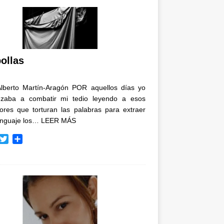
ollas
Alberto Martín-Aragón POR aquellos días yo
zaba a combatir mi tedio leyendo a esos
tores que torturan las palabras para extraer
enguaje los…
LEER MÁS
T
C
w
o
i
m
t
p
t
a
e
r
r
t
i
r