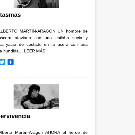
i
r
tasmas
ALBERTO MARTÍN-ARAGÓN UN hombre de
oscura ataviado con una chilaba sucia y
osa yacía de costado en la acera con una
ja hundida…
LEER MÁS
T
C
w
o
i
m
t
p
t
a
e
r
r
t
i
r
ervivencia
Alberto Martín-Aragón AHORA el héroe de