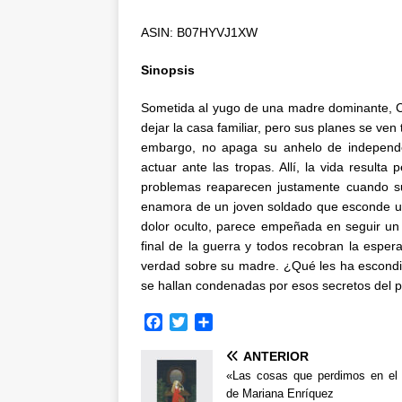
ASIN: B07HYVJ1XW
Sinopsis
Sometida al yugo de una madre dominante, C
dejar la casa familiar, pero sus planes se ve
embargo, no apaga su anhelo de independen
actuar ante las tropas. Allí, la vida resulta 
problemas reaparecen justamente cuando su
enamora de un joven soldado que esconde u
dolor oculto, parece empeñada en seguir un
final de la guerra y todos recobran la esper
verdad sobre su madre. ¿Qué les ha escondi
se hallan condenadas por esos secretos del 
F
T
C
a
w
o
ANTERIOR
c
i
m
e
t
p
«Las cosas que perdimos en el
b
t
a
de Mariana Enríquez