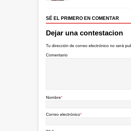
o
e
r
o
r
t
k
i
SÉ EL PRIMERO EN COMENTAR
r
Dejar una contestacion
Tu dirección de correo electrónico no será pu
Comentario
Nombre
*
Correo electrónico
*