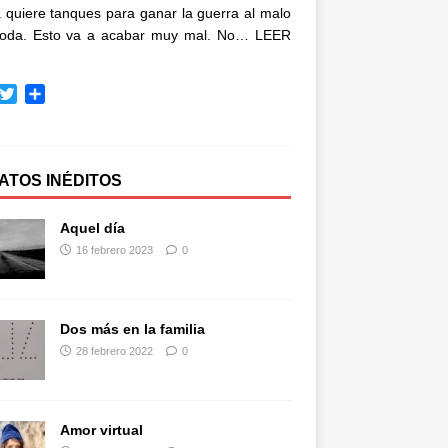
quiere tanques para ganar la guerra al malo
oda. Esto va a acabar muy mal. No…
LEER
T
C
w
o
i
m
t
p
t
a
ATOS INÉDITOS
e
r
r
t
Aquel día
i
16 febrero 2023
0
r
Dos más en la familia
28 febrero 2022
0
Amor virtual