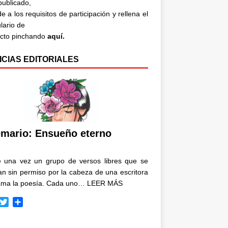
 publicado,
e a los requisitos de participación y rellena el
lario de
acto pinchando
aquí.
ICIAS EDITORIALES
mario: Ensueño eterno
e una vez un grupo de versos libres que se
n sin permiso por la cabeza de una escritora
ama la poesía. Cada uno…
LEER MÁS
T
C
w
o
i
m