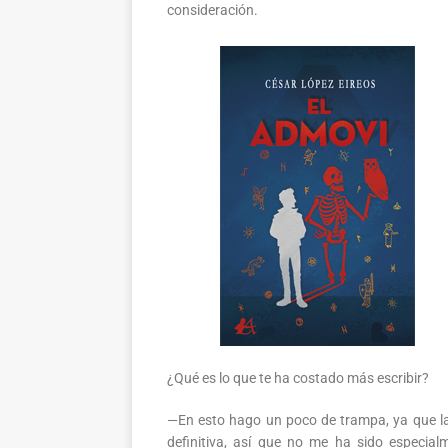
consideración.
¿Qué es lo que te ha costado más escribir?
—En esto hago un poco de trampa, ya que la 
definitiva, así que no me ha sido especialm