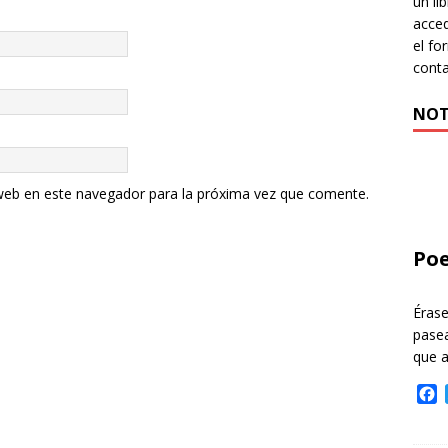
un li
acced
el fo
cont
NOT
web en este navegador para la próxima vez que comente.
Poe
Éras
pasea
que 
F
a
c