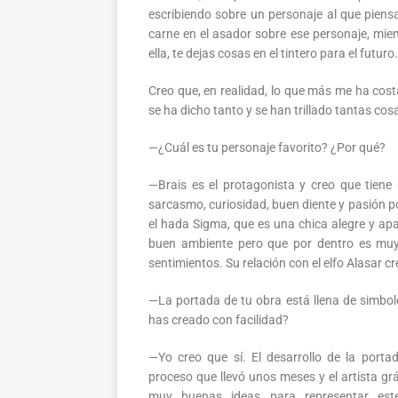
escribiendo sobre un personaje al que piens
carne en el asador sobre ese personaje, mien
ella, te dejas cosas en el tintero para el futuro.
Creo que, en realidad, lo que más me ha cos
se ha dicho tanto y se han trillado tantas cosa
—¿Cuál es tu personaje favorito? ¿Por qué?
—Brais es el protagonista y creo que tiene
sarcasmo, curiosidad, buen diente y pasión p
el hada Sigma, que es una chica alegre y ap
buen ambiente pero que por dentro es muy
sentimientos. Su relación con el elfo Alasar 
—La portada de tu obra está llena de simbol
has creado con facilidad?
—Yo creo que sí. El desarrollo de la porta
proceso que llevó unos meses y el artista gr
muy buenas ideas para representar es