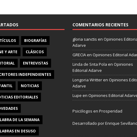
e
b
o
o
ARTADOS
COMENTARIOS RECIENTES
k
gloria sanctis
en
Opiniones Editoria
TÍCULOS
BIOGRAFÍAS
Adarve
NE Y ARTE
CLÁSICOS
GRECIA
en
Opiniones Editorial Ada
ITORIAL
ENTREVISTAS
Linda de Snta Pola
en
Opiniones
Editorial Adarve
CRITORES INDEPENDIENTES
Longoria Writter
en
Opiniones Edito
FANTIL
NOTICIAS
Adarve
Lupe
en
Opiniones Editorial Adarv
TICIAS EDITORIALES
VEDADES
Psicólogos en Prosperidad
LABRA DE LA SEMANA
Desarrollado por Enrique Sevillan
LABRAS EN DESUSO
Pulseras Elegantes para él y para e