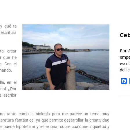
y qué te
 escritura
Ceb
Por 
a crear
empe
sí que he
escri
o. Con el
del l
onando.
F
lá, en el
a
onal. ¿Por
c
 escribir
e
b
o
 no tanto como la biología pero me parece un tema muy
o
eratura fantástica, ya que permite desarrollar la creatividad
k
se puede hipotetizar y reflexionar sobre cualquier inquietud y