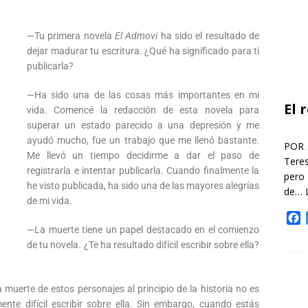
—Tu primera novela
El Admovi
ha sido el resultado de
dejar madurar tu escritura. ¿Qué ha significado para ti
publicarla?
—Ha sido una de las cosas más importantes en mi
El 
vida. Comencé la redacción de esta novela para
superar un estado parecido a una depresión y me
ayudó mucho, fue un trabajo que me llenó bastante.
POR 
Me llevó un tiempo decidirme a dar el paso de
Teres
registrarla e intentar publicarla. Cuando finalmente la
pero
he visto publicada, ha sido una de las mayores alegrías
de…
de mi vida.
F
a
—La muerte tiene un papel destacado en el comienzo
c
de tu novela. ¿Te ha resultado difícil escribir sobre ella?
e
b
o
muerte de estos personajes al principio de la historia no es
o
ente difícil escribir sobre ella. Sin embargo, cuando estás