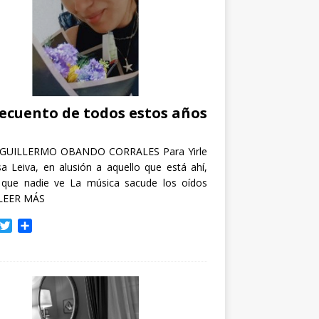
recuento de todos estos años
GUILLERMO OBANDO CORRALES Para Yirle
a Leiva, en alusión a aquello que está ahí,
 que nadie ve La música sacude los oídos
LEER MÁS
T
C
w
o
i
m
t
p
t
a
e
r
r
t