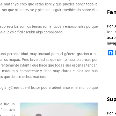
k
as matar yo creo que estás libre y que puedes poner toda la
tras que si sobrevive y piensas seguir escribiendo sobre él o
Fa
Por 
tado escribir son los temas románticos y emocionales porque
tez 
s que es difícil escribir algo complicado.
astr
nava
F
 una personalidad muy inusual para el género gracias a su
a
or los mapas. Pero la verdad es que siento mucho aprecio por
c
arentemente infantil que hace que todas sus escenas tengan
e
 madura y competente y tiene muy claros cuáles son sus
b
creo que tiene muchos matices.
o
o
ogía. ¿Crees que el lector podrá adentrarse en el mundo que
k
Sup
da fue un
áfico tuvo
Por 
te mundo