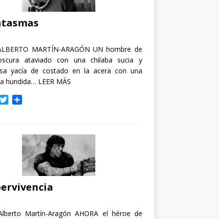
i
r
ntasmas
ALBERTO MARTÍN-ARAGÓN UN hombre de
oscura ataviado con una chilaba sucia y
osa yacía de costado en la acera con una
ja hundida…
LEER MÁS
T
C
w
o
i
m
t
p
t
a
e
r
r
t
i
r
ervivencia
Alberto Martín-Aragón AHORA el héroe de