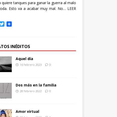
quiere tanques para ganar la guerra al malo
oda. Esto va a acabar muy mal. No…
LEER
T
C
w
o
i
m
t
p
t
a
ATOS INÉDITOS
e
r
r
t
Aquel día
i
16 febrero 2023
0
r
Dos más en la familia
28 febrero 2022
0
Amor virtual