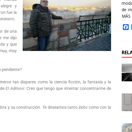
moda 
alegre y
de m
on fue la
MÁS
siniestro.
F
or de una
a
e me dijo
c
e
ada y que
b
 muy, muy
REL
o
o
k
o pendiente?
ros tan dispares como la ciencia ficción, la fantasía y la
s de
El Admovi
. Creo que tengo que intentar concentrarme de
bra y su construcción. Te deseamos tanto éxito como con la