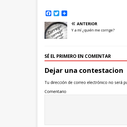
F
T
C
a
w
o
ANTERIOR
c
i
m
e
t
p
Y a mí ¿quién me corrige?
b
t
a
o
e
r
o
r
t
k
i
SÉ EL PRIMERO EN COMENTAR
r
Dejar una contestacion
Tu dirección de correo electrónico no será p
Comentario