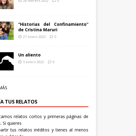
28 febrero 2022
0
“Historias del Confinamiento”
de Cristina Maruri
27 enero 2022
0
Un aliento
5 enero 2022
0
MÁS
ÍA TUS RELATOS
camos relatos cortos y primeras páginas de
. Si quieres
rtir tus relatos inéditos y tienes al menos