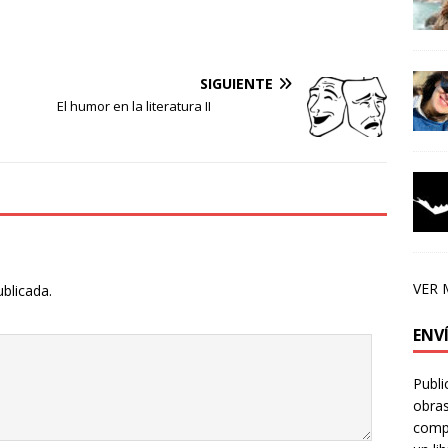
SIGUIENTE
El humor en la literatura II
VER 
ublicada.
ENV
Publi
obras
compa