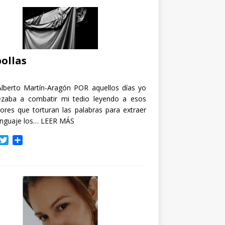
ollas
Alberto Martín-Aragón POR aquellos días yo
zaba a combatir mi tedio leyendo a esos
tores que torturan las palabras para extraer
enguaje los…
LEER MÁS
T
C
w
o
i
m
t
p
t
a
e
r
r
t
i
r