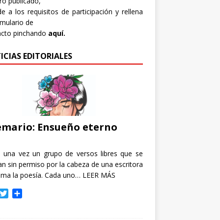
bro publicado,
e a los requisitos de participación y rellena
rmulario de
acto pinchando
aquí.
ICIAS EDITORIALES
mario: Ensueño eterno
e una vez un grupo de versos libres que se
n sin permiso por la cabeza de una escritora
ama la poesía. Cada uno…
LEER MÁS
T
C
w
o
i
m