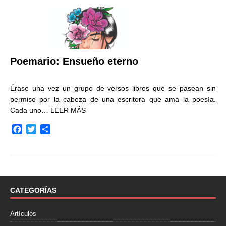
Poemario: Ensueño eterno
Érase una vez un grupo de versos libres que se pasean sin
permiso por la cabeza de una escritora que ama la poesía.
Cada uno…
LEER MÁS
F
T
C
a
w
o
c
i
m
e
t
p
b
t
a
o
e
r
o
r
t
CATEGORÍAS
k
i
r
Artículos