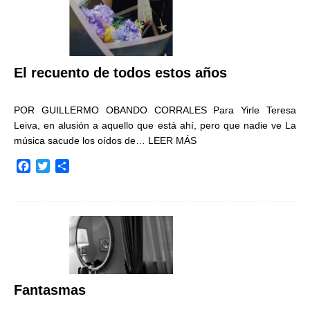
El recuento de todos estos años
POR GUILLERMO OBANDO CORRALES Para Yirle Teresa
Leiva, en alusión a aquello que está ahí, pero que nadie ve La
música sacude los oídos de…
LEER MÁS
F
T
C
a
w
o
c
i
m
e
t
p
b
t
a
o
e
r
o
r
t
k
i
r
Fantasmas