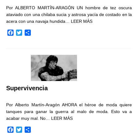
Por ALBERTO MARTÍN-ARAGÓN UN hombre de tez oscura
ataviado con una chilaba sucia y astrosa yacía de costado en la
acera con una navaja hundida…
LEER MÁS
F
T
C
a
w
o
c
i
m
e
t
p
b
t
a
o
e
r
o
r
t
k
i
r
Supervivencia
Por Alberto Martín-Aragón AHORA el héroe de moda quiere
tanques para ganar la guerra al malo de moda. Esto va a
acabar muy mal. No…
LEER MÁS
F
T
C
a
w
o