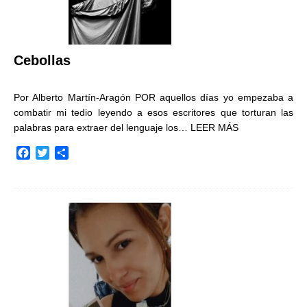
Cebollas
Por Alberto Martín-Aragón POR aquellos días yo empezaba a
combatir mi tedio leyendo a esos escritores que torturan las
palabras para extraer del lenguaje los…
LEER MÁS
F
T
C
a
w
o
c
i
m
e
t
p
b
t
a
o
e
r
o
r
t
k
i
r