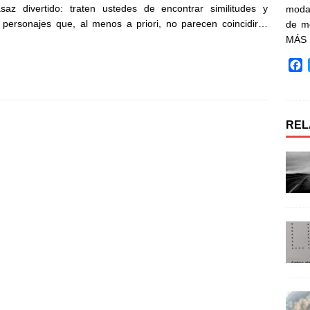
z divertido: traten ustedes de encontrar similitudes y
moda 
s personajes que, al menos a priori, no parecen coincidir…
de m
MÁS
F
a
c
e
b
REL
o
o
k