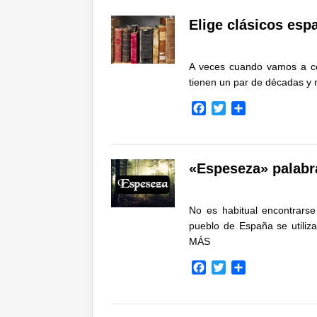
Elige clásicos espa
A veces cuando vamos a co
tienen un par de décadas y 
F
T
C
a
w
o
c
i
m
e
t
p
b
t
a
«Espeseza» palabr
o
e
r
o
r
t
k
i
No es habitual encontrarse
r
pueblo de España se utili
MÁS
F
T
C
a
w
o
c
i
m
e
t
p