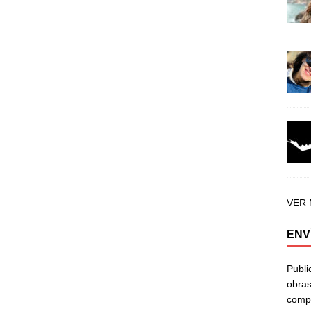
VER
ENV
Publi
obras
compa