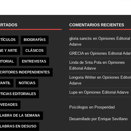
e
b
o
o
ARTADOS
COMENTARIOS RECIENTES
k
gloria sanctis
en
Opiniones Editorial
TÍCULOS
BIOGRAFÍAS
Adarve
NE Y ARTE
CLÁSICOS
GRECIA
en
Opiniones Editorial Ada
ITORIAL
ENTREVISTAS
Linda de Snta Pola
en
Opiniones
Editorial Adarve
CRITORES INDEPENDIENTES
Longoria Writter
en
Opiniones Editori
FANTIL
NOTICIAS
Adarve
Lupe
en
Opiniones Editorial Adarve
TICIAS EDITORIALES
VEDADES
Psicólogos en Prosperidad
LABRA DE LA SEMANA
Desarrollado por Enrique Sevillano
LABRAS EN DESUSO
Pulseras Elegantes para él y para el