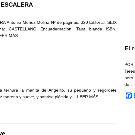
A ESCALERA
Antonio Muñoz Molina Nº de páginas: 320 Editorial: SEIX
oma: CASTELLANO Encuadernación: Tapa blanda ISBN:
EER MÁS
El 
POR 
Teres
pero
de…
 ternura la manita de Angelito, su pequeño y regordete
F
tez morena y suave, y sonrisa plácida y…
LEER MÁS
a
c
e
b
o
o
ve