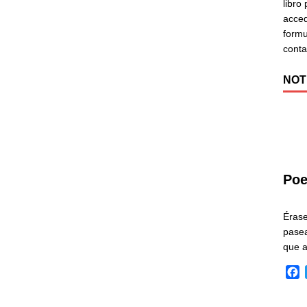
libro
acced
formu
cont
NOT
Poe
Éras
pasea
que 
F
a
c