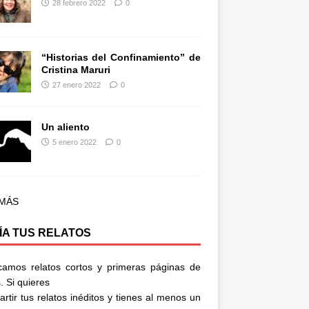
28 febrero 2022
0
“Historias del Confinamiento” de
Cristina Maruri
27 enero 2022
0
Un aliento
5 enero 2022
0
 MÁS
ÍA TUS RELATOS
camos relatos cortos y primeras páginas de
. Si quieres
rtir tus relatos inéditos y tienes al menos un