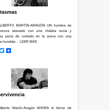
i
r
tasmas
ALBERTO MARTÍN-ARAGÓN UN hombre de
oscura ataviado con una chilaba sucia y
osa yacía de costado en la acera con una
ja hundida…
LEER MÁS
T
C
w
o
i
m
t
p
t
a
e
r
r
t
i
r
ervivencia
Alberto Martín-Aragón AHORA el héroe de