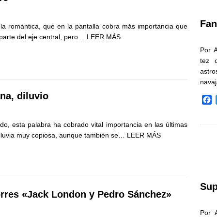
k
Fan
ula romántica, que en la pantalla cobra más importancia que
 parte del eje central, pero…
LEER MÁS
Por 
tez 
astr
nava
na, diluvio
F
a
c
do, esta palabra ha cobrado vital importancia en las últimas
e
 lluvia muy copiosa, aunque también se…
LEER MÁS
b
o
o
k
Sup
orres «Jack London y Pedro Sánchez»
Por 