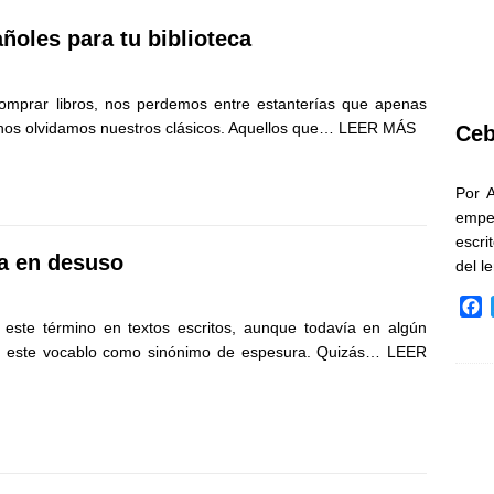
ñoles para tu biblioteca
mprar libros, nos perdemos entre estanterías que apenas
nos olvidamos nuestros clásicos. Aquellos que…
LEER MÁS
Ceb
Por 
empe
escri
a en desuso
del l
F
 este término en textos escritos, aunque todavía en algún
a
c
za este vocablo como sinónimo de espesura. Quizás…
LEER
e
b
o
o
k