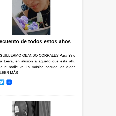
recuento de todos estos años
GUILLERMO OBANDO CORRALES Para Yirle
a Leiva, en alusión a aquello que está ahí,
 que nadie ve La música sacude los oídos
LEER MÁS
T
C
w
o
i
m
t
p
t
a
e
r
r
t