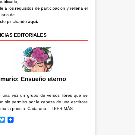
 publicado,
e a los requisitos de participación y rellena el
lario de
acto pinchando
aquí.
ICIAS EDITORIALES
mario: Ensueño eterno
e una vez un grupo de versos libres que se
n sin permiso por la cabeza de una escritora
ama la poesía. Cada uno…
LEER MÁS
T
C
w
o
i
m