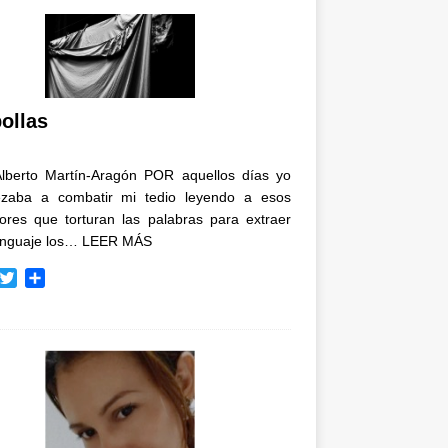
ollas
Alberto Martín-Aragón POR aquellos días yo
zaba a combatir mi tedio leyendo a esos
tores que torturan las palabras para extraer
enguaje los…
LEER MÁS
T
C
w
o
i
m
t
p
t
a
e
r
r
t
i
r