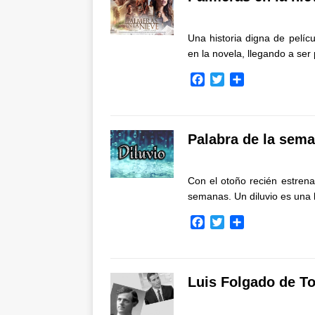
o
e
r
o
r
t
k
i
Una historia digna de pelíc
r
en la novela, llegando a ser
F
T
C
a
w
o
c
i
m
e
t
p
b
t
a
Palabra de la sema
o
e
r
o
r
t
k
i
Con el otoño recién estrena
r
semanas. Un diluvio es una
F
T
C
a
w
o
c
i
m
e
t
p
b
t
a
Luis Folgado de T
o
e
r
o
r
t