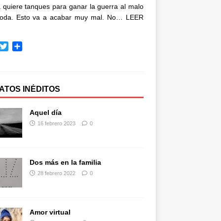
quiere tanques para ganar la guerra al malo
oda. Esto va a acabar muy mal. No…
LEER
T
C
w
o
i
m
t
p
t
a
ATOS INÉDITOS
e
r
r
t
Aquel día
i
16 febrero 2023
0
r
Dos más en la familia
28 febrero 2022
0
Amor virtual