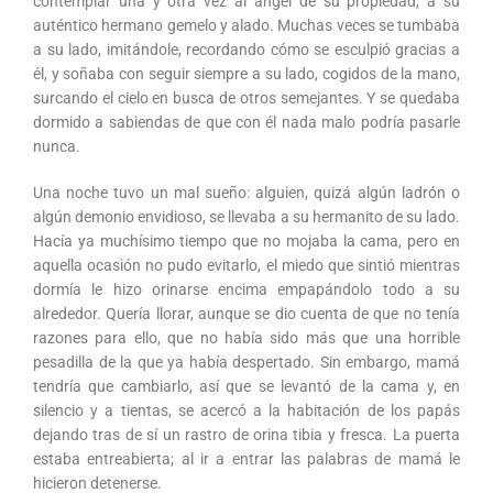
contemplar una y otra vez al ángel de su propiedad, a su
auténtico hermano gemelo y alado. Muchas veces se tumbaba
a su lado, imitándole, recordando cómo se esculpió gracias a
él, y soñaba con seguir siempre a su lado, cogidos de la mano,
surcando el cielo en busca de otros semejantes. Y se quedaba
dormido a sabiendas de que con él nada malo podría pasarle
nunca.
Una noche tuvo un mal sueño: alguien, quizá algún ladrón o
algún demonio envidioso, se llevaba a su hermanito de su lado.
Hacía ya muchísimo tiempo que no mojaba la cama, pero en
aquella ocasión no pudo evitarlo, el miedo que sintió mientras
dormía le hizo orinarse encima empapándolo todo a su
alrededor. Quería llorar, aunque se dio cuenta de que no tenía
razones para ello, que no había sido más que una horrible
pesadilla de la que ya había despertado. Sin embargo, mamá
tendría que cambiarlo, así que se levantó de la cama y, en
silencio y a tientas, se acercó a la habitación de los papás
dejando tras de sí un rastro de orina tibia y fresca. La puerta
estaba entreabierta; al ir a entrar las palabras de mamá le
hicieron detenerse.