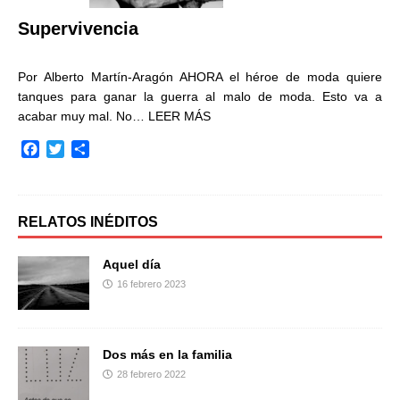
r
Supervivencia
Por Alberto Martín-Aragón AHORA el héroe de moda quiere
tanques para ganar la guerra al malo de moda. Esto va a
acabar muy mal. No…
LEER MÁS
F
T
C
a
w
o
c
i
m
e
t
p
b
t
a
RELATOS INÉDITOS
o
e
r
o
r
t
Aquel día
k
i
16 febrero 2023
r
Dos más en la familia
28 febrero 2022