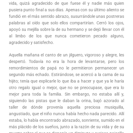
vida, quizá agradecido de que fuese él y nadie más quien
pusiera punto final a sus días. Apenas con su último aliento se
fundió en el más sentido abrazo, susurrándole unas postreras
palabras al oído que solo ellos compartirían. Cerró los ojos,
apoyó su mejilla sobre la de su hermano y se dejó llevar con él
al limbo de los que nunca cometieron pecado alguno,
agradecido y satisfecho.
Aquella mañana el canto de un jilguero, vigoroso y alegre, les
despertó. Todavía no era la hora de levantarse, pero los
remordimientos de papá no le permitieron permanecer un
segundo más echado. Estirándose, se acercó a la cama de su
hijito; tenía que explicarle lo que iba a hacer y que ya le haría
otro regalo igual o mejor, que no se preocupase, que era lo
mejor para toda la familia. Sin embargo, no estaba allí y,
siguiendo las pistas que le daban la orina, bajó azorado al
taller de dónde provenía aquella preciosa musiquilla,
angustiado, que el niño nunca había hecho nada parecido. Allí
estaba, lo había encontrado abrazado, sonriente, sumido en el
más plácido de los sueños, junto a la razón de su vida y de su