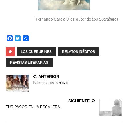
Fernando García Siles, autor de
Los Querubines
.
F
T
C
a
w
o
c
i
m
LOS QUERUBINES
RELATOS INÉDITOS
e
t
p
b
t
a
REVISTAS LITERARIAS
o
e
r
o
r
t
ANTERIOR
k
i
Palmeras en la nieve
r
SIGUIENTE
TUS PASOS EN LA ESCALERA