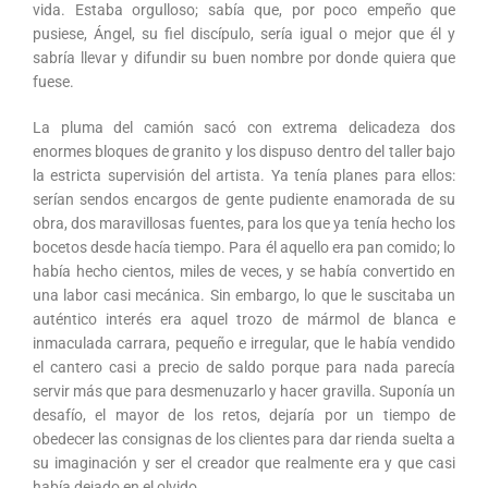
vida. Estaba orgulloso; sabía que, por poco empeño que
pusiese, Ángel, su fiel discípulo, sería igual o mejor que él y
sabría llevar y difundir su buen nombre por donde quiera que
fuese.
La pluma del camión sacó con extrema delicadeza dos
enormes bloques de granito y los dispuso dentro del taller bajo
la estricta supervisión del artista. Ya tenía planes para ellos:
serían sendos encargos de gente pudiente enamorada de su
obra, dos maravillosas fuentes, para los que ya tenía hecho los
bocetos desde hacía tiempo. Para él aquello era pan comido; lo
había hecho cientos, miles de veces, y se había convertido en
una labor casi mecánica. Sin embargo, lo que le suscitaba un
auténtico interés era aquel trozo de mármol de blanca e
inmaculada carrara, pequeño e irregular, que le había vendido
el cantero casi a precio de saldo porque para nada parecía
servir más que para desmenuzarlo y hacer gravilla. Suponía un
desafío, el mayor de los retos, dejaría por un tiempo de
obedecer las consignas de los clientes para dar rienda suelta a
su imaginación y ser el creador que realmente era y que casi
había dejado en el olvido.