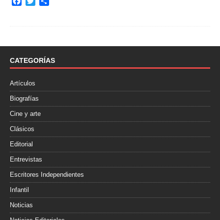
F
T
C
a
w
o
c
i
m
e
t
p
b
t
a
o
e
r
o
r
t
CATEGORÍAS
k
i
r
Artículos
Biografías
Cine y arte
Clásicos
Editorial
Entrevistas
Escritores Independientes
Infantil
Noticias