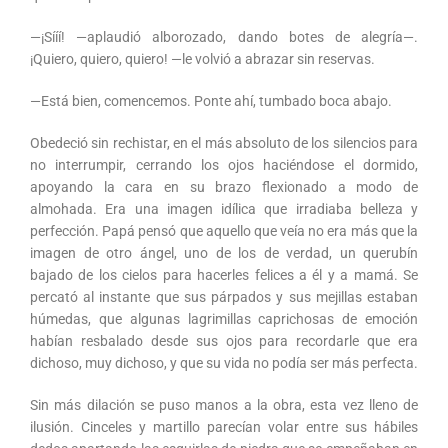
—¡Sííí! —aplaudió alborozado, dando botes de alegría—.
¡Quiero, quiero, quiero! —le volvió a abrazar sin reservas.
—Está bien, comencemos. Ponte ahí, tumbado boca abajo.
Obedeció sin rechistar, en el más absoluto de los silencios para
no interrumpir, cerrando los ojos haciéndose el dormido,
apoyando la cara en su brazo flexionado a modo de
almohada. Era una imagen idílica que irradiaba belleza y
perfección. Papá pensó que aquello que veía no era más que la
imagen de otro ángel, uno de los de verdad, un querubín
bajado de los cielos para hacerles felices a él y a mamá. Se
percató al instante que sus párpados y sus mejillas estaban
húmedas, que algunas lagrimillas caprichosas de emoción
habían resbalado desde sus ojos para recordarle que era
dichoso, muy dichoso, y que su vida no podía ser más perfecta.
Sin más dilación se puso manos a la obra, esta vez lleno de
ilusión. Cinceles y martillo parecían volar entre sus hábiles