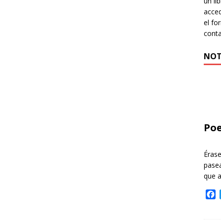
un li
acced
el fo
cont
NOT
Poe
Éras
pasea
que 
F
a
c