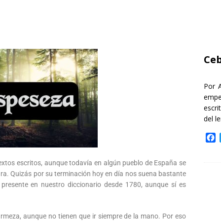
Ceb
Por 
empe
escri
del l
F
a
c
textos escritos, aunque todavía en algún pueblo de España se
e
ura. Quizás por su terminación hoy en día nos suena bastante
b
 presente en nuestro diccionario desde 1780, aunque sí es
o
o
k
firmeza, aunque no tienen que ir siempre de la mano. Por eso