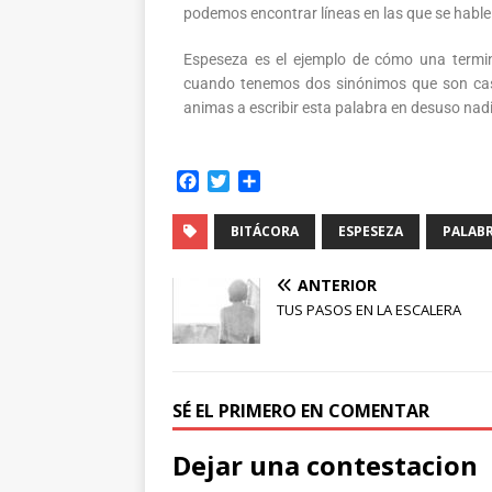
podemos encontrar líneas en las que se hable 
Espeseza es el ejemplo de cómo una termi
cuando tenemos dos sinónimos que son cas
animas a escribir esta palabra en desuso nadi
F
T
C
a
w
o
c
i
m
BITÁCORA
ESPESEZA
PALABR
e
t
p
b
t
a
ANTERIOR
o
e
r
TUS PASOS EN LA ESCALERA
o
r
t
k
i
r
SÉ EL PRIMERO EN COMENTAR
Dejar una contestacion