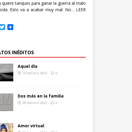
quiere tanques para ganar la guerra al malo
oda. Esto va a acabar muy mal. No…
LEER
T
C
w
o
i
m
t
p
t
a
ATOS INÉDITOS
e
r
r
t
Aquel día
i
16 febrero 2023
0
r
Dos más en la familia
28 febrero 2022
0
Amor virtual