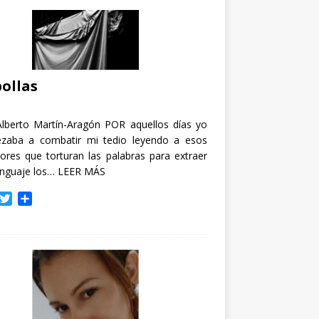
ollas
Alberto Martín-Aragón POR aquellos días yo
zaba a combatir mi tedio leyendo a esos
tores que torturan las palabras para extraer
enguaje los…
LEER MÁS
T
C
w
o
i
m
t
p
t
a
e
r
r
t
i
r