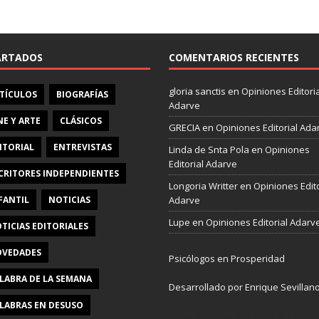
e
b
o
o
ARTADOS
COMENTARIOS RECIENTES
k
gloria sanctis
en
Opiniones Editoria
TÍCULOS
BIOGRAFÍAS
Adarve
NE Y ARTE
CLÁSICOS
GRECIA
en
Opiniones Editorial Ada
ITORIAL
ENTREVISTAS
Linda de Snta Pola
en
Opiniones
Editorial Adarve
CRITORES INDEPENDIENTES
Longoria Writter
en
Opiniones Edito
FANTIL
NOTICIAS
Adarve
Lupe
en
Opiniones Editorial Adarv
TICIAS EDITORIALES
VEDADES
Psicólogos en Prosperidad
LABRA DE LA SEMANA
Desarrollado por Enrique Sevillan
LABRAS EN DESUSO
Pulseras Elegantes para él y para e