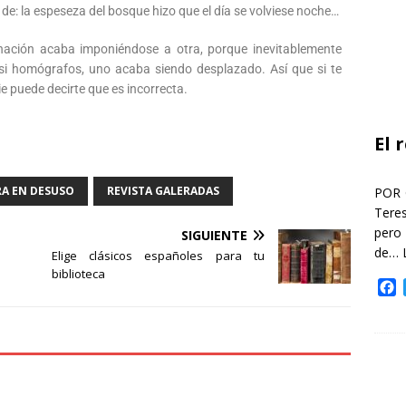
de: la espeseza del bosque hizo que el día se volviese noche…
nación acaba imponiéndose a otra, porque inevitablemente
i homógrafos, uno acaba siendo desplazado. Así que si te
e puede decirte que es incorrecta.
El 
A EN DESUSO
REVISTA GALERADAS
POR 
Teres
pero
SIGUIENTE
de…
Elige clásicos españoles para tu
biblioteca
F
a
c
e
b
o
o