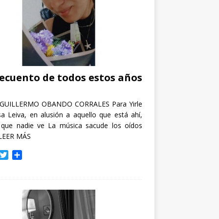
recuento de todos estos años
GUILLERMO OBANDO CORRALES Para Yirle
a Leiva, en alusión a aquello que está ahí,
 que nadie ve La música sacude los oídos
LEER MÁS
T
C
w
o
i
m
t
p
t
a
e
r
r
t