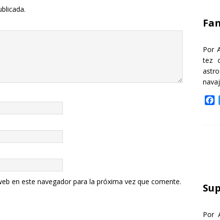
k
ublicada.
Fa
Por 
tez 
astr
nava
F
a
c
e
b
o
o
k
web en este navegador para la próxima vez que comente.
Sup
Por 