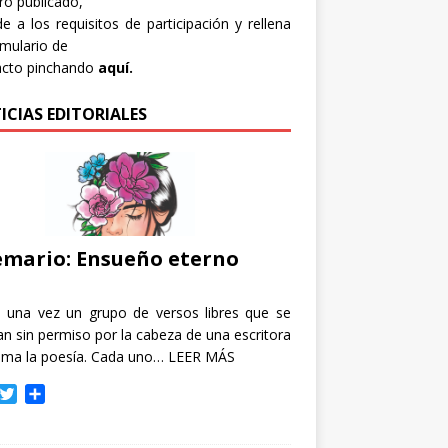
bro publicado,
e a los requisitos de participación y rellena
rmulario de
acto pinchando
aquí.
ICIAS EDITORIALES
mario: Ensueño eterno
e una vez un grupo de versos libres que se
n sin permiso por la cabeza de una escritora
ama la poesía. Cada uno…
LEER MÁS
T
C
w
o
i
m