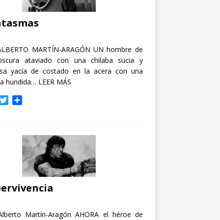
i
r
ntasmas
ALBERTO MARTÍN-ARAGÓN UN hombre de
oscura ataviado con una chilaba sucia y
osa yacía de costado en la acera con una
ja hundida…
LEER MÁS
T
C
w
o
i
m
t
p
t
a
e
r
r
t
i
r
ervivencia
Alberto Martín-Aragón AHORA el héroe de