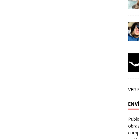
VER 
ENV
Publi
obras
compa