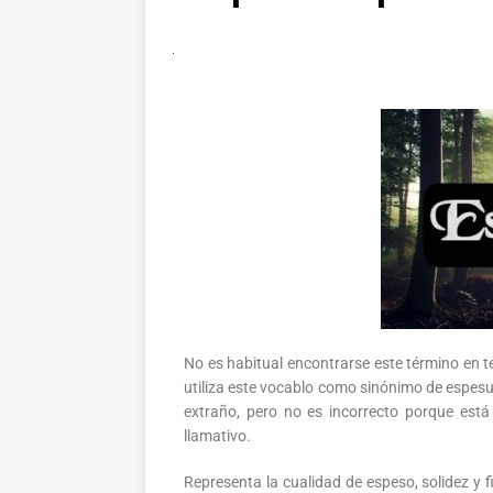
No es habitual encontrarse este término en 
utiliza este vocablo como sinónimo de espes
extraño, pero no es incorrecto porque está
llamativo.
Representa la cualidad de espeso, solidez y 