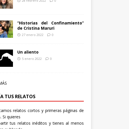
28 febrero 2022
0
“Historias del Confinamiento”
de Cristina Maruri
27 enero 2022
0
Un aliento
5 enero 2022
0
MÁS
ÍA TUS RELATOS
camos relatos cortos y primeras páginas de
. Si quieres
rtir tus relatos inéditos y tienes al menos