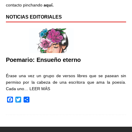
contacto pinchando
aquí.
NOTICIAS EDITORIALES
Poemario: Ensueño eterno
Érase una vez un grupo de versos libres que se pasean sin
permiso por la cabeza de una escritora que ama la poesía.
Cada uno…
LEER MÁS
F
T
C
a
w
o
c
i
m
e
t
p
b
t
a
o
e
r