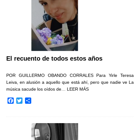
r
El recuento de todos estos años
POR GUILLERMO OBANDO CORRALES Para Yirle Teresa
Leiva, en alusión a aquello que está ahí, pero que nadie ve La
música sacude los oídos de…
LEER MÁS
F
T
C
a
w
o
c
i
m
e
t
p
b
t
a
o
e
r
o
r
t