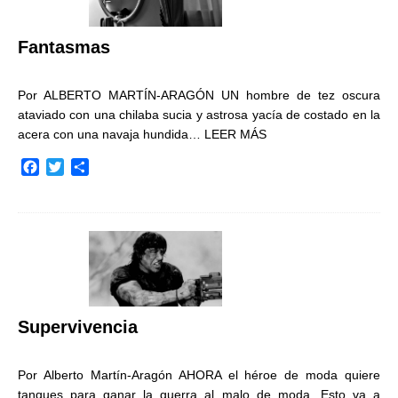
k
i
r
Fantasmas
Por ALBERTO MARTÍN-ARAGÓN UN hombre de tez oscura
ataviado con una chilaba sucia y astrosa yacía de costado en la
acera con una navaja hundida…
LEER MÁS
F
T
C
a
w
o
c
i
m
e
t
p
b
t
a
o
e
r
o
r
t
k
i
r
Supervivencia
Por Alberto Martín-Aragón AHORA el héroe de moda quiere
tanques para ganar la guerra al malo de moda. Esto va a