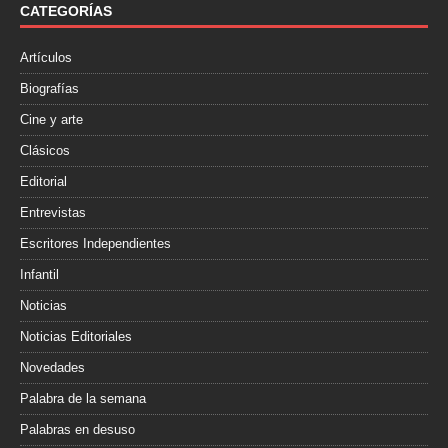
o
r
t
CATEGORÍAS
k
i
r
Artículos
Biografías
Cine y arte
Clásicos
Editorial
Entrevistas
Escritores Independientes
Infantil
Noticias
Noticias Editoriales
Novedades
Palabra de la semana
Palabras en desuso