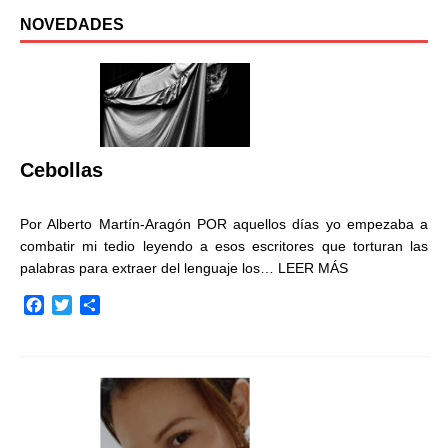
NOVEDADES
Cebollas
Por Alberto Martín-Aragón POR aquellos días yo empezaba a
combatir mi tedio leyendo a esos escritores que torturan las
palabras para extraer del lenguaje los…
LEER MÁS
F
T
C
a
w
o
c
i
m
e
t
p
b
t
a
o
e
r
o
r
t
k
i