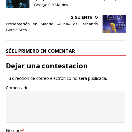
b
t
a
George R.R Martin»
o
e
r
o
r
t
SIGUIENTE
k
i
Presentación en Madrid: «Alina» de Fernando
r
García Siles
SÉ EL PRIMERO EN COMENTAR
Dejar una contestacion
Tu dirección de correo electrónico no será publicada.
Comentario
Nombre
*