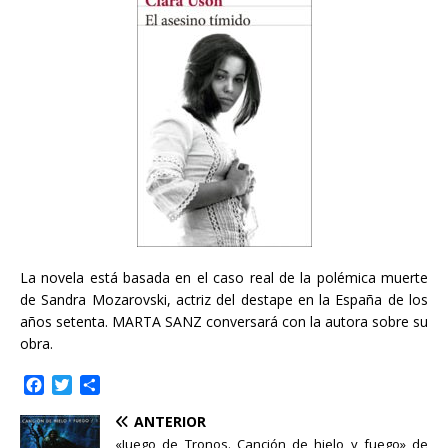
La novela está basada en el caso real de la polémica muerte
de Sandra Mozarovski, actriz del destape en la España de los
años setenta. MARTA SANZ conversará con la autora sobre su
obra.
F
T
C
a
w
o
ANTERIOR
c
i
m
e
t
p
«Juego de Tronos. Canción de hielo y fuego» de