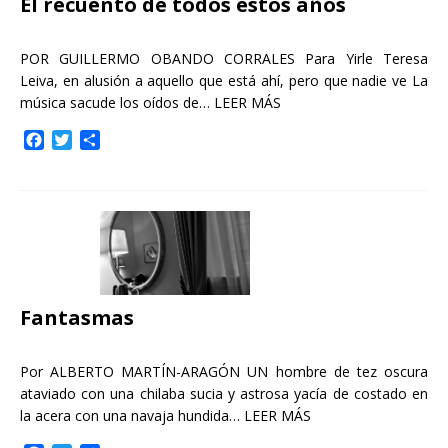
El recuento de todos estos años
POR GUILLERMO OBANDO CORRALES Para Yirle Teresa
Leiva, en alusión a aquello que está ahí, pero que nadie ve La
música sacude los oídos de…
LEER MÁS
F
T
C
a
w
o
c
i
m
e
t
p
b
t
a
o
e
r
o
r
t
k
i
r
Fantasmas
Por ALBERTO MARTÍN-ARAGÓN UN hombre de tez oscura
ataviado con una chilaba sucia y astrosa yacía de costado en
la acera con una navaja hundida…
LEER MÁS