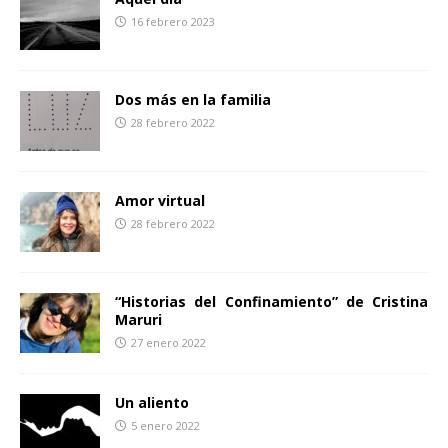
k
i
16 febrero 2023
r
Dos más en la familia
28 febrero 2022
Amor virtual
28 febrero 2022
“Historias del Confinamiento” de Cristina
Maruri
27 enero 2022
Un aliento
5 enero 2022