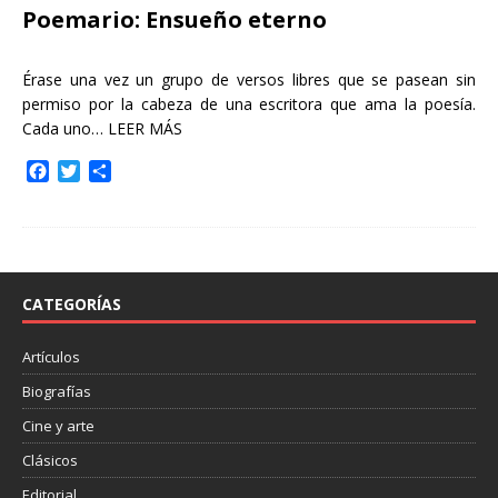
Poemario: Ensueño eterno
Érase una vez un grupo de versos libres que se pasean sin
permiso por la cabeza de una escritora que ama la poesía.
Cada uno…
LEER MÁS
F
T
C
a
w
o
c
i
m
e
t
p
b
t
a
o
e
r
o
r
t
CATEGORÍAS
k
i
r
Artículos
Biografías
Cine y arte
Clásicos
Editorial