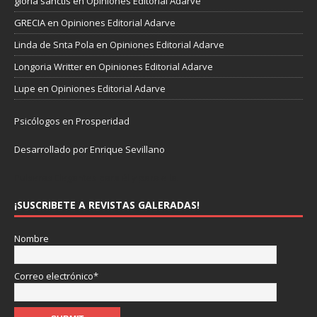
gloria sanctis
en
Opiniones Editorial Adarve
GRECIA
en
Opiniones Editorial Adarve
Linda de Snta Pola
en
Opiniones Editorial Adarve
Longoria Writter
en
Opiniones Editorial Adarve
Lupe
en
Opiniones Editorial Adarve
Psicólogos en Prosperidad
Desarrollado por Enrique Sevillano
Pulseras Elegantes para él y para ella.
¡SUSCRIBETE A REVISTAS GALERADAS!
Nombre
Correo electrónico*