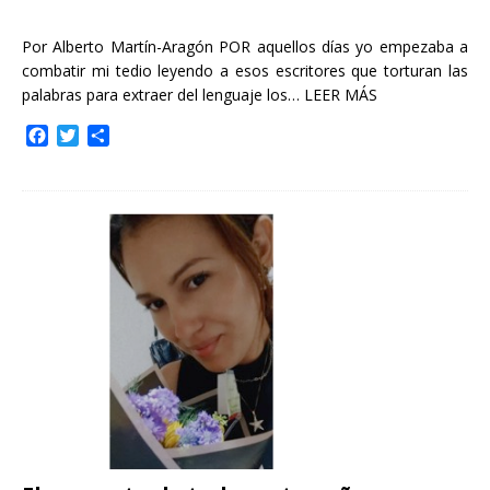
Por Alberto Martín-Aragón POR aquellos días yo empezaba a
combatir mi tedio leyendo a esos escritores que torturan las
palabras para extraer del lenguaje los…
LEER MÁS
F
T
C
a
w
o
c
i
m
e
t
p
b
t
a
o
e
r
o
r
t
k
i
r