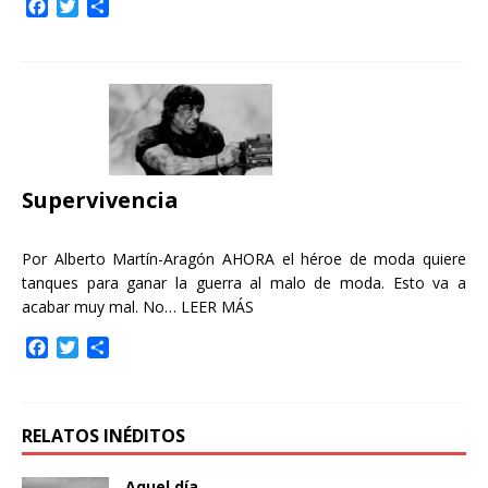
F
T
C
a
w
o
c
i
m
e
t
p
b
t
a
o
e
r
o
r
t
k
i
r
Supervivencia
Por Alberto Martín-Aragón AHORA el héroe de moda quiere
tanques para ganar la guerra al malo de moda. Esto va a
acabar muy mal. No…
LEER MÁS
F
T
C
a
w
o
c
i
m
e
t
p
b
t
a
RELATOS INÉDITOS
o
e
r
o
r
t
Aquel día