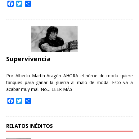
F
T
C
a
w
o
c
i
m
e
t
p
b
t
a
o
e
r
o
r
t
k
i
r
Supervivencia
Por Alberto Martín-Aragón AHORA el héroe de moda quiere
tanques para ganar la guerra al malo de moda. Esto va a
acabar muy mal. No…
LEER MÁS
F
T
C
a
w
o
c
i
m
e
t
p
b
t
a
RELATOS INÉDITOS
o
e
r
o
r
t