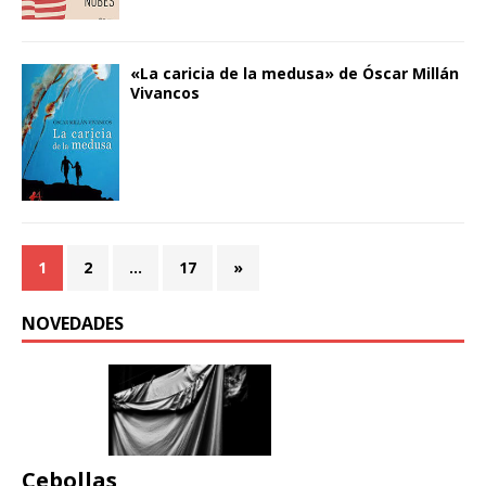
«La caricia de la medusa» de Óscar Millán
Vivancos
1
2
…
17
»
NOVEDADES
Cebollas