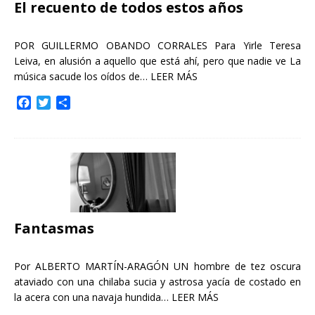
El recuento de todos estos años
POR GUILLERMO OBANDO CORRALES Para Yirle Teresa
Leiva, en alusión a aquello que está ahí, pero que nadie ve La
música sacude los oídos de…
LEER MÁS
F
T
C
a
w
o
c
i
m
e
t
p
b
t
a
o
e
r
o
r
t
k
i
r
Fantasmas
Por ALBERTO MARTÍN-ARAGÓN UN hombre de tez oscura
ataviado con una chilaba sucia y astrosa yacía de costado en
la acera con una navaja hundida…
LEER MÁS