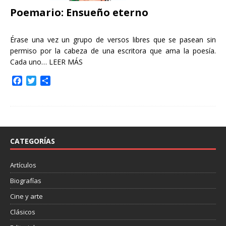
Poemario: Ensueño eterno
Érase una vez un grupo de versos libres que se pasean sin
permiso por la cabeza de una escritora que ama la poesía.
Cada uno…
LEER MÁS
F
T
C
a
w
o
c
i
m
e
t
p
b
t
a
o
e
r
o
r
t
CATEGORÍAS
k
i
r
Artículos
Biografías
Cine y arte
Clásicos