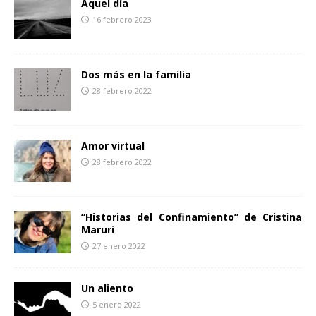
Aquel día
k
i
16 febrero 2023
r
Dos más en la familia
28 febrero 2022
Amor virtual
28 febrero 2022
“Historias del Confinamiento” de Cristina
Maruri
27 enero 2022
Un aliento
5 enero 2022