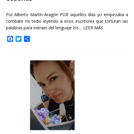
Por Alberto Martín-Aragón POR aquellos días yo empezaba a
combatir mi tedio leyendo a esos escritores que torturan las
palabras para extraer del lenguaje los…
LEER MÁS
F
T
C
a
w
o
c
i
m
e
t
p
b
t
a
o
e
r
o
r
t
k
i
r