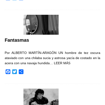
a
w
o
c
i
m
e
t
p
b
t
a
o
e
r
o
r
t
k
i
r
Fantasmas
Por ALBERTO MARTÍN-ARAGÓN UN hombre de tez oscura
ataviado con una chilaba sucia y astrosa yacía de costado en la
acera con una navaja hundida…
LEER MÁS
F
T
C
a
w
o
c
i
m
e
t
p
b
t
a
o
e
r
o
r
t
k
i