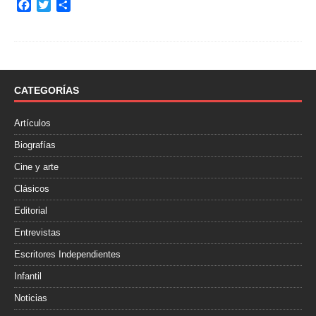
F
T
C
a
w
o
c
i
m
e
t
p
b
t
a
o
e
r
o
r
t
CATEGORÍAS
k
i
r
Artículos
Biografías
Cine y arte
Clásicos
Editorial
Entrevistas
Escritores Independientes
Infantil
Noticias