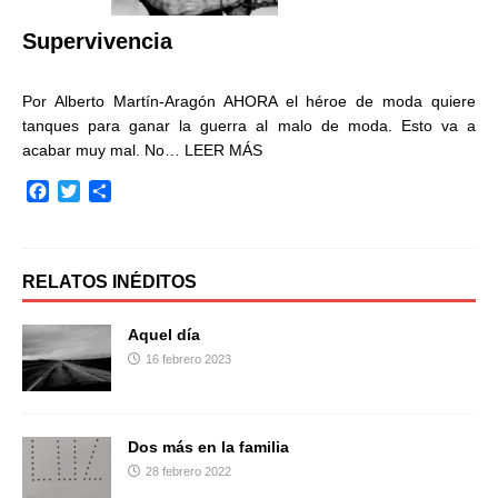
r
Supervivencia
Por Alberto Martín-Aragón AHORA el héroe de moda quiere
tanques para ganar la guerra al malo de moda. Esto va a
acabar muy mal. No…
LEER MÁS
F
T
C
a
w
o
c
i
m
e
t
p
b
t
a
RELATOS INÉDITOS
o
e
r
o
r
t
Aquel día
k
i
16 febrero 2023
r
Dos más en la familia
28 febrero 2022