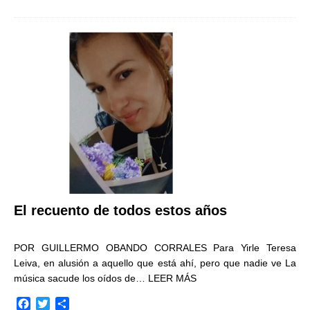
c
i
m
e
t
p
b
t
a
o
e
r
o
r
t
k
i
r
El recuento de todos estos años
POR GUILLERMO OBANDO CORRALES Para Yirle Teresa
Leiva, en alusión a aquello que está ahí, pero que nadie ve La
música sacude los oídos de…
LEER MÁS
F
T
C