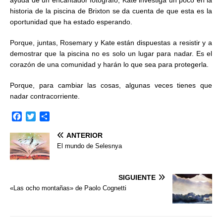
ayuda de un encantador fotógrafo, Kate investiga un poco en la
historia de la piscina de Brixton se da cuenta de que esta es la
oportunidad que ha estado esperando.
Porque, juntas, Rosemary y Kate están dispuestas a resistir y a
demostrar que la piscina no es solo un lugar para nadar. Es el
corazón de una comunidad y harán lo que sea para protegerla.
Porque, para cambiar las cosas, algunas veces tienes que
nadar contracorriente.
F
T
C
a
w
o
ANTERIOR
c
i
m
e
t
p
El mundo de Selesnya
b
t
a
o
e
r
o
r
t
SIGUIENTE
k
i
«Las ocho montañas» de Paolo Cognetti
r