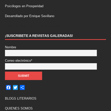
Psicólogos en Prosperidad
Desarrollado por Enrique Sevillano
Pulseras Elegantes para él y para ella.
¡SUSCRIBETE A REVISTAS GALERADAS!
Nombre
Correo electrónico*
F
T
C
a
w
o
c
i
m
BLOGS LITERARIOS
e
t
p
b
t
a
QUIENES SOMOS