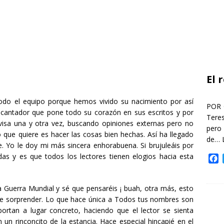
El 
odo el equipo porque hemos vivido su nacimiento por así
POR 
cantador que pone todo su corazón en sus escritos y por
Teres
evisa una y otra vez, buscando opiniones externas pero no
pero
o que quiere es hacer las cosas bien hechas. Así ha llegado
de…
e. Yo le doy mi más sincera enhorabuena. Si brujuleáis por
das y es que todos los lectores tienen elogios hacia esta
F
a
c
e
 Guerra Mundial y sé que pensaréis ¡ buah, otra más, esto
b
ede sorprender. Lo que hace única a Todos tus nombres son
o
portan a lugar concreto, haciendo que el lector se sienta
o
 un rinconcito de la estancia. Hace especial hincapié en el