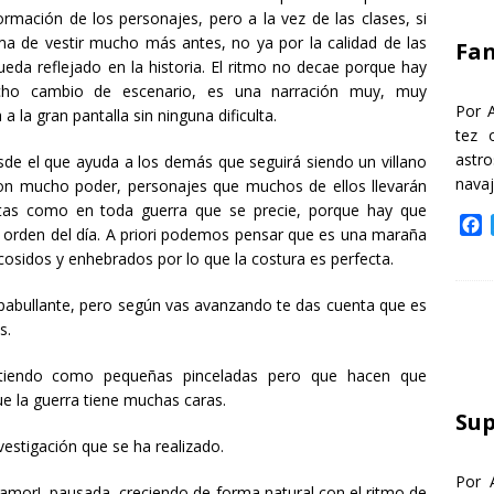
k
rmación de los personajes, pero a la vez de las clases, si
rma de vestir mucho más antes, no ya por la calidad de las
Fa
ueda reflejado en la historia. El ritmo no decae porque hay
ucho cambio de escenario, es una narración muy, muy
Por 
a la gran pantalla sin ninguna dificulta.
tez 
astr
sde el que ayuda a los demás que seguirá siendo un villano
nava
on mucho poder, personajes que muchos de ellos llevarán
ultas como en toda guerra que se precie, porque hay que
F
la orden del día. A priori podemos pensar que es una maraña
a
osidos y enhebrados por lo que la costura es perfecta.
c
e
 apabullante, pero según vas avanzando te das cuenta que es
b
s.
o
o
tiendo como pequeñas pinceladas pero que hacen que
k
e la guerra tiene muchas caras.
Sup
vestigación que se ha realizado.
Por 
e amor!, pausada, creciendo de forma natural con el ritmo de