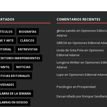
e
b
o
o
ARTADOS
COMENTARIOS RECIENTES
k
gloria sanctis
en
Opiniones Editoria
TÍCULOS
BIOGRAFÍAS
Adarve
NE Y ARTE
CLÁSICOS
GRECIA
en
Opiniones Editorial Ada
ITORIAL
ENTREVISTAS
Linda de Snta Pola
en
Opiniones
Editorial Adarve
CRITORES INDEPENDIENTES
Longoria Writter
en
Opiniones Edito
FANTIL
NOTICIAS
Adarve
Lupe
en
Opiniones Editorial Adarv
TICIAS EDITORIALES
VEDADES
Psicólogos en Prosperidad
LABRA DE LA SEMANA
Desarrollado por Enrique Sevillan
LABRAS EN DESUSO
Pulseras Elegantes para él y para e