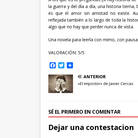
la guerra y del día a día, una historia tierna
es que el amor sin amistad no existe. A
reflejada también a lo largo de toda la his
algo que no hay que perder nunca de vista.
Una novela para leerla con mimo, con pausa,
VALORACIÓN: 5/5
F
T
C
a
w
o
ANTERIOR
c
i
m
e
t
p
«El impostor» de Javier Cercas
b
t
a
o
e
r
o
r
t
k
i
SÉ EL PRIMERO EN COMENTAR
r
Dejar una contestacion