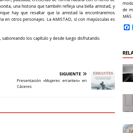
moda 
, bonita, una historia que también refleja una bella amistad, y
de m
unque hay que resaltar que la amistad la encontraremos
MÁS
toria en otros personajes. La AMISTAD, sí con mayúsculas es
F
a
 saboreando los capítulo y desde luego disfrutando.
c
e
b
REL
o
o
k
SIGUIENTE
Presentación «Mujeres errantes» en
Cáceres