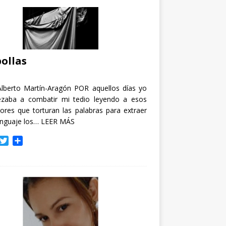
ollas
Alberto Martín-Aragón POR aquellos días yo
zaba a combatir mi tedio leyendo a esos
tores que torturan las palabras para extraer
enguaje los…
LEER MÁS
T
C
w
o
i
m
t
p
t
a
e
r
r
t
i
r