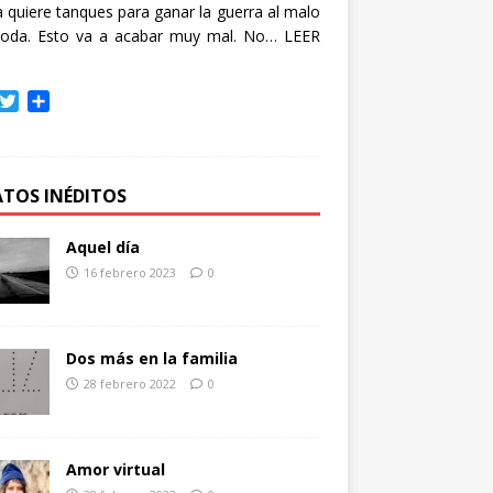
quiere tanques para ganar la guerra al malo
oda. Esto va a acabar muy mal. No…
LEER
T
C
w
o
i
m
t
p
t
a
ATOS INÉDITOS
e
r
r
t
Aquel día
i
16 febrero 2023
0
r
Dos más en la familia
28 febrero 2022
0
Amor virtual