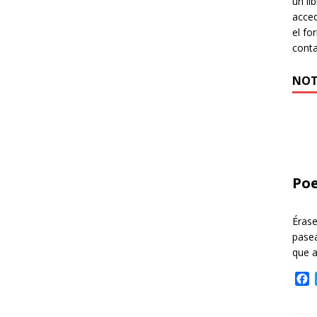
un li
acced
el fo
cont
NOT
Poe
Éras
pasea
que 
F
a
c