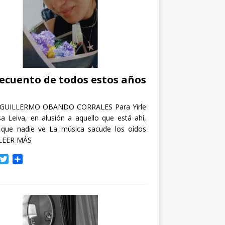
recuento de todos estos años
GUILLERMO OBANDO CORRALES Para Yirle
a Leiva, en alusión a aquello que está ahí,
 que nadie ve La música sacude los oídos
LEER MÁS
T
C
w
o
i
m
t
p
t
a
e
r
r
t