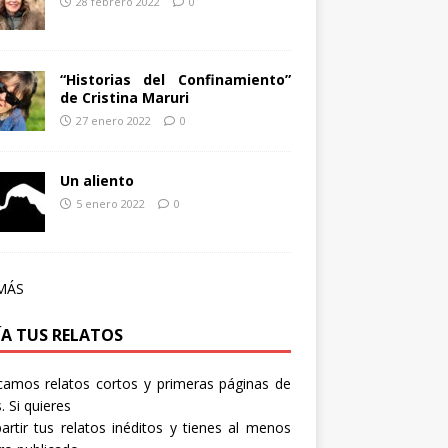
28 febrero 2022
0
“Historias del Confinamiento”
de Cristina Maruri
27 enero 2022
0
Un aliento
5 enero 2022
0
MÁS
ÍA TUS RELATOS
camos relatos cortos y primeras páginas de
. Si quieres
rtir tus relatos inéditos y tienes al menos