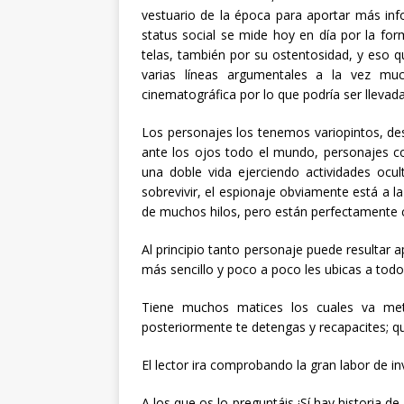
vestuario de la época para aportar más info
status social se mide hoy en día por la fo
telas, también por su ostentosidad, y eso q
varias líneas argumentales a la vez m
cinematográfica por lo que podría ser llevada 
Los personajes los tenemos variopintos, de
ante los ojos todo el mundo, personajes c
una doble vida ejerciendo actividades oc
sobrevivir, el espionaje obviamente está a 
de muchos hilos, pero están perfectamente c
Al principio tanto personaje puede resultar
más sencillo y poco a poco les ubicas a todo
Tiene muchos matices los cuales va me
posteriormente te detengas y recapacites; qu
El lector ira comprobando la gran labor de in
A los que os lo preguntáis ¡Sí hay historia d