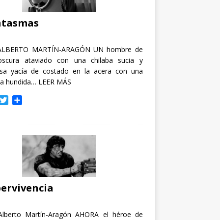
i
r
ntasmas
ALBERTO MARTÍN-ARAGÓN UN hombre de
oscura ataviado con una chilaba sucia y
osa yacía de costado en la acera con una
ja hundida…
LEER MÁS
T
C
w
o
i
m
t
p
t
a
e
r
r
t
i
r
ervivencia
Alberto Martín-Aragón AHORA el héroe de