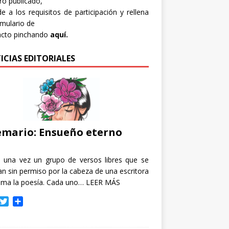
bro publicado,
e a los requisitos de participación y rellena
rmulario de
acto pinchando
aquí.
ICIAS EDITORIALES
mario: Ensueño eterno
e una vez un grupo de versos libres que se
n sin permiso por la cabeza de una escritora
ama la poesía. Cada uno…
LEER MÁS
T
C
w
o
i
m