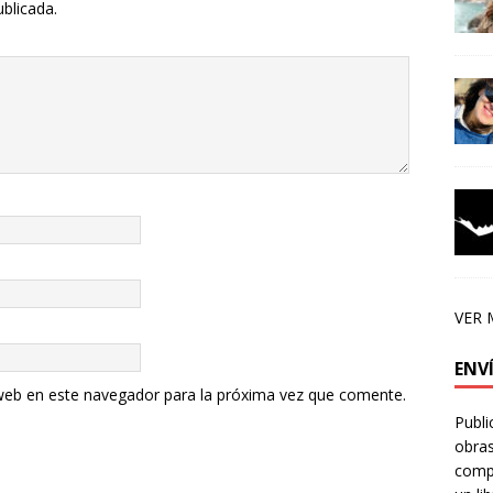
ublicada.
VER 
ENV
web en este navegador para la próxima vez que comente.
Publi
obras
compa