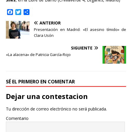
F
T
C
a
w
o
ANTERIOR
c
i
m
e
t
p
Presentación en Madrid: «El asesino tímido» de
b
t
a
Clara Usón
o
e
r
o
r
t
SIGUIENTE
k
i
«La alacena» de Patricia García-Rojo
r
SÉ EL PRIMERO EN COMENTAR
Dejar una contestacion
Tu dirección de correo electrónico no será publicada.
Comentario