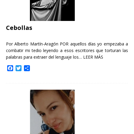
Cebollas
Por Alberto Martín-Aragón POR aquellos días yo empezaba a
combatir mi tedio leyendo a esos escritores que torturan las
palabras para extraer del lenguaje los…
LEER MÁS
F
T
C
a
w
o
c
i
m
e
t
p
b
t
a
o
e
r
o
r
t
k
i
r