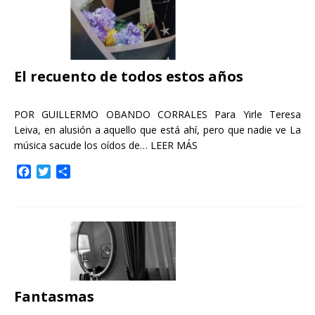
El recuento de todos estos años
POR GUILLERMO OBANDO CORRALES Para Yirle Teresa
Leiva, en alusión a aquello que está ahí, pero que nadie ve La
música sacude los oídos de…
LEER MÁS
F
T
C
a
w
o
c
i
m
e
t
p
b
t
a
o
e
r
o
r
t
k
i
r
Fantasmas