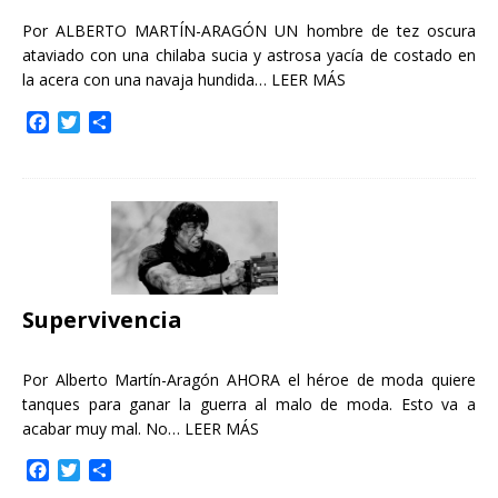
Por ALBERTO MARTÍN-ARAGÓN UN hombre de tez oscura
ataviado con una chilaba sucia y astrosa yacía de costado en
la acera con una navaja hundida…
LEER MÁS
F
T
C
a
w
o
c
i
m
e
t
p
b
t
a
o
e
r
o
r
t
k
i
r
Supervivencia
Por Alberto Martín-Aragón AHORA el héroe de moda quiere
tanques para ganar la guerra al malo de moda. Esto va a
acabar muy mal. No…
LEER MÁS
F
T
C
a
w
o