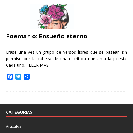
Poemario: Ensueño eterno
Érase una vez un grupo de versos libres que se pasean sin
permiso por la cabeza de una escritora que ama la poesía.
Cada uno…
LEER MÁS
F
T
C
a
w
o
c
i
m
e
t
p
b
t
a
o
e
r
o
r
t
CATEGORÍAS
k
i
r
Artículos