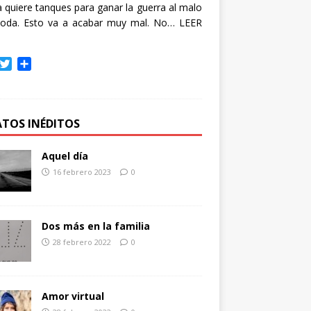
quiere tanques para ganar la guerra al malo
oda. Esto va a acabar muy mal. No…
LEER
T
C
w
o
i
m
t
p
t
a
ATOS INÉDITOS
e
r
r
t
Aquel día
i
16 febrero 2023
0
r
Dos más en la familia
28 febrero 2022
0
Amor virtual