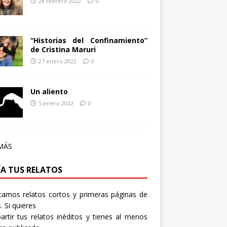
28 febrero 2022
0
“Historias del Confinamiento”
de Cristina Maruri
27 enero 2022
0
Un aliento
5 enero 2022
0
MÁS
ÍA TUS RELATOS
camos relatos cortos y primeras páginas de
. Si quieres
rtir tus relatos inéditos y tienes al menos