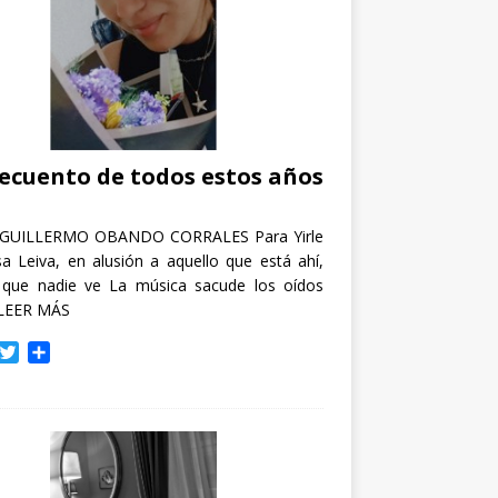
recuento de todos estos años
GUILLERMO OBANDO CORRALES Para Yirle
a Leiva, en alusión a aquello que está ahí,
 que nadie ve La música sacude los oídos
LEER MÁS
T
C
w
o
i
m
t
p
t
a
e
r
r
t