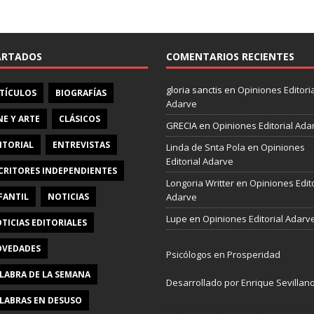
e
b
o
o
ARTADOS
COMENTARIOS RECIENTES
k
gloria sanctis
en
Opiniones Editoria
TÍCULOS
BIOGRAFÍAS
Adarve
NE Y ARTE
CLÁSICOS
GRECIA
en
Opiniones Editorial Ada
ITORIAL
ENTREVISTAS
Linda de Snta Pola
en
Opiniones
Editorial Adarve
CRITORES INDEPENDIENTES
Longoria Writter
en
Opiniones Edito
FANTIL
NOTICIAS
Adarve
Lupe
en
Opiniones Editorial Adarv
TICIAS EDITORIALES
VEDADES
Psicólogos en Prosperidad
LABRA DE LA SEMANA
Desarrollado por Enrique Sevillan
LABRAS EN DESUSO
Pulseras Elegantes para él y para e