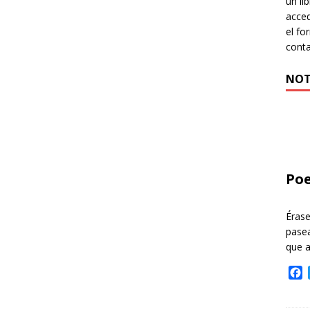
un li
acced
el fo
cont
NOT
Poe
Éras
pasea
que 
F
a
c