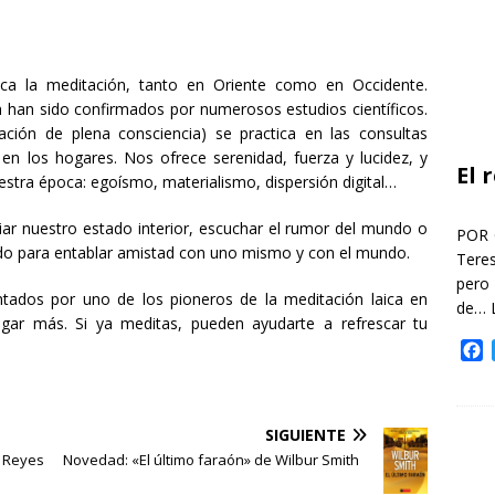
a la meditación, tanto en Oriente como en Occidente.
n han sido confirmados por numerosos estudios científicos.
ación de plena consciencia) se practica en las consultas
en los hogares. Nos ofrece serenidad, fuerza y lucidez, y
El 
estra época: egoísmo, materialismo, dispersión digital…
ciar nuestro estado interior, escuchar el rumor del mundo o
POR 
ado para entablar amistad con uno mismo y con el mundo.
Teres
pero
sentados por uno de los pioneros de la meditación laica en
de…
gar más. Si ya meditas, pueden ayudarte a refrescar tu
F
a
c
e
SIGUIENTE
b
o
 Reyes
Novedad: «El último faraón» de Wilbur Smith
o