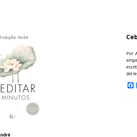
Ceb
Por 
empe
escri
del l
F
a
c
e
b
o
o
k
André