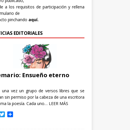
bro publicado,
e a los requisitos de participación y rellena
rmulario de
acto pinchando
aquí.
ICIAS EDITORIALES
mario: Ensueño eterno
e una vez un grupo de versos libres que se
n sin permiso por la cabeza de una escritora
ama la poesía. Cada uno…
LEER MÁS
T
C
w
o
i
m