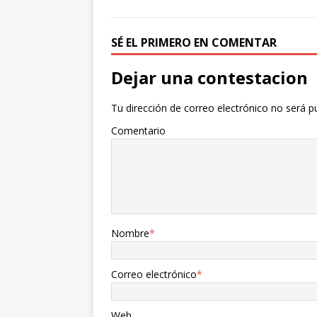
o
e
r
o
r
t
k
i
SÉ EL PRIMERO EN COMENTAR
r
Dejar una contestacion
Tu dirección de correo electrónico no será p
Comentario
Nombre
*
Correo electrónico
*
Web