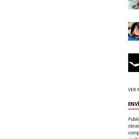
VER 
ENV
Publi
obras
compa