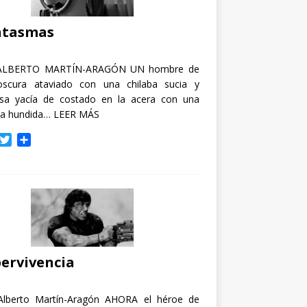
i
r
ntasmas
ALBERTO MARTÍN-ARAGÓN UN hombre de
oscura ataviado con una chilaba sucia y
osa yacía de costado en la acera con una
ja hundida…
LEER MÁS
T
C
w
o
i
m
t
p
t
a
e
r
r
t
i
r
ervivencia
Alberto Martín-Aragón AHORA el héroe de