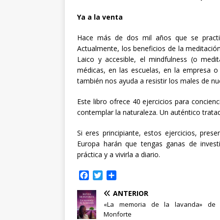
Ya a la venta
Hace más de dos mil años que se practic
Actualmente, los beneficios de la meditació
Laico y accesible, el mindfulness (o medit
médicas, en las escuelas, en la empresa o 
también nos ayuda a resistir los males de nu
Este libro ofrece 40 ejercicios para concien
contemplar la naturaleza. Un auténtico trat
Si eres principiante, estos ejercicios, pre
Europa harán que tengas ganas de investi
práctica y a vivirla a diario.
F
T
C
a
w
o
ANTERIOR
c
i
m
e
t
p
«La memoria de la lavanda» de
b
t
a
Monforte