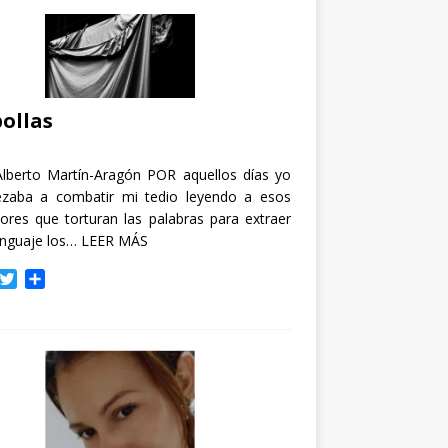
ollas
Alberto Martín-Aragón POR aquellos días yo
zaba a combatir mi tedio leyendo a esos
tores que torturan las palabras para extraer
enguaje los…
LEER MÁS
T
C
w
o
i
m
t
p
t
a
e
r
r
t
i
r