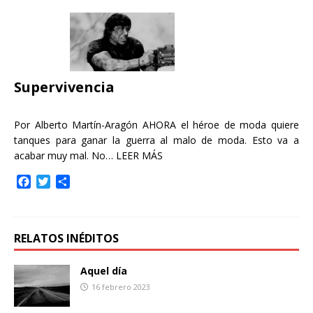
e
t
p
b
t
a
o
e
r
o
r
t
k
i
r
Supervivencia
Por Alberto Martín-Aragón AHORA el héroe de moda quiere
tanques para ganar la guerra al malo de moda. Esto va a
acabar muy mal. No…
LEER MÁS
F
T
C
a
w
o
c
i
m
e
t
p
b
t
a
RELATOS INÉDITOS
o
e
r
o
r
t
Aquel día
k
i
16 febrero 2023
r