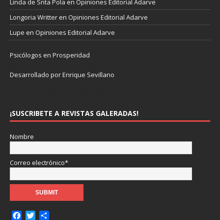
Linda de Snta Pola
en
Opiniones Editorial Adarve
Longoria Writter
en
Opiniones Editorial Adarve
Lupe
en
Opiniones Editorial Adarve
Psicólogos en Prosperidad
Desarrollado por Enrique Sevillano
Pulseras Elegantes para él y para ella.
¡SUSCRIBETE A REVISTAS GALERADAS!
Nombre
Correo electrónico*
F
T
C