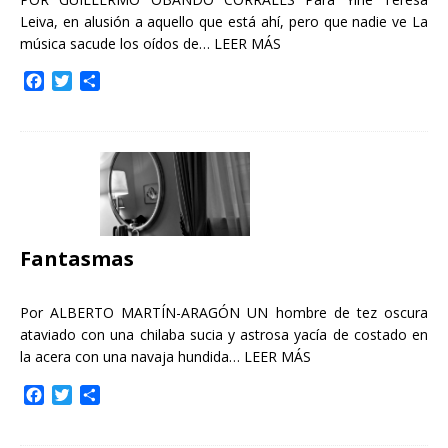
Leiva, en alusión a aquello que está ahí, pero que nadie ve La
música sacude los oídos de…
LEER MÁS
F
T
C
a
w
o
c
i
m
e
t
p
b
t
a
o
e
r
o
r
t
k
i
r
Fantasmas
Por ALBERTO MARTÍN-ARAGÓN UN hombre de tez oscura
ataviado con una chilaba sucia y astrosa yacía de costado en
la acera con una navaja hundida…
LEER MÁS
F
T
C
a
w
o
c
i
m