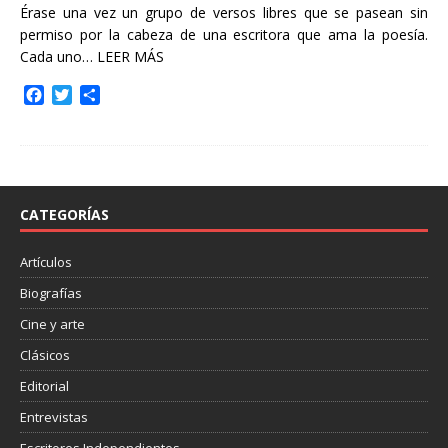
Érase una vez un grupo de versos libres que se pasean sin
permiso por la cabeza de una escritora que ama la poesía.
Cada uno…
LEER MÁS
F
T
C
a
w
o
c
i
m
e
t
p
b
t
a
o
e
r
o
r
t
CATEGORÍAS
k
i
r
Artículos
Biografías
Cine y arte
Clásicos
Editorial
Entrevistas
Escritores Independientes