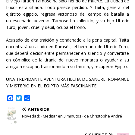
El viejo faraón Tamose ha sido herido de muerte. La ciudad de
Luxor está sitiada. Todo parece perdido. Y Taita, general del
ejército egipcio, regresa victorioso del campo de batalla a
un escenario adverso: Tamose ha fallecido, y su hijo Utteric
Turo, joven, cruel y débil, ocupa el trono.
Acusado de alta traición y condenado a la pena capital, Taita
encontrará un aliado en Ramsés, el hermano de Utteric Turo,
que deberá decidir entre permanecer en silencio y convertirse
en cómplice de la tiranía del nuevo monarca o ayudar a su
amigo a escapar, traicionando a su familia, y recuperar Egipto.
UNA TREPIDANTE AVENTURA HECHA DE SANGRE, ROMANCE
Y MISTERIO EN EL EGIPTO MÁS FASCINANTE
F
T
C
a
w
o
ANTERIOR
c
i
m
e
t
p
Novedad: «Meditar en 3 minutos» de Christophe André
b
t
a
o
e
r
o
r
t
SIGUIENTE