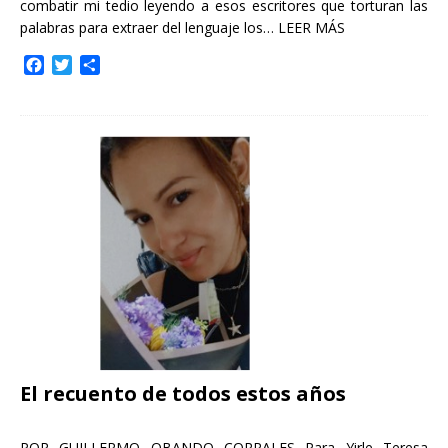
combatir mi tedio leyendo a esos escritores que torturan las
palabras para extraer del lenguaje los…
LEER MÁS
F
T
C
a
w
o
c
i
m
e
t
p
b
t
a
o
e
r
o
r
t
k
i
r
El recuento de todos estos años
POR GUILLERMO OBANDO CORRALES Para Yirle Teresa