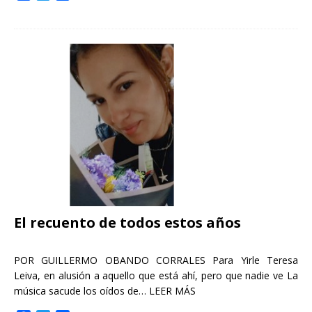
a
w
o
c
i
m
e
t
p
b
t
a
o
e
r
o
r
t
k
i
r
El recuento de todos estos años
POR GUILLERMO OBANDO CORRALES Para Yirle Teresa
Leiva, en alusión a aquello que está ahí, pero que nadie ve La
música sacude los oídos de…
LEER MÁS