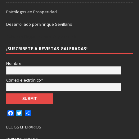
Psicólogos en Prosperidad
Desarrollado por Enrique Sevillano
Pulseras Elegantes para él y para ella.
¡SUSCRIBETE A REVISTAS GALERADAS!
Nombre
Correo electrónico*
F
T
C
a
w
o
c
i
m
BLOGS LITERARIOS
e
t
p
b
t
a