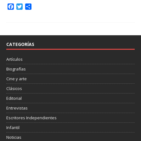
F
T
C
a
w
o
c
i
m
e
t
p
b
t
a
o
e
r
o
r
t
CATEGORÍAS
k
i
r
Artículos
Biografías
Cine y arte
Clásicos
Editorial
Entrevistas
Escritores Independientes
Infantil
Noticias