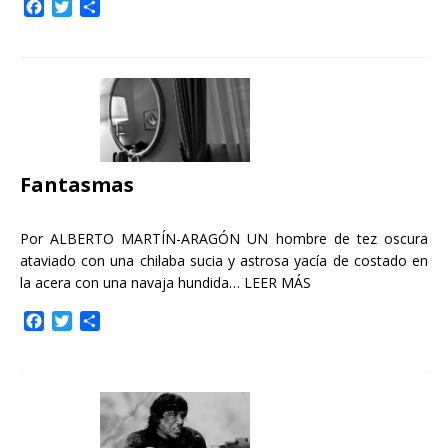
F
T
C
a
w
o
c
i
m
e
t
p
b
t
a
o
e
r
o
r
t
k
i
r
Fantasmas
Por ALBERTO MARTÍN-ARAGÓN UN hombre de tez oscura
ataviado con una chilaba sucia y astrosa yacía de costado en
la acera con una navaja hundida…
LEER MÁS
F
T
C
a
w
o
c
i
m
e
t
p
b
t
a
o
e
r
o
r
t