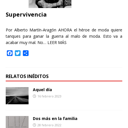
k
i
r
Supervivencia
Por Alberto Martín-Aragón AHORA el héroe de moda quiere
tanques para ganar la guerra al malo de moda. Esto va a
acabar muy mal. No…
LEER MÁS
F
T
C
a
w
o
c
i
m
e
t
p
b
t
a
RELATOS INÉDITOS
o
e
r
o
r
t
Aquel día
k
i
16 febrero 2023
r
Dos más en la familia
28 febrero 2022