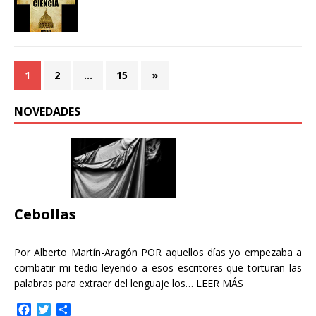
1
2
…
15
»
NOVEDADES
Cebollas
Por Alberto Martín-Aragón POR aquellos días yo empezaba a
combatir mi tedio leyendo a esos escritores que torturan las
palabras para extraer del lenguaje los…
LEER MÁS
F
T
C