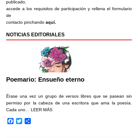
publicado,
accede a los requisitos de participación y rellena el formulario
de
contacto pinchando
aquí.
NOTICIAS EDITORIALES
Poemario: Ensueño eterno
Érase una vez un grupo de versos libres que se pasean sin
permiso por la cabeza de una escritora que ama la poesía.
Cada uno…
LEER MÁS
F
T
C
a
w
o
c
i
m