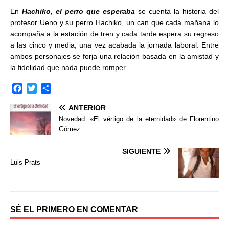
En
Hachiko, el perro que esperaba
se cuenta la historia del
profesor Ueno y su perro Hachiko, un can que cada mañana lo
acompaña a la estación de tren y cada tarde espera su regreso
a las cinco y media, una vez acabada la jornada laboral. Entre
ambos personajes se forja una relación basada en la amistad y
la fidelidad que nada puede romper.
F
T
C
a
w
o
ANTERIOR
c
i
m
e
t
p
Novedad: «El vértigo de la eternidad» de Florentino
b
t
a
Gómez
o
e
r
o
r
t
SIGUIENTE
k
i
Luis Prats
r
SÉ EL PRIMERO EN COMENTAR