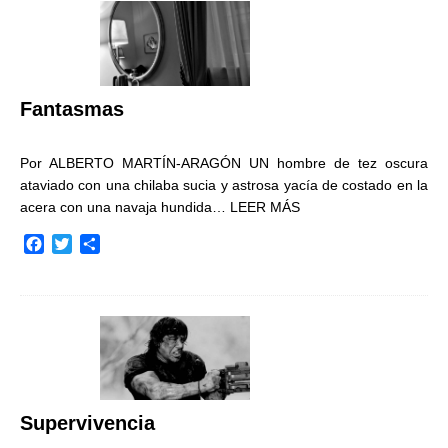
b
t
a
o
e
r
o
r
t
k
i
r
Fantasmas
Por ALBERTO MARTÍN-ARAGÓN UN hombre de tez oscura
ataviado con una chilaba sucia y astrosa yacía de costado en la
acera con una navaja hundida…
LEER MÁS
F
T
C
a
w
o
c
i
m
e
t
p
b
t
a
o
e
r
o
r
t
k
i
r
Supervivencia