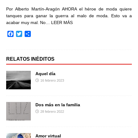
Por Alberto Martín-Aragón AHORA el héroe de moda quiere
tanques para ganar la guerra al malo de moda. Esto va a
acabar muy mal. No…
LEER MÁS
F
T
C
a
w
o
c
i
m
e
t
p
b
t
a
RELATOS INÉDITOS
o
e
r
o
r
t
Aquel día
k
i
16 febrero 2023
r
Dos más en la familia
28 febrero 2022
Amor virtual