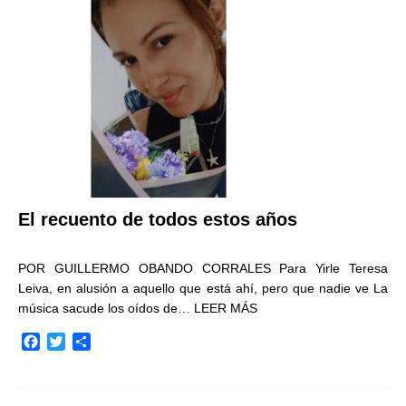
o
e
r
o
r
t
k
i
r
El recuento de todos estos años
POR GUILLERMO OBANDO CORRALES Para Yirle Teresa
Leiva, en alusión a aquello que está ahí, pero que nadie ve La
música sacude los oídos de…
LEER MÁS
F
T
C
a
w
o
c
i
m
e
t
p