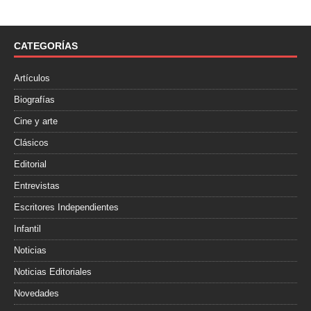
e
t
p
b
t
a
o
e
r
o
r
t
CATEGORÍAS
k
i
r
Artículos
Biografías
Cine y arte
Clásicos
Editorial
Entrevistas
Escritores Independientes
Infantil
Noticias
Noticias Editoriales
Novedades