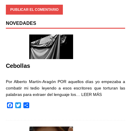
NOVEDADES
Cebollas
Por Alberto Martín-Aragón POR aquellos días yo empezaba a
combatir mi tedio leyendo a esos escritores que torturan las
palabras para extraer del lenguaje los…
LEER MÁS
F
T
C
a
w
o
c
i
m
e
t
p
b
t
a