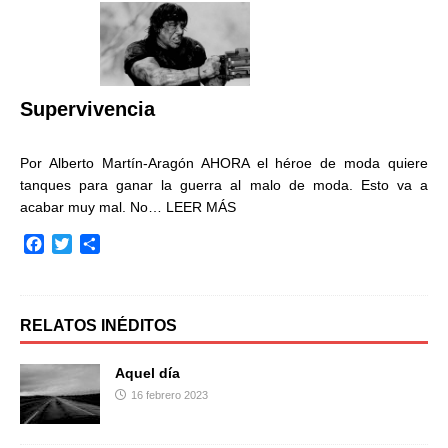
b
t
a
o
e
r
o
r
t
k
i
r
Supervivencia
Por Alberto Martín-Aragón AHORA el héroe de moda quiere
tanques para ganar la guerra al malo de moda. Esto va a
acabar muy mal. No…
LEER MÁS
F
T
C
a
w
o
c
i
m
e
t
p
b
t
a
RELATOS INÉDITOS
o
e
r
o
r
t
Aquel día
k
i
16 febrero 2023
r