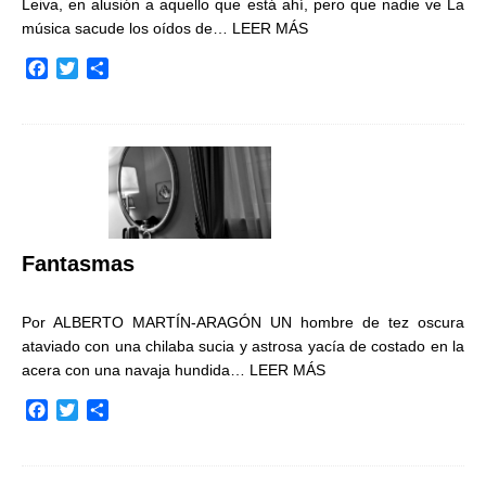
Leiva, en alusión a aquello que está ahí, pero que nadie ve La
música sacude los oídos de…
LEER MÁS
F
T
C
a
w
o
c
i
m
e
t
p
b
t
a
o
e
r
o
r
t
k
i
r
Fantasmas
Por ALBERTO MARTÍN-ARAGÓN UN hombre de tez oscura
ataviado con una chilaba sucia y astrosa yacía de costado en la
acera con una navaja hundida…
LEER MÁS
F
T
C
a
w
o
c
i
m
e
t
p