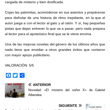
cargada de misterio y bien dosificada.
Cojan las palomitas, acomódense en sus asientos y prepárense
para disfrutar de una historia de ritmo trepidante, en la que el
autor juega a con el lector al gato y al ratón. Y sí, hay pequeñas
pistas que dejan entrever lo que va a pasar, pero nada prepara
al lector para el apoteósico final que se le viene encima.
Una de las mejoras novelas del género de los últimos años que
nada tiene que envidiar a otros grandes éxitos que contaron
con mayor apoyo publicitario.
VALORACIÓN: 5/5
F
T
C
a
w
o
ANTERIOR
c
i
m
e
t
p
Novedad: «El misterio del señor X» de Gabriel
b
t
a
Albendea
o
e
r
o
r
t
SIGUIENTE
k
i