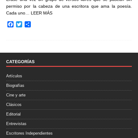
permiso por la cabeza de una escritora que ama la poesía.
Cada uno…
LEER MÁS
F
T
C
a
w
o
c
i
m
e
t
p
b
t
a
o
e
r
o
r
t
CATEGORÍAS
k
i
r
Artículos
Biografías
Cine y arte
Clásicos
Editorial
Entrevistas
Escritores Independientes