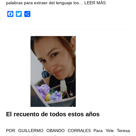
palabras para extraer del lenguaje los…
LEER MÁS
F
T
C
a
w
o
c
i
m
e
t
p
b
t
a
o
e
r
o
r
t
k
i
r
El recuento de todos estos años
POR GUILLERMO OBANDO CORRALES Para Yirle Teresa