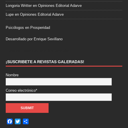
Longoria Writter
en
Opiniones Editorial Adarve
Lupe
en
Opiniones Editorial Adarve
Psicólogos en Prosperidad
Desarrollado por Enrique Sevillano
Pulseras Elegantes para él y para ella.
¡SUSCRIBETE A REVISTAS GALERADAS!
Nombre
Correo electrónico*
F
T
C
a
w
o