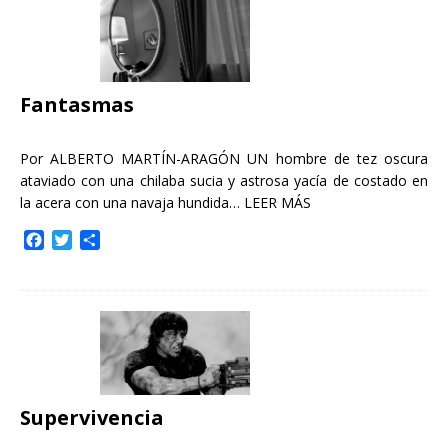
b
t
a
o
e
r
o
r
t
k
i
r
Fantasmas
Por ALBERTO MARTÍN-ARAGÓN UN hombre de tez oscura
ataviado con una chilaba sucia y astrosa yacía de costado en
la acera con una navaja hundida…
LEER MÁS
F
T
C
a
w
o
c
i
m
e
t
p
b
t
a
o
e
r
o
r
t
k
i
r
Supervivencia