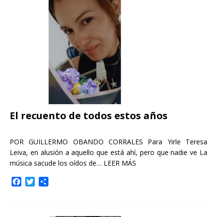
o
e
r
o
r
t
k
i
r
El recuento de todos estos años
POR GUILLERMO OBANDO CORRALES Para Yirle Teresa
Leiva, en alusión a aquello que está ahí, pero que nadie ve La
música sacude los oídos de…
LEER MÁS
F
T
C
a
w
o
c
i
m
e
t
p