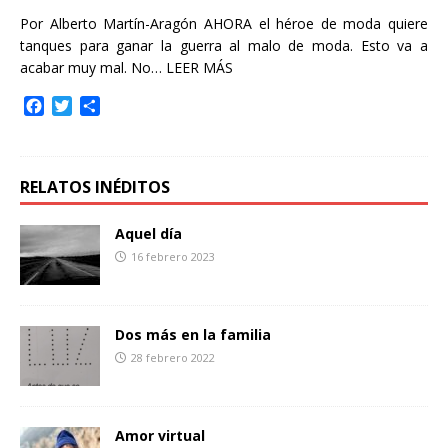
Por Alberto Martín-Aragón AHORA el héroe de moda quiere
tanques para ganar la guerra al malo de moda. Esto va a
acabar muy mal. No…
LEER MÁS
F
T
C
a
w
o
c
i
m
e
t
p
b
t
a
RELATOS INÉDITOS
o
e
r
o
r
t
Aquel día
k
i
16 febrero 2023
r
Dos más en la familia
28 febrero 2022
Amor virtual