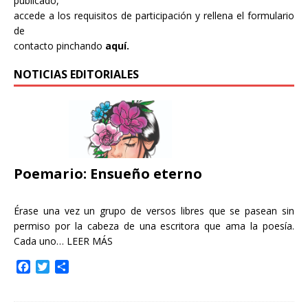
publicado,
accede a los requisitos de participación y rellena el formulario
de
contacto pinchando
aquí.
NOTICIAS EDITORIALES
Poemario: Ensueño eterno
Érase una vez un grupo de versos libres que se pasean sin
permiso por la cabeza de una escritora que ama la poesía.
Cada uno…
LEER MÁS
F
T
C
a
w
o
c
i
m