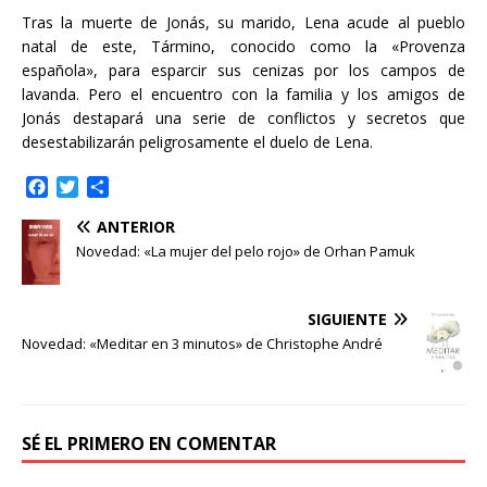
Tras la muerte de Jonás, su marido, Lena acude al pueblo
natal de este, Tármino, conocido como la «Provenza
española», para esparcir sus cenizas por los campos de
lavanda. Pero el encuentro con la familia y los amigos de
Jonás destapará una serie de conflictos y secretos que
desestabilizarán peligrosamente el duelo de Lena.
F
T
C
a
w
o
ANTERIOR
c
i
m
e
t
p
Novedad: «La mujer del pelo rojo» de Orhan Pamuk
b
t
a
o
e
r
o
r
t
SIGUIENTE
k
i
Novedad: «Meditar en 3 minutos» de Christophe André
r
SÉ EL PRIMERO EN COMENTAR