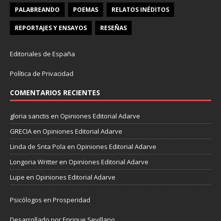
PALABREANDO
POEMAS
RELATOS INÉDITOS
REPORTAJES Y ENSAYOS
RESEÑAS
Editoriales de España
Política de Privacidad
COMENTARIOS RECIENTES
gloria sanctis
en
Opiniones Editorial Adarve
GRECIA
en
Opiniones Editorial Adarve
Linda de Snta Pola
en
Opiniones Editorial Adarve
Longoria Writter
en
Opiniones Editorial Adarve
Lupe
en
Opiniones Editorial Adarve
Psicólogos en Prosperidad
Desarrollado por Enrique Sevillano