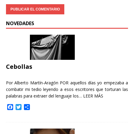
NOVEDADES
Cebollas
Por Alberto Martín-Aragón POR aquellos días yo empezaba a
combatir mi tedio leyendo a esos escritores que torturan las
palabras para extraer del lenguaje los…
LEER MÁS
F
T
C
a
w
o
c
i
m
e
t
p
b
t
a