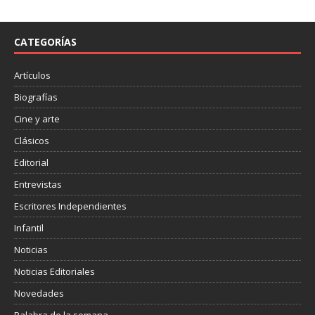
e
t
p
b
t
a
o
e
r
o
r
t
CATEGORÍAS
k
i
r
Artículos
Biografías
Cine y arte
Clásicos
Editorial
Entrevistas
Escritores Independientes
Infantil
Noticias
Noticias Editoriales
Novedades