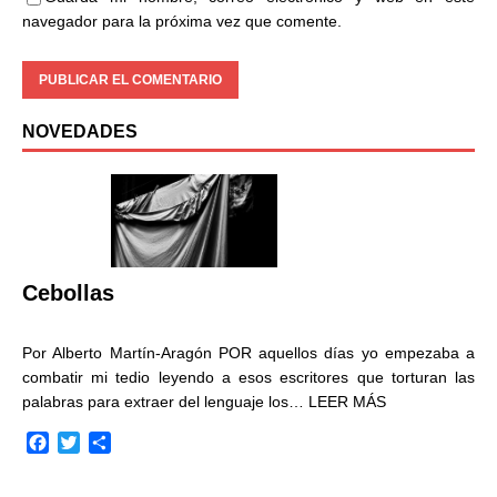
navegador para la próxima vez que comente.
NOVEDADES
Cebollas
Por Alberto Martín-Aragón POR aquellos días yo empezaba a
combatir mi tedio leyendo a esos escritores que torturan las
palabras para extraer del lenguaje los…
LEER MÁS
F
T
C
a
w
o
c
i
m