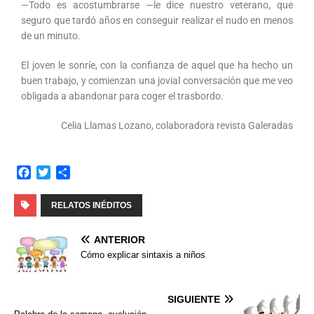
—Todo es acostumbrarse —le dice nuestro veterano, que
seguro que tardó años en conseguir realizar el nudo en menos
de un minuto.
El joven le sonríe, con la confianza de aquel que ha hecho un
buen trabajo, y comienzan una jovial conversación que me veo
obligada a abandonar para coger el trasbordo.
Celia Llamas Lozano, colaboradora revista Galeradas
F
T
C
a
w
o
c
i
m
RELATOS INÉDITOS
e
t
p
b
t
a
ANTERIOR
o
e
r
Cómo explicar sintaxis a niños
o
r
t
k
i
r
SIGUIENTE