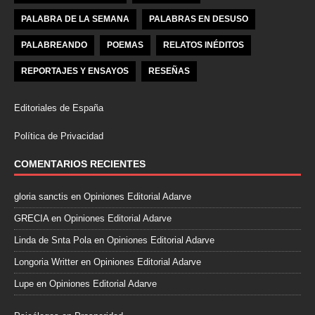
PALABRA DE LA SEMANA
PALABRAS EN DESUSO
PALABREANDO
POEMAS
RELATOS INÉDITOS
REPORTAJES Y ENSAYOS
RESEÑAS
Editoriales de España
Política de Privacidad
COMENTARIOS RECIENTES
gloria sanctis
en
Opiniones Editorial Adarve
GRECIA
en
Opiniones Editorial Adarve
Linda de Snta Pola
en
Opiniones Editorial Adarve
Longoria Writter
en
Opiniones Editorial Adarve
Lupe
en
Opiniones Editorial Adarve