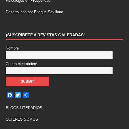
Psicólogos en Prosperidad
Desarrollado por Enrique Sevillano
Pulseras Elegantes para él y para ella.
¡SUSCRIBETE A REVISTAS GALERADAS!
Nombre
Correo electrónico*
F
T
C
a
w
o
c
i
m
BLOGS LITERARIOS
e
t
p
b
t
a
QUIENES SOMOS
o
e
r