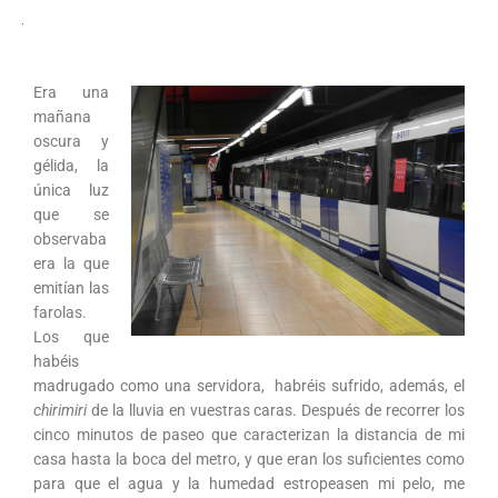
Era una
mañana
oscura y
gélida, la
única luz
que se
observaba
era la que
emitían las
farolas.
Los que
habéis
madrugado como una servidora, habréis sufrido, además, el
chirimiri
de la lluvia en vuestras caras. Después de recorrer los
cinco minutos de paseo que caracterizan la distancia de mi
casa hasta la boca del metro, y que eran los suficientes como
para que el agua y la humedad estropeasen mi pelo, me