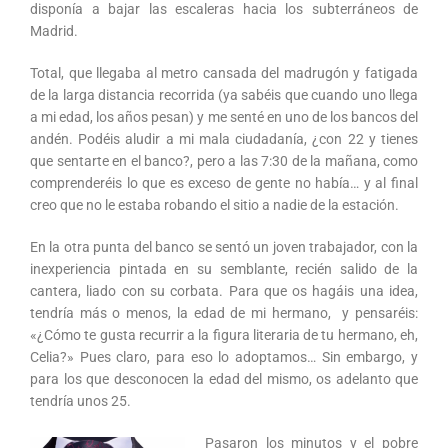
disponía a bajar las escaleras hacia los subterráneos de
Madrid.
Total, que llegaba al metro cansada del madrugón y fatigada
de la larga distancia recorrida (ya sabéis que cuando uno llega
a mi edad, los años pesan) y me senté en uno de los bancos del
andén. Podéis aludir a mi mala ciudadanía, ¿con 22 y tienes
que sentarte en el banco?, pero a las 7:30 de la mañana, como
comprenderéis lo que es exceso de gente no había… y al final
creo que no le estaba robando el sitio a nadie de la estación.
En la otra punta del banco se sentó un joven trabajador, con la
inexperiencia pintada en su semblante, recién salido de la
cantera, liado con su corbata. Para que os hagáis una idea,
tendría más o menos, la edad de mi hermano, y pensaréis:
«¿Cómo te gusta recurrir a la figura literaria de tu hermano, eh,
Celia?» Pues claro, para eso lo adoptamos… Sin embargo, y
para los que desconocen la edad del mismo, os adelanto que
tendría unos 25.
Pasaron los minutos y el pobre