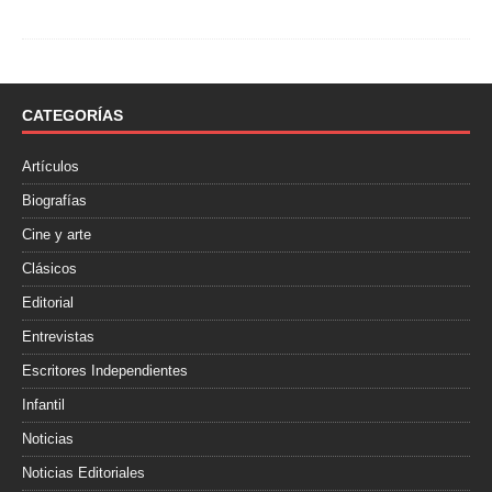
a
w
o
c
i
m
e
t
p
b
t
a
o
e
r
o
r
t
CATEGORÍAS
k
i
r
Artículos
Biografías
Cine y arte
Clásicos
Editorial
Entrevistas
Escritores Independientes
Infantil
Noticias
Noticias Editoriales