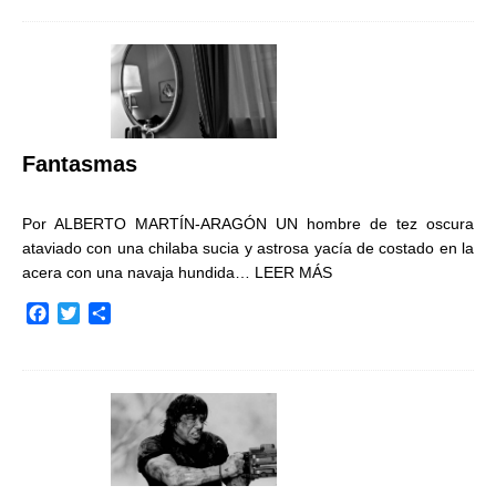
c
i
m
e
t
p
b
t
a
o
e
r
o
r
t
k
i
r
Fantasmas
Por ALBERTO MARTÍN-ARAGÓN UN hombre de tez oscura
ataviado con una chilaba sucia y astrosa yacía de costado en la
acera con una navaja hundida…
LEER MÁS
F
T
C
a
w
o
c
i
m
e
t
p
b
t
a
o
e
r
o
r
t
k
i
r