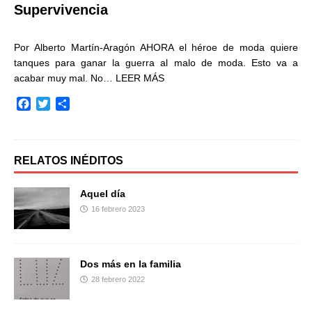
Supervivencia
Por Alberto Martín-Aragón AHORA el héroe de moda quiere
tanques para ganar la guerra al malo de moda. Esto va a
acabar muy mal. No…
LEER MÁS
F
T
C
a
w
o
c
i
m
e
t
p
b
t
a
RELATOS INÉDITOS
o
e
r
o
r
t
Aquel día
k
i
16 febrero 2023
r
Dos más en la familia
28 febrero 2022