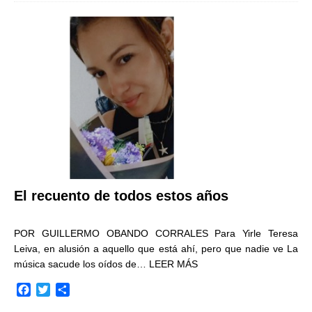
e
t
p
b
t
a
o
e
r
o
r
t
k
i
r
El recuento de todos estos años
POR GUILLERMO OBANDO CORRALES Para Yirle Teresa
Leiva, en alusión a aquello que está ahí, pero que nadie ve La
música sacude los oídos de…
LEER MÁS
F
T
C
a
w
o