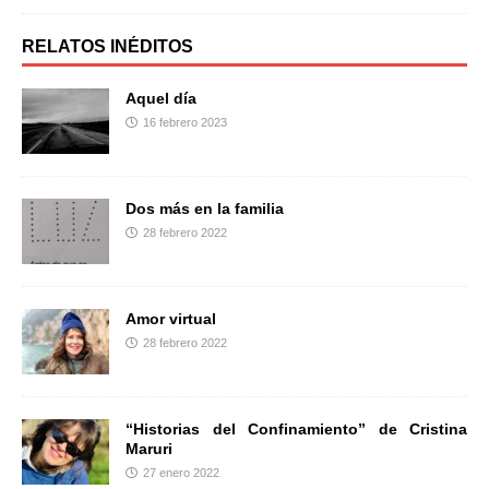
c
i
m
e
t
p
b
t
a
RELATOS INÉDITOS
o
e
r
o
r
t
Aquel día
k
i
16 febrero 2023
r
Dos más en la familia
28 febrero 2022
Amor virtual
28 febrero 2022
“Historias del Confinamiento” de Cristina
Maruri
27 enero 2022