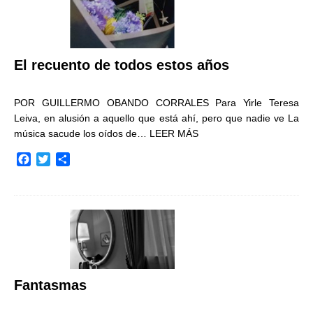
El recuento de todos estos años
POR GUILLERMO OBANDO CORRALES Para Yirle Teresa
Leiva, en alusión a aquello que está ahí, pero que nadie ve La
música sacude los oídos de…
LEER MÁS
F
T
C
a
w
o
c
i
m
e
t
p
b
t
a
o
e
r
o
r
t
k
i
r
Fantasmas