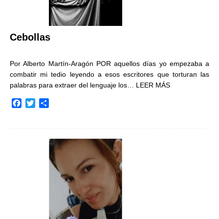
Cebollas
Por Alberto Martín-Aragón POR aquellos días yo empezaba a
combatir mi tedio leyendo a esos escritores que torturan las
palabras para extraer del lenguaje los…
LEER MÁS
F
T
C
a
w
o
c
i
m
e
t
p
b
t
a
o
e
r
o
r
t
k
i
r