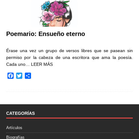
Poemario: Ensueño eterno
Érase una vez un grupo de versos libres que se pasean sin
permiso por la cabeza de una escritora que ama la poesía.
Cada uno…
LEER MÁS
F
T
C
a
w
o
c
i
m
e
t
p
b
t
a
o
e
r
o
r
t
CATEGORÍAS
k
i
r
Artículos
Biografías