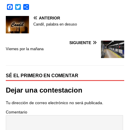
F
T
C
a
w
o
ANTERIOR
c
i
m
e
t
p
Candil, palabra en desuso
b
t
a
o
e
r
o
r
t
SIGUIENTE
k
i
Viernes por la mañana
r
SÉ EL PRIMERO EN COMENTAR
Dejar una contestacion
Tu dirección de correo electrónico no será publicada.
Comentario