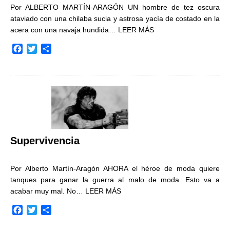
Por ALBERTO MARTÍN-ARAGÓN UN hombre de tez oscura
ataviado con una chilaba sucia y astrosa yacía de costado en la
acera con una navaja hundida…
LEER MÁS
F
T
C
a
w
o
c
i
m
e
t
p
b
t
a
o
e
r
o
r
t
k
i
r
Supervivencia
Por Alberto Martín-Aragón AHORA el héroe de moda quiere
tanques para ganar la guerra al malo de moda. Esto va a
acabar muy mal. No…
LEER MÁS
F
T
C
a
w
o