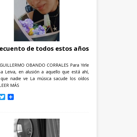
recuento de todos estos años
GUILLERMO OBANDO CORRALES Para Yirle
a Leiva, en alusión a aquello que está ahí,
 que nadie ve La música sacude los oídos
LEER MÁS
T
C
w
o
i
m
t
p
t
a
e
r
r
t