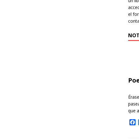
un li
acced
el fo
cont
NOT
Poe
Éras
pasea
que 
F
a
c