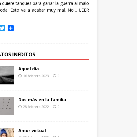
quiere tanques para ganar la guerra al malo
oda. Esto va a acabar muy mal. No…
LEER
T
C
w
o
i
m
t
p
t
a
ATOS INÉDITOS
e
r
r
t
Aquel día
i
16 febrero 2023
0
r
Dos más en la familia
28 febrero 2022
0
Amor virtual