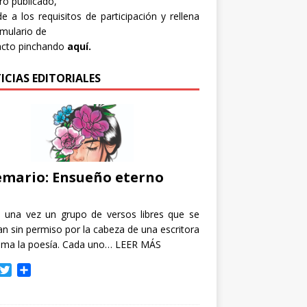
bro publicado,
e a los requisitos de participación y rellena
rmulario de
acto pinchando
aquí.
ICIAS EDITORIALES
mario: Ensueño eterno
e una vez un grupo de versos libres que se
n sin permiso por la cabeza de una escritora
ama la poesía. Cada uno…
LEER MÁS
T
C
w
o
i
m