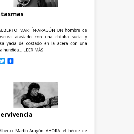
i
r
ntasmas
ALBERTO MARTÍN-ARAGÓN UN hombre de
oscura ataviado con una chilaba sucia y
osa yacía de costado en la acera con una
ja hundida…
LEER MÁS
T
C
w
o
i
m
t
p
t
a
e
r
r
t
i
r
ervivencia
Alberto Martín-Aragón AHORA el héroe de