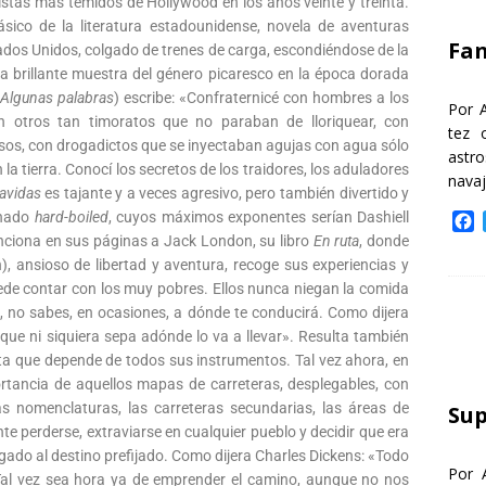
ulistas más temidos de Hollywood en los años veinte y treinta.
k
ásico de la literatura estadounidense, novela de aventuras
Fa
tados Unidos, colgado de trenes de carga, escondiéndose de la
a brillante muestra del género picaresco en la época dorada
Algunas palabras
) escribe: «Confraternicé con hombres a los
Por 
 otros tan timoratos que no paraban de lloriquear, con
tez 
osos, con drogadictos que se inyectaban agujas con agua sólo
astr
n la tierra. Conocí los secretos de los traidores, los aduladores
nava
avidas
es tajante y a veces agresivo, pero también divertido y
inado
hard-boiled
, cuyos máximos exponentes serían Dashiell
F
a
ciona en sus páginas a Jack London, su libro
En ruta
, donde
c
 ansioso de libertad y aventura, recoge sus experiencias y
e
uede contar con los muy pobres. Ellos nunca niegan la comida
b
a, no sabes, en ocasiones, a dónde te conducirá. Como dijera
o
que ni siquiera sepa adónde lo va a llevar». Resulta también
o
 que depende de todos sus instrumentos. Tal vez ahora, en
k
tancia de aquellos mapas de carreteras, desplegables, con
las nomenclaturas, las carreteras secundarias, las áreas de
Sup
te perderse, extraviarse en cualquier pueblo y decidir que era
ado al destino prefijado. Como dijera Charles Dickens: «Todo
Por 
 Tal vez sea hora ya de emprender el camino, aunque no nos