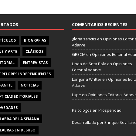
e
b
o
o
ARTADOS
COMENTARIOS RECIENTES
k
gloria sanctis
en
Opiniones Editoria
TÍCULOS
BIOGRAFÍAS
Adarve
NE Y ARTE
CLÁSICOS
GRECIA
en
Opiniones Editorial Ada
ITORIAL
ENTREVISTAS
Linda de Snta Pola
en
Opiniones
Editorial Adarve
CRITORES INDEPENDIENTES
Longoria Writter
en
Opiniones Edito
FANTIL
NOTICIAS
Adarve
Lupe
en
Opiniones Editorial Adarv
TICIAS EDITORIALES
VEDADES
Psicólogos en Prosperidad
LABRA DE LA SEMANA
Desarrollado por Enrique Sevillan
LABRAS EN DESUSO
Pulseras Elegantes para él y para e