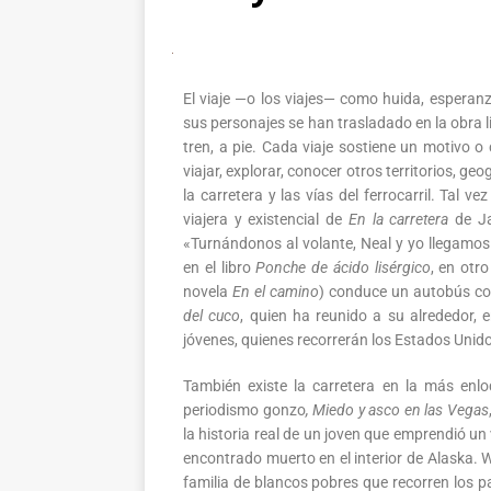
El viaje —o los viajes— como huida, esperan
sus personajes se han trasladado en la obra li
tren, a pie. Cada viaje sostiene un motivo 
viajar, explorar, conocer otros territorios, 
la carretera y las vías del ferrocarril. Tal 
viajera y existencial de
En la carretera
de Ja
«Turnándonos al volante, Neal y yo llegamos
en el libro
Ponche de ácido lisérgico
, en otr
novela
En el camino
) conduce un autobús c
del cuco
, quien ha reunido a su alrededor,
jóvenes, quienes recorrerán los Estados Unido
También existe la carretera en la más enl
periodismo gonzo
, Miedo y asco en las Vegas
la historia real de un joven que emprendió un 
encontrado muerto en el interior de Alaska. W
familia de blancos pobres que recorren los p