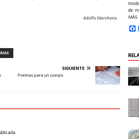
moda 
de m
MÁS
Adolfo Marchena
F
a
c
e
b
ARIAS
REL
o
o
SIGUIENTE
k
n
Poemas para un cuerpo
ublicada.