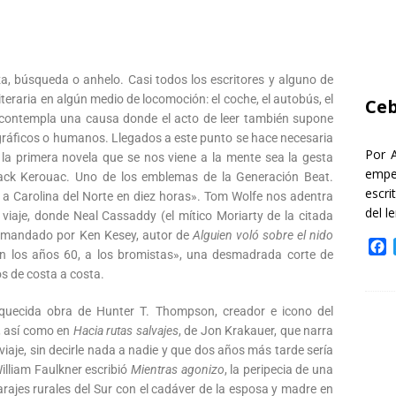
za, búsqueda o anhelo. Casi todos los escritores y alguno de
teraria en algún medio de locomoción: el coche, el autobús, el
Ceb
o contempla una causa donde el acto de leer también supone
geográficos o humanos. Llegados a este punto se hace necesaria
Por 
vez la primera novela que se nos viene a la mente sea la gesta
empe
ck Kerouac. Uno de los emblemas de la Generación Beat.
escri
 a Carolina del Norte en diez horas». Tom Wolfe nos adentra
del l
o viaje, donde Neal Cassaddy (el mítico Moriarty de la citada
omandado por Ken Kesey, autor de
Alguien voló sobre el nido
F
 en los años 60, a los bromistas», una desmadrada corte de
a
s de costa a costa.
c
e
oquecida obra de Hunter T. Thompson, creador e icono del
b
, así como en
Hacia rutas salvajes
, de Jon Krakauer, que narra
o
o
viaje, sin decirle nada a nadie y que dos años más tarde sería
k
illiam Faulkner escribió
Mientras agonizo
, la peripecia de una
arajes rurales del Sur con el cadáver de la esposa y madre en