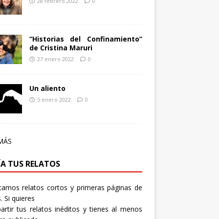
28 febrero 2022
0
“Historias del Confinamiento”
de Cristina Maruri
27 enero 2022
0
Un aliento
5 enero 2022
0
MÁS
ÍA TUS RELATOS
camos relatos cortos y primeras páginas de
. Si quieres
rtir tus relatos inéditos y tienes al menos