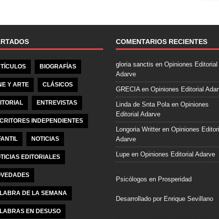
e
b
o
o
ARTADOS
COMENTARIOS RECIENTES
k
gloria sanctis
en
Opiniones Editorial
TÍCULOS
BIOGRAFÍAS
Adarve
NE Y ARTE
CLÁSICOS
GRECIA
en
Opiniones Editorial Ada
ITORIAL
ENTREVISTAS
Linda de Snta Pola
en
Opiniones
Editorial Adarve
CRITORES INDEPENDIENTES
Longoria Writter
en
Opiniones Editori
FANTIL
NOTICIAS
Adarve
Lupe
en
Opiniones Editorial Adarve
TICIAS EDITORIALES
VEDADES
Psicólogos en Prosperidad
LABRA DE LA SEMANA
Desarrollado por Enrique Sevillano
LABRAS EN DESUSO
Pulseras Elegantes para él y para el