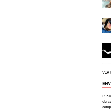
VER
ENV
Publi
obras
compa