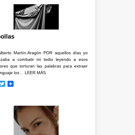
ollas
Alberto Martín-Aragón POR aquellos días yo
zaba a combatir mi tedio leyendo a esos
tores que torturan las palabras para extraer
enguaje los…
LEER MÁS
T
C
w
o
i
m
t
p
t
a
e
r
r
t
i
r