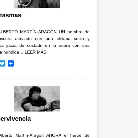
i
r
tasmas
ALBERTO MARTÍN-ARAGÓN UN hombre de
oscura ataviado con una chilaba sucia y
osa yacía de costado en la acera con una
ja hundida…
LEER MÁS
T
C
w
o
i
m
t
p
t
a
e
r
r
t
i
r
ervivencia
Alberto Martín-Aragón AHORA el héroe de