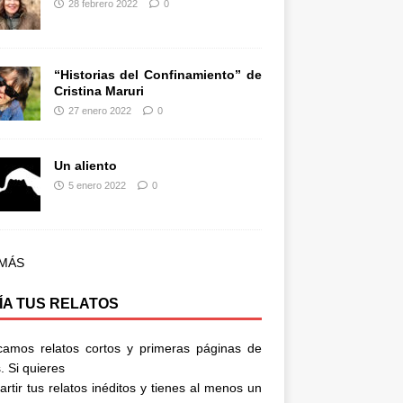
28 febrero 2022
0
“Historias del Confinamiento” de
Cristina Maruri
27 enero 2022
0
Un aliento
5 enero 2022
0
 MÁS
ÍA TUS RELATOS
camos relatos cortos y primeras páginas de
. Si quieres
rtir tus relatos inéditos y tienes al menos un