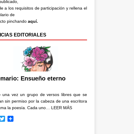
 publicado,
e a los requisitos de participación y rellena el
lario de
acto pinchando
aquí.
ICIAS EDITORIALES
mario: Ensueño eterno
e una vez un grupo de versos libres que se
n sin permiso por la cabeza de una escritora
ama la poesía. Cada uno…
LEER MÁS
T
C
w
o
i
m