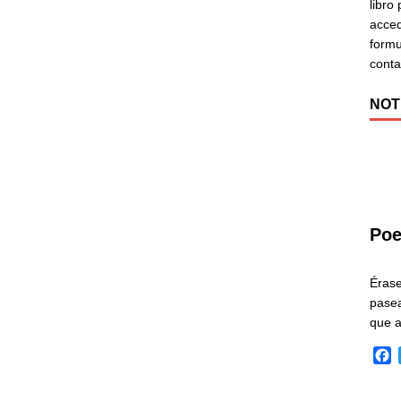
libro
acced
formu
cont
NOT
Poe
Éras
pasea
que 
F
a
c