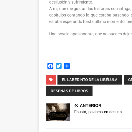
desilusión y sufrimiento.
A mí, que me gustan las historias con intriga,
capítulos contando lo que estaba pasando, si
estaba esperando hasta último momento, tenién
Una novela apasionante, que no pueden dejar 
F
T
C
a
w
o
c
i
m
EL LABERINTO DE LA LIBÉLULA
G
e
t
p
b
t
a
RESEÑAS DE LIBROS
o
e
r
o
r
t
ANTERIOR
k
i
Fausto, palabras en desuso
r