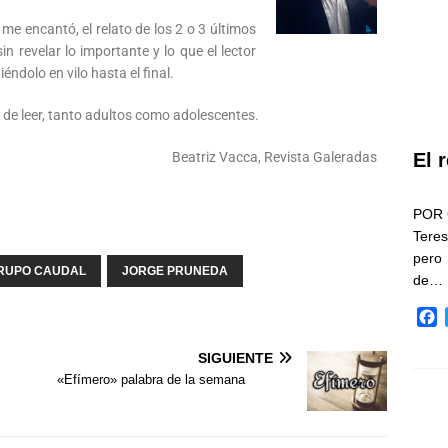
 me encantó, el relato de los 2 o 3 últimos
n revelar lo importante y lo que el lector
dolo en vilo hasta el final.
de leer, tanto adultos como adolescentes.
Beatriz Vacca, Revista Galeradas
El 
POR 
Teres
pero
RUPO CAUDAL
JORGE PRUNEDA
de…
F
a
c
SIGUIENTE
e
«Efímero» palabra de la semana
b
o
o