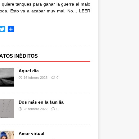
quiere tanques para ganar la guerra al malo
oda. Esto va a acabar muy mal. No…
LEER
T
C
w
o
i
m
t
p
t
a
ATOS INÉDITOS
e
r
r
t
Aquel día
i
16 febrero 2023
0
r
Dos más en la familia
28 febrero 2022
0
Amor virtual