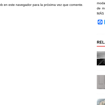
moda 
eb en este navegador para la próxima vez que comente.
de m
MÁS
F
a
c
e
b
REL
o
o
k