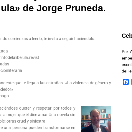
elula» de Jorge Pruneda.
Ceb
ando comienzas a leerlo, te invita a seguir haciéndolo.
Por 
empe
escri
del l
F
ndente que te llega a las entrañas. «La violencia de género y
a
rededor»
c
ómago.
e
b
ciéndose querer y respetar por todos y
o
 la mujer que él dice amar.
Una novela sin
o
le; otras cruel y siniestra.
k
 de una persona pueden transformarse en