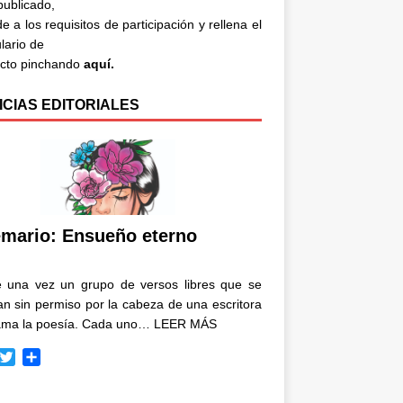
 publicado,
e a los requisitos de participación y rellena el
lario de
acto pinchando
aquí.
ICIAS EDITORIALES
mario: Ensueño eterno
e una vez un grupo de versos libres que se
n sin permiso por la cabeza de una escritora
ama la poesía. Cada uno…
LEER MÁS
T
C
w
o
i
m