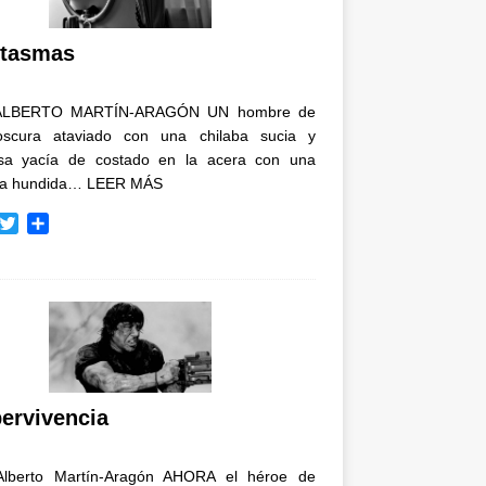
i
r
tasmas
ALBERTO MARTÍN-ARAGÓN UN hombre de
oscura ataviado con una chilaba sucia y
osa yacía de costado en la acera con una
ja hundida…
LEER MÁS
T
C
w
o
i
m
t
p
t
a
e
r
r
t
i
r
ervivencia
Alberto Martín-Aragón AHORA el héroe de