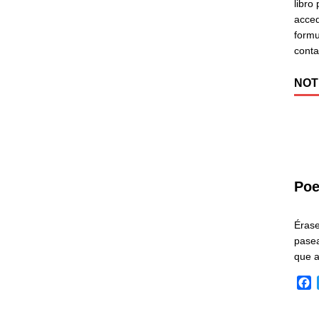
libro
acced
formu
cont
NOT
Poe
Éras
pasea
que 
F
a
c