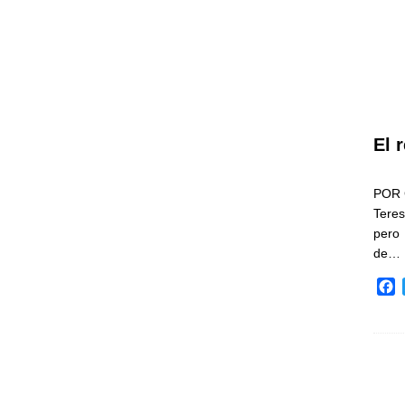
El 
POR 
Teres
pero
de…
F
a
c
e
b
o
o