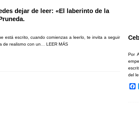
des dejar de leer: «El laberinto de la
 Pruneda.
Ceb
e está escrito, cuando comienzas a leerlo, te invita a seguir
ena de realismo con un…
LEER MÁS
Por 
empe
escri
del l
F
a
c
e
b
o
o
k