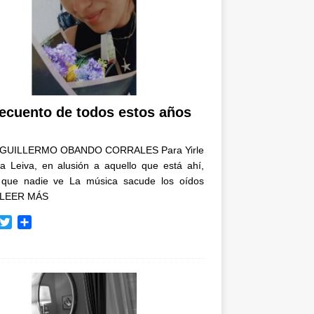
recuento de todos estos años
GUILLERMO OBANDO CORRALES Para Yirle
a Leiva, en alusión a aquello que está ahí,
 que nadie ve La música sacude los oídos
LEER MÁS
T
C
w
o
i
m
t
p
t
a
e
r
r
t