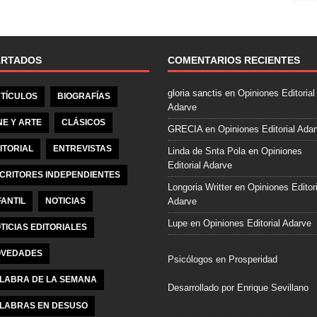
e
b
o
o
ARTADOS
COMENTARIOS RECIENTES
k
gloria sanctis
en
Opiniones Editorial
TÍCULOS
BIOGRAFÍAS
Adarve
NE Y ARTE
CLÁSICOS
GRECIA
en
Opiniones Editorial Ada
ITORIAL
ENTREVISTAS
Linda de Snta Pola
en
Opiniones
Editorial Adarve
CRITORES INDEPENDIENTES
Longoria Writter
en
Opiniones Editori
FANTIL
NOTICIAS
Adarve
Lupe
en
Opiniones Editorial Adarve
TICIAS EDITORIALES
VEDADES
Psicólogos en Prosperidad
LABRA DE LA SEMANA
Desarrollado por Enrique Sevillano
LABRAS EN DESUSO
Pulseras Elegantes para él y para el