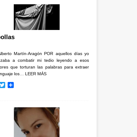
ollas
Alberto Martín-Aragón POR aquellos días yo
zaba a combatir mi tedio leyendo a esos
tores que torturan las palabras para extraer
enguaje los…
LEER MÁS
T
C
w
o
i
m
t
p
t
a
e
r
r
t
i
r