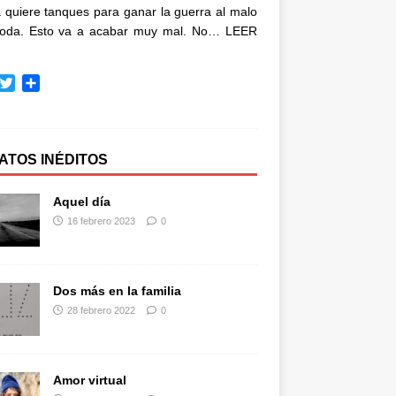
quiere tanques para ganar la guerra al malo
oda. Esto va a acabar muy mal. No…
LEER
T
C
w
o
i
m
t
p
t
a
ATOS INÉDITOS
e
r
r
t
Aquel día
i
16 febrero 2023
0
r
Dos más en la familia
28 febrero 2022
0
Amor virtual