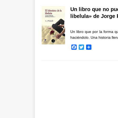
Un libro que no pue
libelula» de Jorge
Un libro que por la forma qu
haciéndolo. Una historia ll
F
T
C
a
w
o
c
i
m
e
t
p
b
t
a
o
e
r
o
r
t
k
i
r