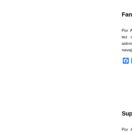
k
Fan
Por 
tez 
astr
nava
F
a
c
e
b
o
o
k
Sup
Por 