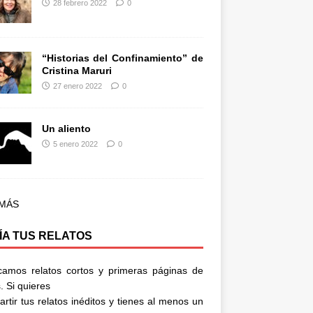
28 febrero 2022
0
“Historias del Confinamiento” de
Cristina Maruri
27 enero 2022
0
Un aliento
5 enero 2022
0
 MÁS
ÍA TUS RELATOS
camos relatos cortos y primeras páginas de
. Si quieres
rtir tus relatos inéditos y tienes al menos un