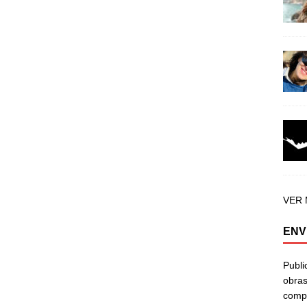
VER
ENV
Publi
obras
compa