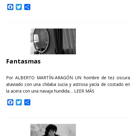
F
T
C
a
w
o
c
i
m
e
t
p
b
t
a
o
e
r
o
r
t
k
i
r
Fantasmas
Por ALBERTO MARTÍN-ARAGÓN UN hombre de tez oscura
ataviado con una chilaba sucia y astrosa yacía de costado en
la acera con una navaja hundida…
LEER MÁS
F
T
C
a
w
o
c
i
m
e
t
p
b
t
a
o
e
r