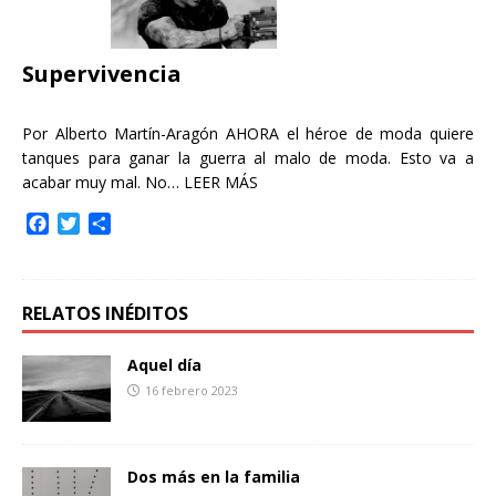
o
r
t
k
i
r
Supervivencia
Por Alberto Martín-Aragón AHORA el héroe de moda quiere
tanques para ganar la guerra al malo de moda. Esto va a
acabar muy mal. No…
LEER MÁS
F
T
C
a
w
o
c
i
m
e
t
p
b
t
a
RELATOS INÉDITOS
o
e
r
o
r
t
Aquel día
k
i
16 febrero 2023
r
Dos más en la familia