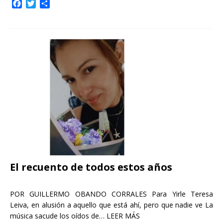
F
T
C
a
w
o
c
i
m
e
t
p
b
t
a
o
e
r
o
r
t
k
i
r
El recuento de todos estos años
POR GUILLERMO OBANDO CORRALES Para Yirle Teresa
Leiva, en alusión a aquello que está ahí, pero que nadie ve La
música sacude los oídos de…
LEER MÁS