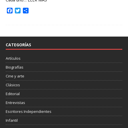
F
T
C
a
w
o
c
i
m
e
t
p
b
t
a
o
e
r
o
r
t
CATEGORÍAS
k
i
r
Artículos
Biografías
Cine y arte
Clásicos
Editorial
Entrevistas
Escritores Independientes
Infantil