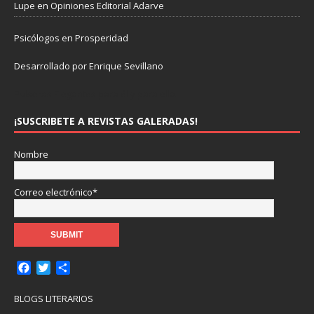
Lupe
en
Opiniones Editorial Adarve
Psicólogos en Prosperidad
Desarrollado por Enrique Sevillano
Pulseras Elegantes para él y para ella.
¡SUSCRIBETE A REVISTAS GALERADAS!
Nombre
Correo electrónico*
F
T
C
a
w
o
c
i
m
BLOGS LITERARIOS
e
t
p