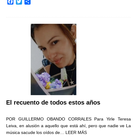
F
T
C
a
w
o
c
i
m
e
t
p
b
t
a
o
e
r
o
r
t
k
i
r
El recuento de todos estos años
POR GUILLERMO OBANDO CORRALES Para Yirle Teresa
Leiva, en alusión a aquello que está ahí, pero que nadie ve La
música sacude los oídos de…
LEER MÁS