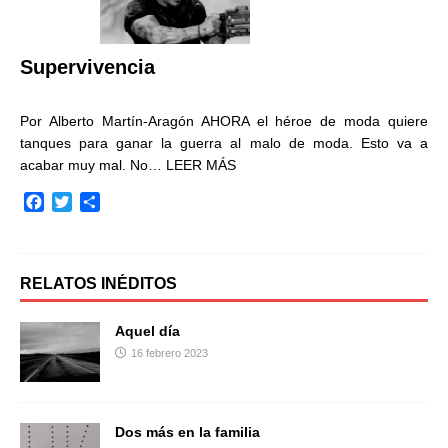
o
r
t
k
i
r
Supervivencia
Por Alberto Martín-Aragón AHORA el héroe de moda quiere
tanques para ganar la guerra al malo de moda. Esto va a
acabar muy mal. No…
LEER MÁS
F
T
C
a
w
o
c
i
m
e
t
p
b
t
a
RELATOS INÉDITOS
o
e
r
o
r
t
Aquel día
k
i
16 febrero 2023
r
Dos más en la familia