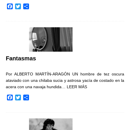
F
T
C
a
w
o
c
i
m
e
t
p
b
t
a
o
e
r
o
r
t
k
i
r
Fantasmas
Por ALBERTO MARTÍN-ARAGÓN UN hombre de tez oscura
ataviado con una chilaba sucia y astrosa yacía de costado en la
acera con una navaja hundida…
LEER MÁS
F
T
C
a
w
o
c
i
m
e
t
p
b
t
a
o
e
r