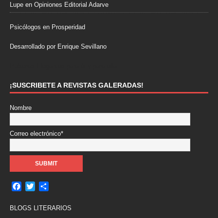
Lupe
en
Opiniones Editorial Adarve
Psicólogos en Prosperidad
Desarrollado por Enrique Sevillano
Pulseras Elegantes para él y para ella.
¡SUSCRIBETE A REVISTAS GALERADAS!
Nombre
Correo electrónico*
F
T
C
a
w
o
c
i
m
BLOGS LITERARIOS
e
t
p