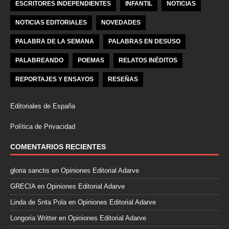
ESCRITORES INDEPENDIENTES
INFANTIL
NOTICIAS
NOTICIAS EDITORIALES
NOVEDADES
PALABRA DE LA SEMANA
PALABRAS EN DESUSO
PALABREANDO
POEMAS
RELATOS INÉDITOS
REPORTAJES Y ENSAYOS
RESEÑAS
Editoriales de España
Política de Privacidad
COMENTARIOS RECIENTES
gloria sanctis
en
Opiniones Editorial Adarve
GRECIA
en
Opiniones Editorial Adarve
Linda de Snta Pola
en
Opiniones Editorial Adarve
Longoria Writter
en
Opiniones Editorial Adarve