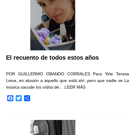
k
i
r
El recuento de todos estos años
POR GUILLERMO OBANDO CORRALES Para Yirle Teresa
Leiva, en alusión a aquello que está ahí, pero que nadie ve La
música sacude los oídos de…
LEER MÁS
F
T
C
a
w
o
c
i
m
e
t
p
b
t
a
o
e
r
o
r
t