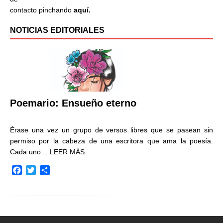
contacto pinchando
aquí.
NOTICIAS EDITORIALES
Poemario: Ensueño eterno
Érase una vez un grupo de versos libres que se pasean sin
permiso por la cabeza de una escritora que ama la poesía.
Cada uno…
LEER MÁS
F
T
C
a
w
o
c
i
m
e
t
p
b
t
a
o
e
r