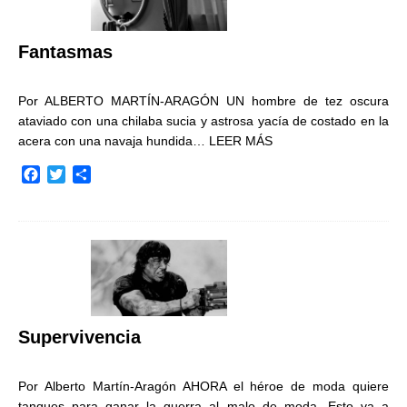
k
i
r
Fantasmas
Por ALBERTO MARTÍN-ARAGÓN UN hombre de tez oscura
ataviado con una chilaba sucia y astrosa yacía de costado en la
acera con una navaja hundida…
LEER MÁS
F
T
C
a
w
o
c
i
m
e
t
p
b
t
a
o
e
r
o
r
t
k
i
r
Supervivencia
Por Alberto Martín-Aragón AHORA el héroe de moda quiere
tanques para ganar la guerra al malo de moda. Esto va a