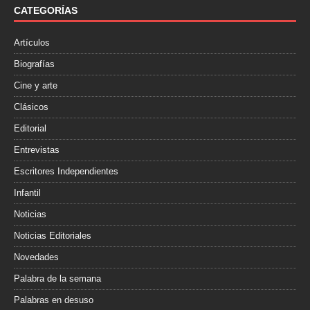
o
r
t
CATEGORÍAS
k
i
r
Artículos
Biografías
Cine y arte
Clásicos
Editorial
Entrevistas
Escritores Independientes
Infantil
Noticias
Noticias Editoriales
Novedades
Palabra de la semana
Palabras en desuso