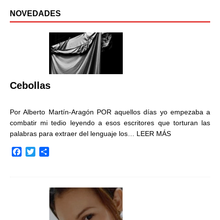
NOVEDADES
Cebollas
Por Alberto Martín-Aragón POR aquellos días yo empezaba a
combatir mi tedio leyendo a esos escritores que torturan las
palabras para extraer del lenguaje los…
LEER MÁS
F
T
C
a
w
o
c
i
m
e
t
p
b
t
a
o
e
r
o
r
t