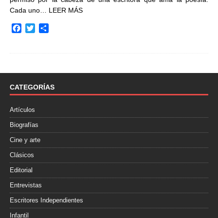
Cada uno…
LEER MÁS
F
T
C
a
w
o
c
i
m
e
t
p
b
t
a
o
e
r
o
r
t
CATEGORÍAS
k
i
r
Artículos
Biografías
Cine y arte
Clásicos
Editorial
Entrevistas
Escritores Independientes
Infantil