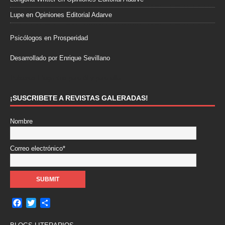
Lupe
en
Opiniones Editorial Adarve
Psicólogos en Prosperidad
Desarrollado por Enrique Sevillano
Pulseras Elegantes para él y para ella.
¡SUSCRIBETE A REVISTAS GALERADAS!
Nombre
Correo electrónico*
F
T
C
a
w
o
c
i
m