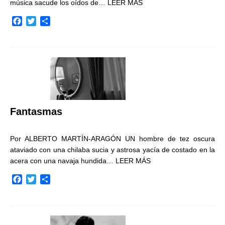
música sacude los oídos de…
LEER MÁS
F
T
C
a
w
o
c
i
m
e
t
p
b
t
a
o
e
r
o
r
t
k
i
r
Fantasmas
Por ALBERTO MARTÍN-ARAGÓN UN hombre de tez oscura
ataviado con una chilaba sucia y astrosa yacía de costado en la
acera con una navaja hundida…
LEER MÁS
F
T
C
a
w
o
c
i
m
e
t
p
b
t
a