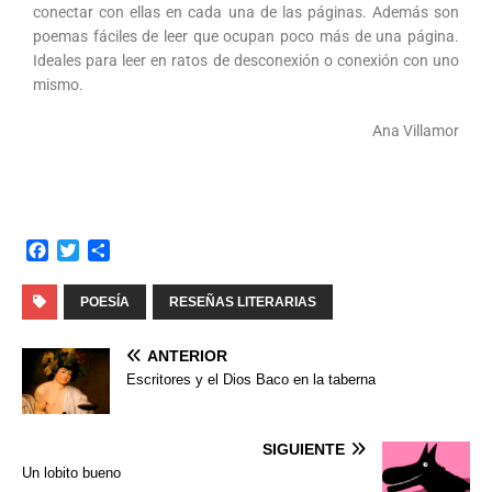
conectar con ellas en cada una de las páginas. Además son
poemas fáciles de leer que ocupan poco más de una página.
Ideales para leer en ratos de desconexión o conexión con uno
mismo.
Ana Villamor
F
T
C
a
w
o
c
i
m
POESÍA
RESEÑAS LITERARIAS
e
t
p
b
t
a
ANTERIOR
o
e
r
Escritores y el Dios Baco en la taberna
o
r
t
k
i
r
SIGUIENTE
Un lobito bueno