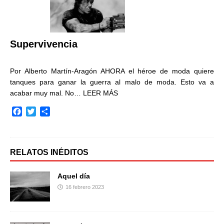
o
e
r
o
r
t
k
i
r
Supervivencia
Por Alberto Martín-Aragón AHORA el héroe de moda quiere
tanques para ganar la guerra al malo de moda. Esto va a
acabar muy mal. No…
LEER MÁS
F
T
C
a
w
o
c
i
m
e
t
p
b
t
a
RELATOS INÉDITOS
o
e
r
o
r
t
Aquel día
k
i
16 febrero 2023
r