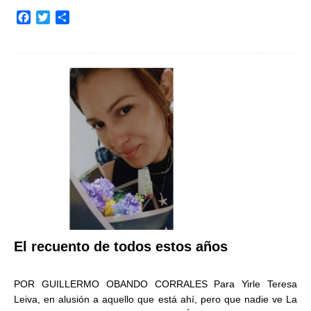
F
T
C
a
w
o
c
i
m
e
t
p
b
t
a
o
e
r
o
r
t
k
i
r
El recuento de todos estos años
POR GUILLERMO OBANDO CORRALES Para Yirle Teresa
Leiva, en alusión a aquello que está ahí, pero que nadie ve La