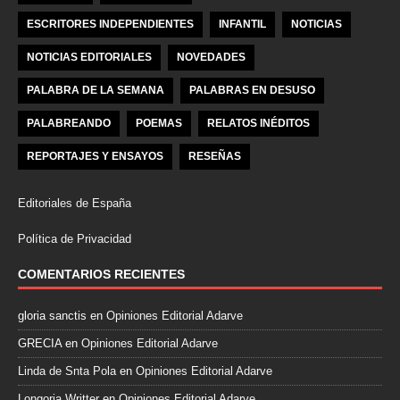
ESCRITORES INDEPENDIENTES
INFANTIL
NOTICIAS
NOTICIAS EDITORIALES
NOVEDADES
PALABRA DE LA SEMANA
PALABRAS EN DESUSO
PALABREANDO
POEMAS
RELATOS INÉDITOS
REPORTAJES Y ENSAYOS
RESEÑAS
Editoriales de España
Política de Privacidad
COMENTARIOS RECIENTES
gloria sanctis
en
Opiniones Editorial Adarve
GRECIA
en
Opiniones Editorial Adarve
Linda de Snta Pola
en
Opiniones Editorial Adarve
Longoria Writter
en
Opiniones Editorial Adarve