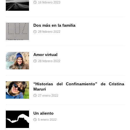
16 febrero 2023
r
Dos más en la familia
28 febrero 2022
Amor virtual
28 febrero 2022
“Historias del Confinamiento” de Cristina
Maruri
27 enero 2022
Un aliento
5 enero 2022