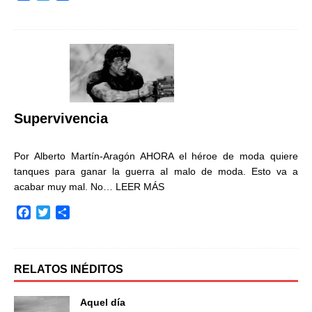
a
w
o
c
i
m
e
t
p
b
t
a
o
e
r
o
r
t
k
i
r
Supervivencia
Por Alberto Martín-Aragón AHORA el héroe de moda quiere
tanques para ganar la guerra al malo de moda. Esto va a
acabar muy mal. No…
LEER MÁS
F
T
C
a
w
o
c
i
m
e
t
p
b
t
a
RELATOS INÉDITOS
o
e
r
o
r
t
Aquel día
k
i