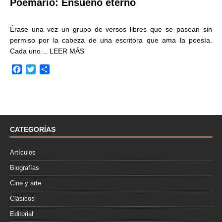
Poemario: Ensueño eterno
Érase una vez un grupo de versos libres que se pasean sin
permiso por la cabeza de una escritora que ama la poesía.
Cada uno…
LEER MÁS
F
T
C
a
w
o
c
i
m
e
t
p
b
t
a
o
e
r
o
r
t
CATEGORÍAS
k
i
r
Artículos
Biografías
Cine y arte
Clásicos
Editorial