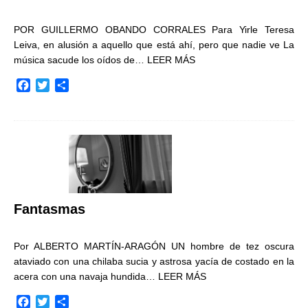
POR GUILLERMO OBANDO CORRALES Para Yirle Teresa
Leiva, en alusión a aquello que está ahí, pero que nadie ve La
música sacude los oídos de…
LEER MÁS
F
T
C
a
w
o
c
i
m
e
t
p
b
t
a
o
e
r
o
r
t
k
i
r
Fantasmas
Por ALBERTO MARTÍN-ARAGÓN UN hombre de tez oscura
ataviado con una chilaba sucia y astrosa yacía de costado en la
acera con una navaja hundida…
LEER MÁS
F
T
C