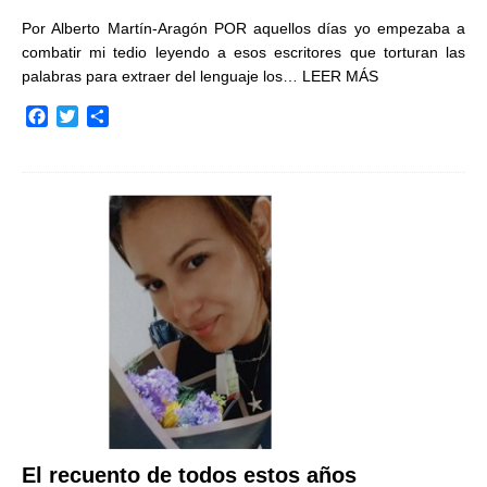
Por Alberto Martín-Aragón POR aquellos días yo empezaba a
combatir mi tedio leyendo a esos escritores que torturan las
palabras para extraer del lenguaje los…
LEER MÁS
F
T
C
a
w
o
c
i
m
e
t
p
b
t
a
o
e
r
o
r
t
k
i
r
El recuento de todos estos años