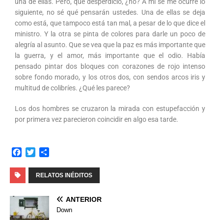
una de ellas. Pero, qué desperdicio, ¿no? A mí se me ocurre lo
siguiente, no sé qué pensarán ustedes. Una de ellas se deja
como está, que tampoco está tan mal, a pesar de lo que dice el
ministro. Y la otra se pinta de colores para darle un poco de
alegría al asunto. Que se vea que la paz es más importante que
la guerra, y el amor, más importante que el odio. Había
pensado pintar dos bloques con corazones de rojo intenso
sobre fondo morado, y los otros dos, con sendos arcos iris y
multitud de colibríes. ¿Qué les parece?
Los dos hombres se cruzaron la mirada con estupefacción y
por primera vez parecieron coincidir en algo esa tarde.
F
T
C
a
w
o
c
i
m
RELATOS INÉDITOS
e
t
p
b
t
a
ANTERIOR
o
e
r
Down
o
r
t