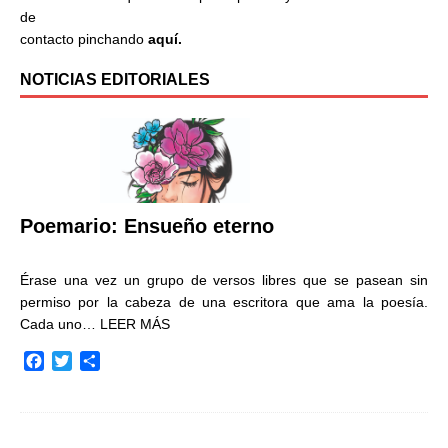
de
contacto pinchando
aquí.
NOTICIAS EDITORIALES
Poemario: Ensueño eterno
Érase una vez un grupo de versos libres que se pasean sin
permiso por la cabeza de una escritora que ama la poesía.
Cada uno…
LEER MÁS
F
T
C
a
w
o
c
i
m
e
t
p
b
t
a