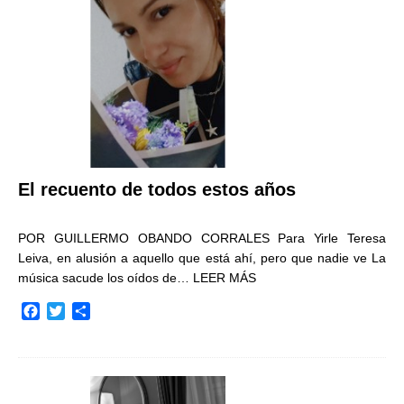
k
i
r
El recuento de todos estos años
POR GUILLERMO OBANDO CORRALES Para Yirle Teresa
Leiva, en alusión a aquello que está ahí, pero que nadie ve La
música sacude los oídos de…
LEER MÁS
F
T
C
a
w
o
c
i
m
e
t
p
b
t
a
o
e
r