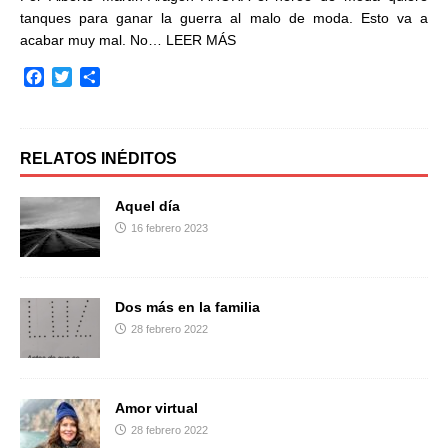
tanques para ganar la guerra al malo de moda. Esto va a
acabar muy mal. No…
LEER MÁS
F
T
C
a
w
o
c
i
m
e
t
p
b
t
a
RELATOS INÉDITOS
o
e
r
o
r
t
Aquel día
k
i
16 febrero 2023
r
Dos más en la familia
28 febrero 2022
Amor virtual
28 febrero 2022