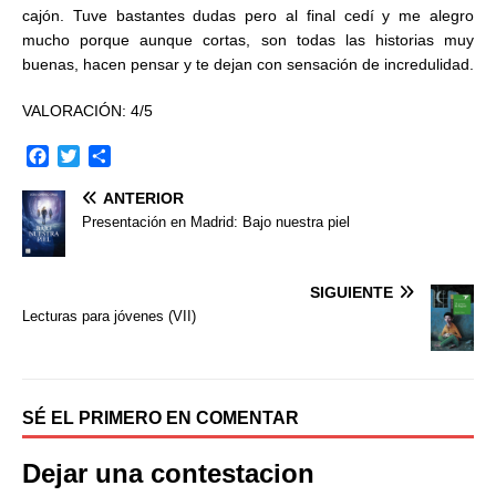
cajón. Tuve bastantes dudas pero al final cedí y me alegro
mucho porque aunque cortas, son todas las historias muy
buenas, hacen pensar y te dejan con sensación de incredulidad.
VALORACIÓN: 4/5
F
T
C
a
w
o
ANTERIOR
c
i
m
e
t
p
Presentación en Madrid: Bajo nuestra piel
b
t
a
o
e
r
o
r
t
SIGUIENTE
k
i
Lecturas para jóvenes (VII)
r
SÉ EL PRIMERO EN COMENTAR
Dejar una contestacion