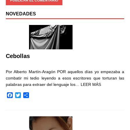
NOVEDADES
Cebollas
Por Alberto Martín-Aragón POR aquellos días yo empezaba a
combatir mi tedio leyendo a esos escritores que torturan las
palabras para extraer del lenguaje los…
LEER MÁS
F
T
C
a
w
o
c
i
m
e
t
p
b
t
a
o
e
r
o
r
t