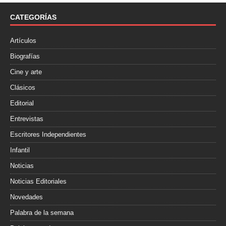
o
e
r
o
r
t
CATEGORÍAS
k
i
r
Artículos
Biografías
Cine y arte
Clásicos
Editorial
Entrevistas
Escritores Independientes
Infantil
Noticias
Noticias Editoriales
Novedades
Palabra de la semana