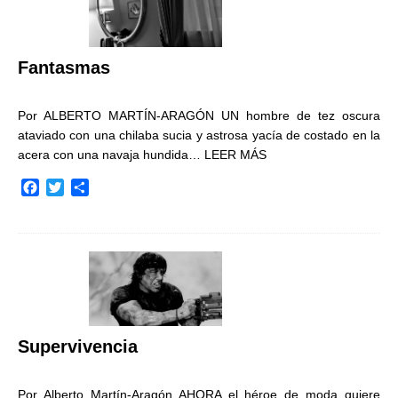
o
r
t
k
i
r
Fantasmas
Por ALBERTO MARTÍN-ARAGÓN UN hombre de tez oscura
ataviado con una chilaba sucia y astrosa yacía de costado en la
acera con una navaja hundida…
LEER MÁS
F
T
C
a
w
o
c
i
m
e
t
p
b
t
a
o
e
r
o
r
t
k
i
r
Supervivencia
Por Alberto Martín-Aragón AHORA el héroe de moda quiere