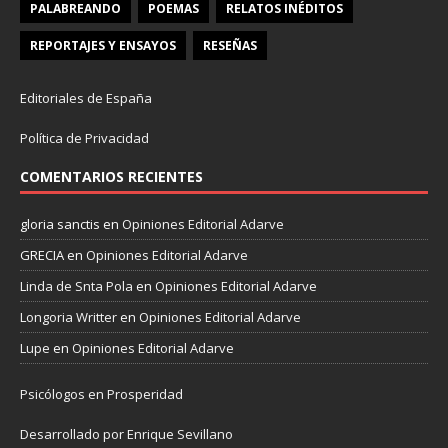
PALABREANDO
POEMAS
RELATOS INÉDITOS
REPORTAJES Y ENSAYOS
RESEÑAS
Editoriales de España
Política de Privacidad
COMENTARIOS RECIENTES
gloria sanctis
en
Opiniones Editorial Adarve
GRECIA
en
Opiniones Editorial Adarve
Linda de Snta Pola
en
Opiniones Editorial Adarve
Longoria Writter
en
Opiniones Editorial Adarve
Lupe
en
Opiniones Editorial Adarve
Psicólogos en Prosperidad
Desarrollado por Enrique Sevillano