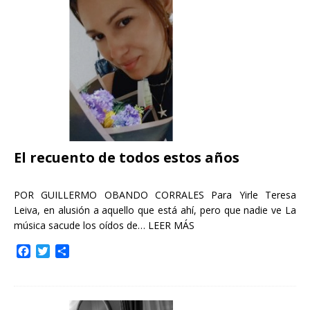
o
r
t
k
i
r
El recuento de todos estos años
POR GUILLERMO OBANDO CORRALES Para Yirle Teresa
Leiva, en alusión a aquello que está ahí, pero que nadie ve La
música sacude los oídos de…
LEER MÁS
F
T
C
a
w
o
c
i
m
e
t
p
b
t
a