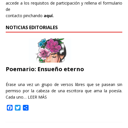
accede a los requisitos de participación y rellena el formulario
de
contacto pinchando
aquí.
NOTICIAS EDITORIALES
Poemario: Ensueño eterno
Érase una vez un grupo de versos libres que se pasean sin
permiso por la cabeza de una escritora que ama la poesía.
Cada uno…
LEER MÁS
F
T
C
a
w
o
c
i
m
e
t
p