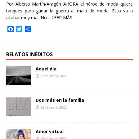
Por Alberto Martín-Aragón AHORA el héroe de moda quiere
tanques para ganar la guerra al malo de moda. Esto va a
acabar muy mal. No…
LEER MÁS
F
T
C
a
w
o
c
i
m
e
t
p
b
t
a
RELATOS INÉDITOS
o
e
r
o
r
t
Aquel día
k
i
16 febrero 2023
r
Dos más en la familia
28 febrero 2022
Amor virtual
28 febrero 2022