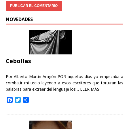
NOVEDADES
Cebollas
Por Alberto Martín-Aragón POR aquellos días yo empezaba a
combatir mi tedio leyendo a esos escritores que torturan las
palabras para extraer del lenguaje los…
LEER MÁS
F
T
C
a
w
o
c
i
m
e
t
p
b
t
a
o
e
r