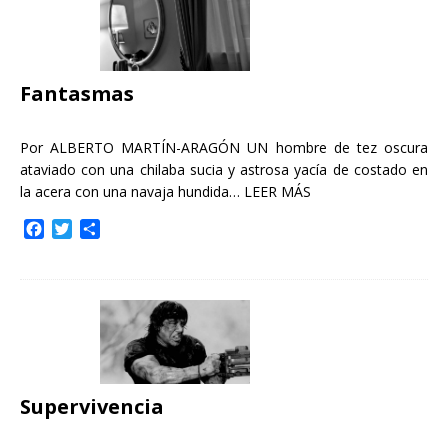
o
e
r
o
r
t
k
i
r
Fantasmas
Por ALBERTO MARTÍN-ARAGÓN UN hombre de tez oscura
ataviado con una chilaba sucia y astrosa yacía de costado en
la acera con una navaja hundida…
LEER MÁS
F
T
C
a
w
o
c
i
m
e
t
p
b
t
a
o
e
r
o
r
t
k
i
r
Supervivencia