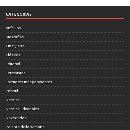
b
t
a
o
e
r
o
r
t
CATEGORÍAS
k
i
r
Artículos
Biografías
Cine y arte
Clásicos
Editorial
Entrevistas
Escritores Independientes
Infantil
Noticias
Noticias Editoriales
Novedades
Palabra de la semana