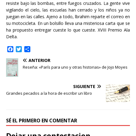
resiste bajo las bombas, entre fuegos cruzados. La gente vive
vigilando el cielo, las escuelas han cerrado y los niños ya no
juegan en las calles. Ajeno a todo, lbrahim reparte el correo en
su motocicleta. En un bolsillo lleva una misteriosa carta que se
ha propuesto entregar cueste lo que cueste. XVIII Premio Ala
Delta.
F
T
C
a
w
o
ANTERIOR
c
i
m
e
t
p
Reseña: «París para uno y otras historias» de Jojo Moyes
b
t
a
o
e
r
o
r
t
SIGUIENTE
k
i
Grandes pecados a la hora de escribir un libro
r
SÉ EL PRIMERO EN COMENTAR
Dejar una contestacion