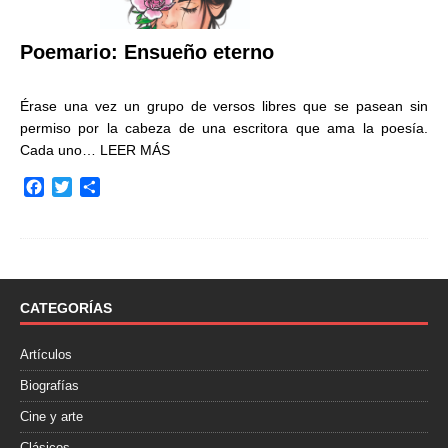
Poemario: Ensueño eterno
Érase una vez un grupo de versos libres que se pasean sin
permiso por la cabeza de una escritora que ama la poesía.
Cada uno…
LEER MÁS
F
T
C
a
w
o
c
i
m
e
t
p
b
t
a
o
e
r
o
r
t
CATEGORÍAS
k
i
r
Artículos
Biografías
Cine y arte
Clásicos