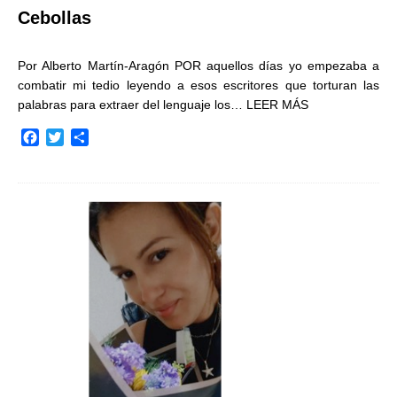
Cebollas
Por Alberto Martín-Aragón POR aquellos días yo empezaba a
combatir mi tedio leyendo a esos escritores que torturan las
palabras para extraer del lenguaje los…
LEER MÁS
F
T
C
a
w
o
c
i
m
e
t
p
b
t
a
o
e
r
o
r
t
k
i
r