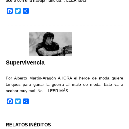
acera con una navaja hundida…
LEER MÁS
F
T
C
a
w
o
c
i
m
e
t
p
b
t
a
o
e
r
o
r
t
k
i
r
Supervivencia
Por Alberto Martín-Aragón AHORA el héroe de moda quiere
tanques para ganar la guerra al malo de moda. Esto va a
acabar muy mal. No…
LEER MÁS
F
T
C
a
w
o
c
i
m
e
t
p
b
t
a
RELATOS INÉDITOS