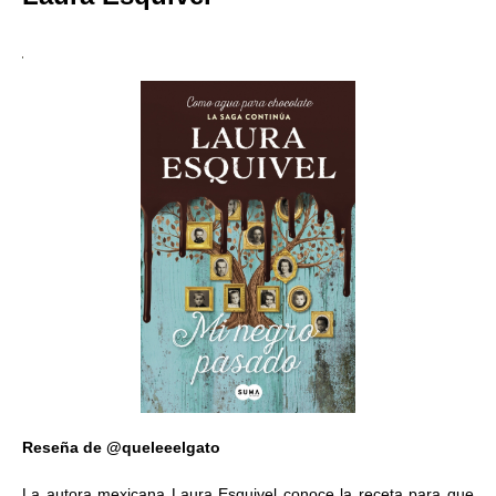
Reseña de @queleeelgato
La autora mexicana Laura Esquivel conoce la receta para que