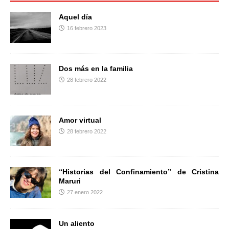
o
e
r
o
r
t
Aquel día
k
i
16 febrero 2023
r
Dos más en la familia
28 febrero 2022
Amor virtual
28 febrero 2022
“Historias del Confinamiento” de Cristina
Maruri
27 enero 2022
Un aliento