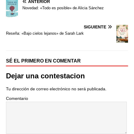
ANTERIOR
c
i
m
e
t
p
Novedad: «Todo es posible» de Alicia Sánchez
b
t
a
o
e
r
o
r
t
SIGUIENTE
k
i
Reseña: «Bajo cielos lejanos» de Sarah Lark
r
SÉ EL PRIMERO EN COMENTAR
Dejar una contestacion
Tu dirección de correo electrónico no será publicada.
Comentario