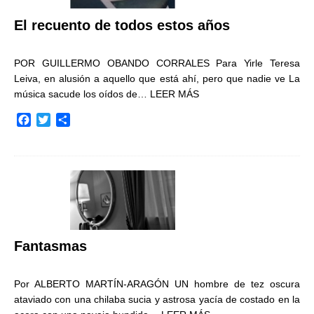
El recuento de todos estos años
POR GUILLERMO OBANDO CORRALES Para Yirle Teresa
Leiva, en alusión a aquello que está ahí, pero que nadie ve La
música sacude los oídos de…
LEER MÁS
F
T
C
a
w
o
c
i
m
e
t
p
b
t
a
o
e
r
o
r
t
k
i
r
Fantasmas
Por ALBERTO MARTÍN-ARAGÓN UN hombre de tez oscura
ataviado con una chilaba sucia y astrosa yacía de costado en la