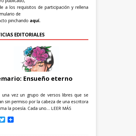
bro publicado,
e a los requisitos de participación y rellena
rmulario de
acto pinchando
aquí.
ICIAS EDITORIALES
mario: Ensueño eterno
e una vez un grupo de versos libres que se
n sin permiso por la cabeza de una escritora
ama la poesía. Cada uno…
LEER MÁS
T
C
w
o
i
m