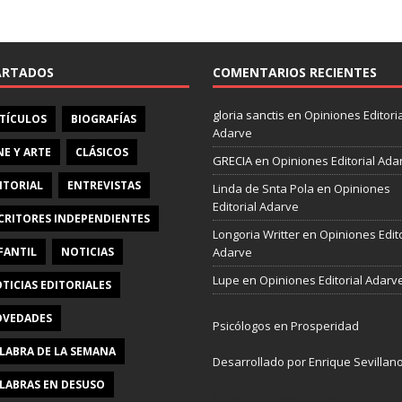
e
b
o
o
ARTADOS
COMENTARIOS RECIENTES
k
gloria sanctis
en
Opiniones Editoria
TÍCULOS
BIOGRAFÍAS
Adarve
NE Y ARTE
CLÁSICOS
GRECIA
en
Opiniones Editorial Ada
ITORIAL
ENTREVISTAS
Linda de Snta Pola
en
Opiniones
Editorial Adarve
CRITORES INDEPENDIENTES
Longoria Writter
en
Opiniones Edito
FANTIL
NOTICIAS
Adarve
Lupe
en
Opiniones Editorial Adarv
TICIAS EDITORIALES
VEDADES
Psicólogos en Prosperidad
LABRA DE LA SEMANA
Desarrollado por Enrique Sevillan
LABRAS EN DESUSO
Pulseras Elegantes para él y para e