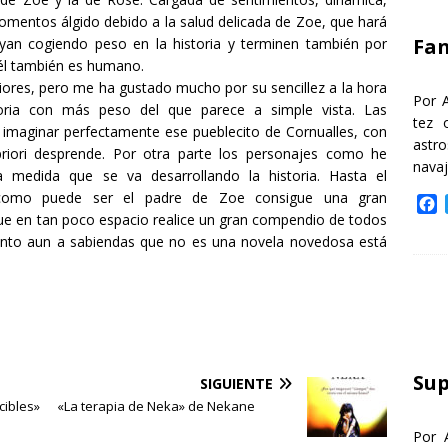
k
mentos álgido debido a la salud delicada de Zoe, que hará
Fa
yan cogiendo peso en la historia y terminen también por
 él también es humano.
iores, pero me ha gustado mucho por su sencillez a la hora
Por 
toria con más peso del que parece a simple vista. Las
tez 
n imaginar perfectamente ese pueblecito de Cornualles, con
astr
priori desprende. Por otra parte los personajes como he
nava
medida que se va desarrollando la historia. Hasta el
como puede ser el padre de Zoe consigue una gran
F
que en tan poco espacio realice un gran compendio de todos
a
ento aun a sabiendas que no es una novela novedosa está
c
e
b
o
o
k
Sup
SIGUIENTE
ibles»
«La terapia de Neka» de Nekane
Por 