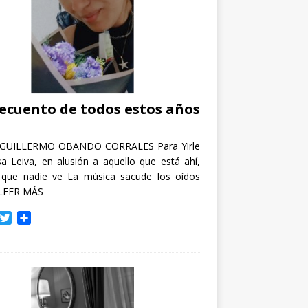
recuento de todos estos años
GUILLERMO OBANDO CORRALES Para Yirle
a Leiva, en alusión a aquello que está ahí,
 que nadie ve La música sacude los oídos
LEER MÁS
T
C
w
o
i
m
t
p
t
a
e
r
r
t