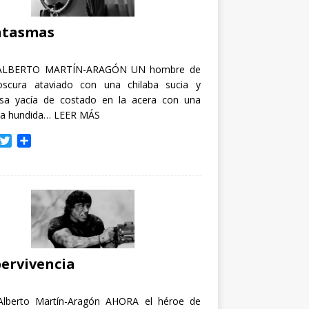
i
r
ntasmas
ALBERTO MARTÍN-ARAGÓN UN hombre de
oscura ataviado con una chilaba sucia y
osa yacía de costado en la acera con una
ja hundida…
LEER MÁS
T
C
w
o
i
m
t
p
t
a
e
r
r
t
i
r
ervivencia
Alberto Martín-Aragón AHORA el héroe de