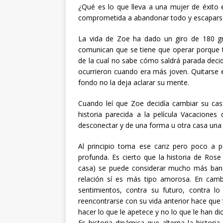
¿Qué es lo que lleva a una mujer de éxito
comprometida a abandonar todo y escaparse
La vida de Zoe ha dado un giro de 180 gr
comunican que se tiene que operar porque t
de la cual no sabe cómo saldrá parada decid
ocurrieron cuando era más joven. Quitarse 
fondo no la deja aclarar su mente.
Cuando leí que Zoe decidía cambiar su cas
historia parecida a la película Vacacione
desconectar y de una forma u otra casa una
Al principio toma ese cariz pero poco a
profunda. Es cierto que la historia de Rose
casa) se puede considerar mucho más banal
relación sí es más tipo amorosa. En cam
sentimientos, contra su futuro, contra 
reencontrarse con su vida anterior hace que
hacer lo que le apetece y no lo que le han di
Es historia dinámica que alterna la histor