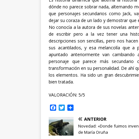
dónde no parece sobrar nada, alternando mo
que personajes secundarios como Jack, va
dejar su coraza de un lado y demostrar que
No conocía a la autora de sus novelas anter
de escribir pero a la vez tener una his
descripciones son sencillas, pero nos hace
sus acantilados, y esa melancolía que a 
apuntado anteriormente van cambiando a 
personaje que parece más secundario 
transformación en su personalidad. De ahí 
los elementos. Ha sido un gran descubrimi
bien tratada.
VALORACIÓN: 5/5
F
T
C
a
w
o
ANTERIOR
c
i
m
e
t
p
Novedad: «Donde fuimos invenc
b
t
a
de María Oruña
o
e
r