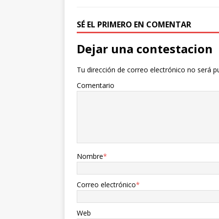
o
r
t
k
i
SÉ EL PRIMERO EN COMENTAR
r
Dejar una contestacion
Tu dirección de correo electrónico no será p
Comentario
Nombre
*
Correo electrónico
*
Web