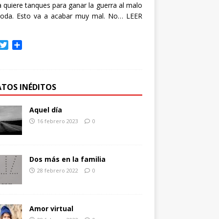
quiere tanques para ganar la guerra al malo
oda. Esto va a acabar muy mal. No…
LEER
T
C
w
o
i
m
t
p
t
a
ATOS INÉDITOS
e
r
r
t
Aquel día
i
16 febrero 2023
0
r
Dos más en la familia
28 febrero 2022
0
Amor virtual