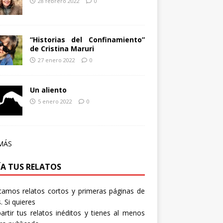
28 febrero 2022
0
“Historias del Confinamiento”
de Cristina Maruri
27 enero 2022
0
Un aliento
5 enero 2022
0
MÁS
ÍA TUS RELATOS
camos relatos cortos y primeras páginas de
. Si quieres
rtir tus relatos inéditos y tienes al menos