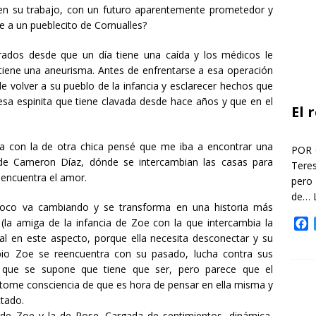
 en su trabajo, con un futuro aparentemente prometedor y
 a un pueblecito de Cornualles?
ados desde que un día tiene una caída y los médicos le
iene una aneurisma. Antes de enfrentarse a esa operación
e volver a su pueblo de la infancia y esclarecer hechos que
esa espinita que tiene clavada desde hace años y que en el
El 
a con la de otra chica pensé que me iba a encontrar una
POR 
s de Cameron Díaz, dónde se intercambian las casas para
Teres
 encuentra el amor.
pero
de…
 poco va cambiando y se transforma en una historia más
F
 (la amiga de la infancia de Zoe con la que intercambia la
a
 en este aspecto, porque ella necesita desconectar y su
c
bio Zoe se reencuentra con su pasado, lucha contra sus
e
lo que se supone que tiene que ser, pero parece que el
b
 tome consciencia de que es hora de pensar en ella misma y
o
ctado.
o
ia de Zoe y la de Rose. Cargada de sentimientos, dinámica,