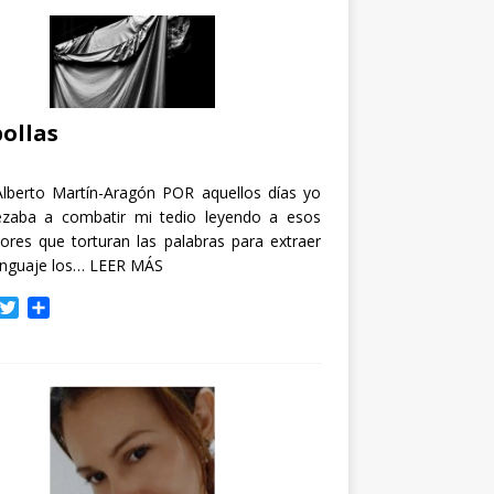
ollas
Alberto Martín-Aragón POR aquellos días yo
zaba a combatir mi tedio leyendo a esos
tores que torturan las palabras para extraer
enguaje los…
LEER MÁS
T
C
w
o
i
m
t
p
t
a
e
r
r
t
i
r