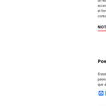
un li
acced
el fo
cont
NOT
Poe
Éras
pasea
que 
F
a
c