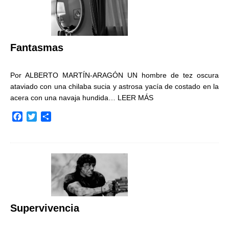
o
e
r
o
r
t
k
i
r
Fantasmas
Por ALBERTO MARTÍN-ARAGÓN UN hombre de tez oscura
ataviado con una chilaba sucia y astrosa yacía de costado en la
acera con una navaja hundida…
LEER MÁS
F
T
C
a
w
o
c
i
m
e
t
p
b
t
a
o
e
r
o
r
t
k
i
r
Supervivencia