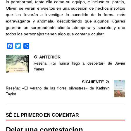
lo paranormal, tanto ella como su equipo, e incluso su pareja,
Oliver, se verán envueltos en una sucesión de hechos insólitos
que les llevarán a investigar lo sucedido de la forma más
extravagante y anómala, descubriendo que algunos lugares
guardan un sorprendente aliento atemporal y secreto y que
todos los personajes tienen algo que contar y ocultar.
F
T
C
a
w
o
ANTERIOR
c
i
m
e
t
p
Reseña: «Si nunca llego a despertar» de Javier
b
t
a
Yanes
o
e
r
o
r
t
SIGUIENTE
k
i
Reseña: «El verano de las flores silvestres» de Kathryn
r
Taylor
SÉ EL PRIMERO EN COMENTAR
Dejar una contestacion