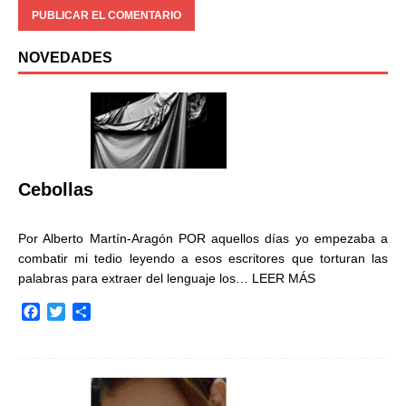
NOVEDADES
Cebollas
Por Alberto Martín-Aragón POR aquellos días yo empezaba a
combatir mi tedio leyendo a esos escritores que torturan las
palabras para extraer del lenguaje los…
LEER MÁS
F
T
C
a
w
o
c
i
m
e
t
p
b
t
a
o
e
r