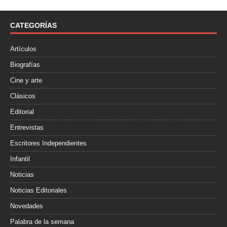
b
t
a
o
e
r
o
r
t
CATEGORÍAS
k
i
r
Artículos
Biografías
Cine y arte
Clásicos
Editorial
Entrevistas
Escritores Independientes
Infantil
Noticias
Noticias Editoriales
Novedades
Palabra de la semana