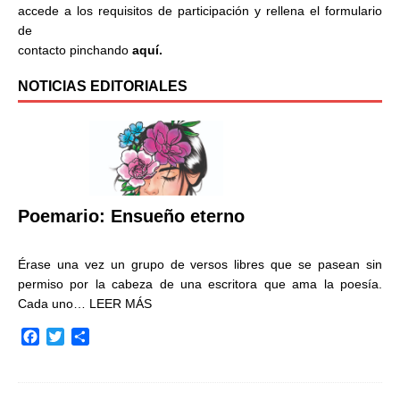
accede a los requisitos de participación y rellena el formulario
de
contacto pinchando
aquí.
NOTICIAS EDITORIALES
Poemario: Ensueño eterno
Érase una vez un grupo de versos libres que se pasean sin
permiso por la cabeza de una escritora que ama la poesía.
Cada uno…
LEER MÁS
F
T
C
a
w
o
c
i
m
e
t
p