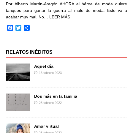
Por Alberto Martín-Aragón AHORA el héroe de moda quiere
tanques para ganar la guerra al malo de moda. Esto va a
acabar muy mal. No…
LEER MÁS
F
T
C
a
w
o
c
i
m
e
t
p
b
t
a
RELATOS INÉDITOS
o
e
r
o
r
t
Aquel día
k
i
16 febrero 2023
r
Dos más en la familia
28 febrero 2022
Amor virtual
28 febrero 2022