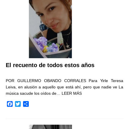
o
r
t
k
i
r
El recuento de todos estos años
POR GUILLERMO OBANDO CORRALES Para Yirle Teresa
Leiva, en alusión a aquello que está ahí, pero que nadie ve La
música sacude los oídos de…
LEER MÁS
F
T
C
a
w
o
c
i
m
e
t
p
b
t
a