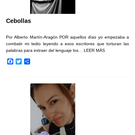
Cebollas
Por Alberto Martín-Aragón POR aquellos días yo empezaba a
combatir mi tedio leyendo a esos escritores que torturan las
palabras para extraer del lenguaje los…
LEER MÁS
F
T
C
a
w
o
c
i
m
e
t
p
b
t
a
o
e
r
o
r
t
k
i
r