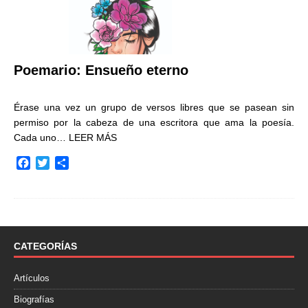
Poemario: Ensueño eterno
Érase una vez un grupo de versos libres que se pasean sin
permiso por la cabeza de una escritora que ama la poesía.
Cada uno…
LEER MÁS
F
T
C
a
w
o
c
i
m
e
t
p
b
t
a
o
e
r
o
r
t
CATEGORÍAS
k
i
r
Artículos
Biografías