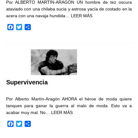
Por ALBERTO MARTÍN-ARAGÓN UN hombre de tez oscura
ataviado con una chilaba sucia y astrosa yacía de costado en la
acera con una navaja hundida…
LEER MÁS
F
T
C
a
w
o
c
i
m
e
t
p
b
t
a
o
e
r
o
r
t
k
i
r
Supervivencia
Por Alberto Martín-Aragón AHORA el héroe de moda quiere
tanques para ganar la guerra al malo de moda. Esto va a
acabar muy mal. No…
LEER MÁS
F
T
C
a
w
o
c
i
m