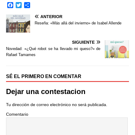
F
T
C
a
w
o
ANTERIOR
c
i
m
e
t
p
Reseña: «Más allá del invierno» de Isabel Allende
b
t
a
o
e
r
o
r
t
SIGUIENTE
k
i
Novedad: «¿Qué robot se ha llevado mi queso?» de
r
Rafael Tamames
SÉ EL PRIMERO EN COMENTAR
Dejar una contestacion
Tu dirección de correo electrónico no será publicada.
Comentario