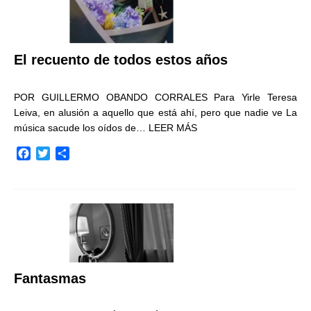
El recuento de todos estos años
POR GUILLERMO OBANDO CORRALES Para Yirle Teresa
Leiva, en alusión a aquello que está ahí, pero que nadie ve La
música sacude los oídos de…
LEER MÁS
F
T
C
a
w
o
c
i
m
e
t
p
b
t
a
o
e
r
o
r
t
k
i
r
Fantasmas