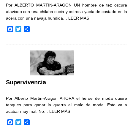
Por ALBERTO MARTÍN-ARAGÓN UN hombre de tez oscura
ataviado con una chilaba sucia y astrosa yacía de costado en la
acera con una navaja hundida…
LEER MÁS
F
T
C
a
w
o
c
i
m
e
t
p
b
t
a
o
e
r
o
r
t
k
i
r
Supervivencia
Por Alberto Martín-Aragón AHORA el héroe de moda quiere
tanques para ganar la guerra al malo de moda. Esto va a
acabar muy mal. No…
LEER MÁS
F
T
C
a
w
o