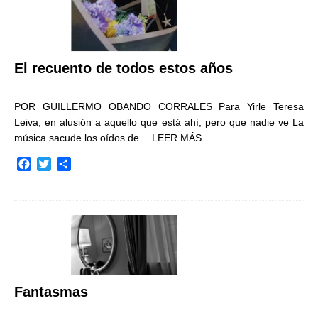
El recuento de todos estos años
POR GUILLERMO OBANDO CORRALES Para Yirle Teresa
Leiva, en alusión a aquello que está ahí, pero que nadie ve La
música sacude los oídos de…
LEER MÁS
F
T
C
a
w
o
c
i
m
e
t
p
b
t
a
o
e
r
o
r
t
k
i
r
Fantasmas