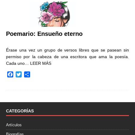
Poemario: Ensueño eterno
Érase una vez un grupo de versos libres que se pasean sin
permiso por la cabeza de una escritora que ama la poesía.
Cada uno…
LEER MÁS
F
T
C
a
w
o
c
i
m
e
t
p
b
t
a
o
e
r
o
r
t
CATEGORÍAS
k
i
r
Artículos
Biografías