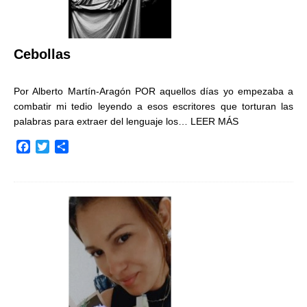
Cebollas
Por Alberto Martín-Aragón POR aquellos días yo empezaba a
combatir mi tedio leyendo a esos escritores que torturan las
palabras para extraer del lenguaje los…
LEER MÁS
F
T
C
a
w
o
c
i
m
e
t
p
b
t
a
o
e
r
o
r
t
k
i
r