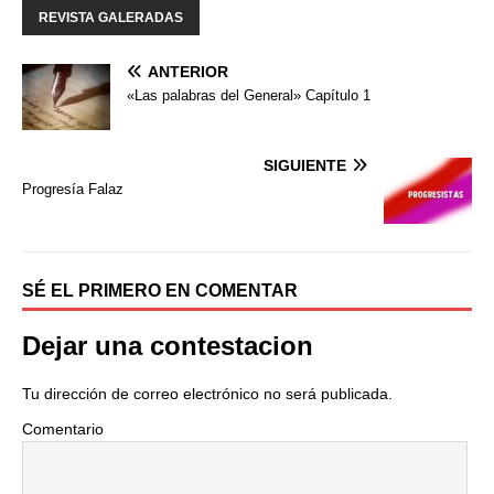
b
t
a
REVISTA GALERADAS
o
e
r
o
r
t
ANTERIOR
k
i
«Las palabras del General» Capítulo 1
r
SIGUIENTE
Progresía Falaz
SÉ EL PRIMERO EN COMENTAR
Dejar una contestacion
Tu dirección de correo electrónico no será publicada.
Comentario