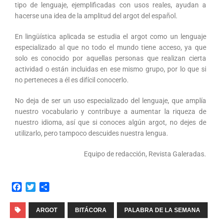
tipo de lenguaje, ejemplificadas con usos reales, ayudan a
hacerse una idea de la amplitud del argot del español.
En lingüística aplicada se estudia el argot como un lenguaje
especializado al que no todo el mundo tiene acceso, ya que
solo es conocido por aquellas personas que realizan cierta
actividad o están incluidas en ese mismo grupo, por lo que si
no perteneces a él es difícil conocerlo.
No deja de ser un uso especializado del lenguaje, que amplía
nuestro vocabulario y contribuye a aumentar la riqueza de
nuestro idioma, así que si conoces algún argot, no dejes de
utilizarlo, pero tampoco descuides nuestra lengua.
Equipo de redacción, Revista Galeradas.
F
T
C
a
w
o
c
i
m
ARGOT
BITÁCORA
PALABRA DE LA SEMANA
e
t
p