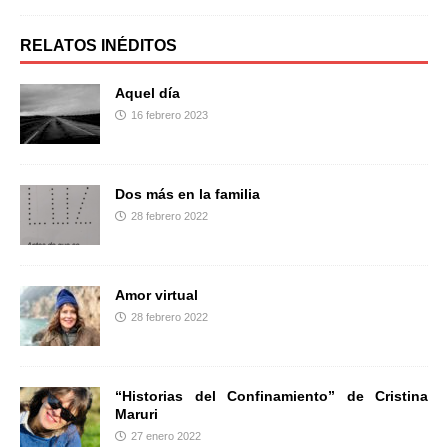
c
i
m
e
t
p
b
t
a
RELATOS INÉDITOS
o
e
r
o
r
t
Aquel día
k
i
16 febrero 2023
r
Dos más en la familia
28 febrero 2022
Amor virtual
28 febrero 2022
“Historias del Confinamiento” de Cristina
Maruri
27 enero 2022