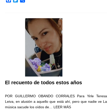
a
w
o
c
i
m
e
t
p
b
t
a
o
e
r
o
r
t
k
i
r
El recuento de todos estos años
POR GUILLERMO OBANDO CORRALES Para Yirle Teresa
Leiva, en alusión a aquello que está ahí, pero que nadie ve La
música sacude los oídos de…
LEER MÁS