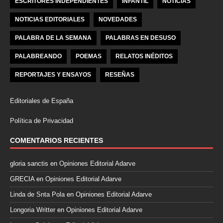
ESCRITORES INDEPENDIENTES
INFANTIL
NOTICIAS
NOTICIAS EDITORIALES
NOVEDADES
PALABRA DE LA SEMANA
PALABRAS EN DESUSO
PALABREANDO
POEMAS
RELATOS INÉDITOS
REPORTAJES Y ENSAYOS
RESEÑAS
Editoriales de España
Política de Privacidad
COMENTARIOS RECIENTES
gloria sanctis
en
Opiniones Editorial Adarve
GRECIA
en
Opiniones Editorial Adarve
Linda de Snta Pola
en
Opiniones Editorial Adarve
Longoria Writter
en
Opiniones Editorial Adarve