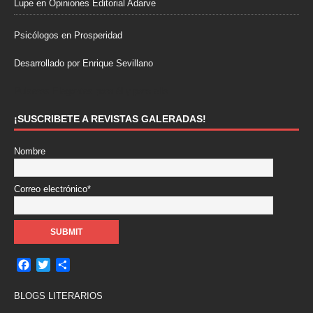
Lupe
en
Opiniones Editorial Adarve
Psicólogos en Prosperidad
Desarrollado por Enrique Sevillano
Pulseras Elegantes para él y para ella.
¡SUSCRIBETE A REVISTAS GALERADAS!
Nombre
Correo electrónico*
F
T
C
a
w
o
c
i
m
BLOGS LITERARIOS
e
t
p