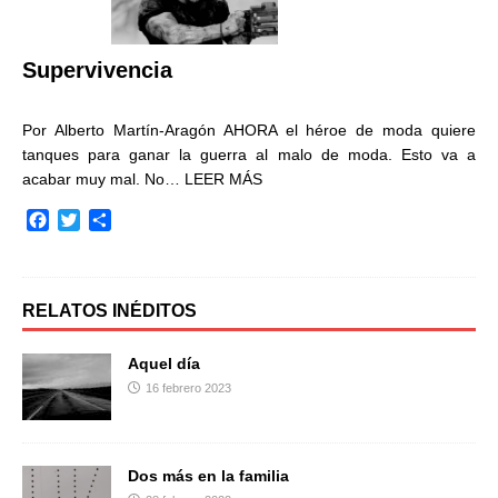
o
r
t
k
i
r
Supervivencia
Por Alberto Martín-Aragón AHORA el héroe de moda quiere
tanques para ganar la guerra al malo de moda. Esto va a
acabar muy mal. No…
LEER MÁS
F
T
C
a
w
o
c
i
m
e
t
p
b
t
a
RELATOS INÉDITOS
o
e
r
o
r
t
Aquel día
k
i
16 febrero 2023
r
Dos más en la familia