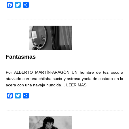
F
T
C
a
w
o
c
i
m
e
t
p
b
t
a
o
e
r
o
r
t
k
i
r
Fantasmas
Por ALBERTO MARTÍN-ARAGÓN UN hombre de tez oscura
ataviado con una chilaba sucia y astrosa yacía de costado en la
acera con una navaja hundida…
LEER MÁS
F
T
C
a
w
o
c
i
m
e
t
p
b
t
a
o
e
r