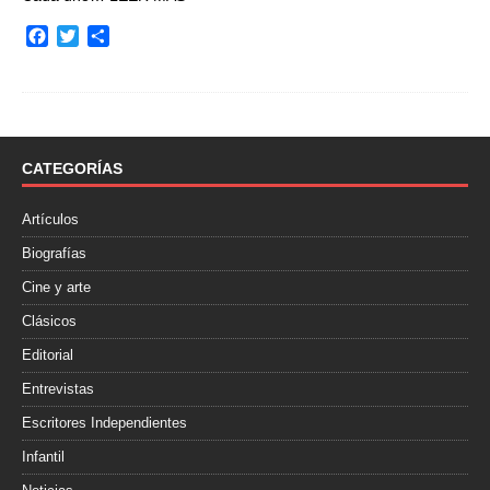
F
T
C
a
w
o
c
i
m
e
t
p
b
t
a
o
e
r
o
r
t
CATEGORÍAS
k
i
r
Artículos
Biografías
Cine y arte
Clásicos
Editorial
Entrevistas
Escritores Independientes
Infantil