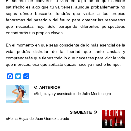
El secreto de convertir tu vida en algo de lo que sentirte
satisfecho es algo que tú ya tienes, aunque probablemente no
sepas dónde buscarlo. Tendrás que visitar a tus propios
fantasmas del pasado y del futuro para obtener las respuestas
que necesitas hoy. Solo barajando diferentes perspectivas
encontrarás tus propias claves.
En el momento en que seas consciente de lo más esencial de la
vida podrás disfrutar de la libertad que tanto ansías y
comprenderás que tienes todo lo que necesitas para vivir la vida
que mereces, esa que soñaste quizás hace ya mucho tiempo.
F
T
C
a
w
o
ANTERIOR
c
i
m
e
t
p
«Sol, playa y asesinato» de Julia Montenegro
b
t
a
o
e
r
o
r
t
SIGUIENTE
k
i
«Reina Roja» de Juan Gómez-Jurado
r