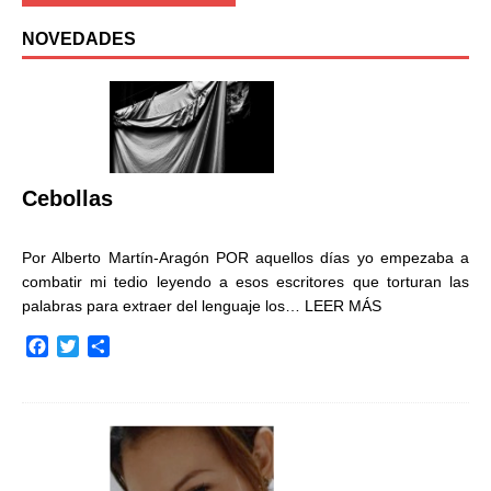
NOVEDADES
Cebollas
Por Alberto Martín-Aragón POR aquellos días yo empezaba a
combatir mi tedio leyendo a esos escritores que torturan las
palabras para extraer del lenguaje los…
LEER MÁS
F
T
C
a
w
o
c
i
m
e
t
p
b
t
a
o
e
r
o
r
t