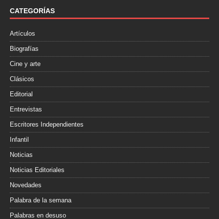
o
e
r
o
r
t
CATEGORÍAS
k
i
r
Artículos
Biografías
Cine y arte
Clásicos
Editorial
Entrevistas
Escritores Independientes
Infantil
Noticias
Noticias Editoriales
Novedades
Palabra de la semana
Palabras en desuso