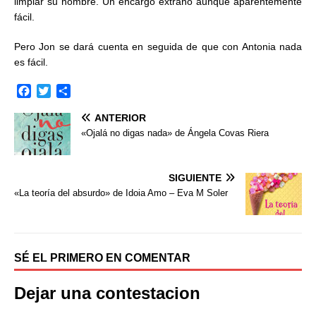
limpiar su nombre. Un encargo extraño aunque aparentemente
fácil.
Pero Jon se dará cuenta en seguida de que con Antonia nada
es fácil.
F
T
C
a
w
o
ANTERIOR
c
i
m
e
t
p
«Ojalá no digas nada» de Ángela Covas Riera
b
t
a
o
e
r
o
r
t
SIGUIENTE
k
i
«La teoría del absurdo» de Idoia Amo – Eva M Soler
r
SÉ EL PRIMERO EN COMENTAR
Dejar una contestacion