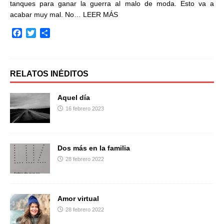
tanques para ganar la guerra al malo de moda. Esto va a
acabar muy mal. No…
LEER MÁS
F
T
C
a
w
o
c
i
m
e
t
p
b
t
a
RELATOS INÉDITOS
o
e
r
o
r
t
Aquel día
k
i
16 febrero 2023
r
Dos más en la familia
28 febrero 2022
Amor virtual
28 febrero 2022