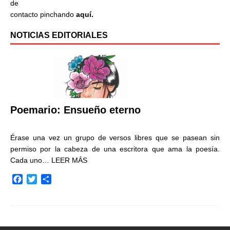
de
contacto pinchando
aquí.
NOTICIAS EDITORIALES
Poemario: Ensueño eterno
Érase una vez un grupo de versos libres que se pasean sin
permiso por la cabeza de una escritora que ama la poesía.
Cada uno…
LEER MÁS
F
T
C
a
w
o
c
i
m
e
t
p
b
t
a