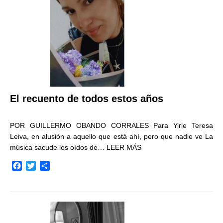
k
i
r
El recuento de todos estos años
POR GUILLERMO OBANDO CORRALES Para Yirle Teresa
Leiva, en alusión a aquello que está ahí, pero que nadie ve La
música sacude los oídos de…
LEER MÁS
F
T
C
a
w
o
c
i
m
e
t
p
b
t
a
o
e
r