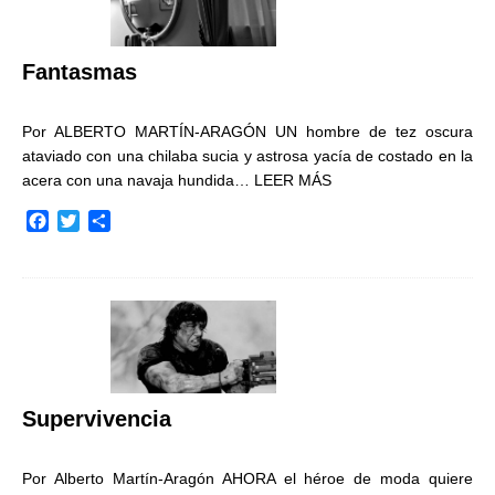
o
r
t
k
i
r
Fantasmas
Por ALBERTO MARTÍN-ARAGÓN UN hombre de tez oscura
ataviado con una chilaba sucia y astrosa yacía de costado en la
acera con una navaja hundida…
LEER MÁS
F
T
C
a
w
o
c
i
m
e
t
p
b
t
a
o
e
r
o
r
t
k
i
r
Supervivencia
Por Alberto Martín-Aragón AHORA el héroe de moda quiere