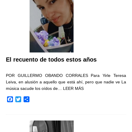
k
i
r
El recuento de todos estos años
POR GUILLERMO OBANDO CORRALES Para Yirle Teresa
Leiva, en alusión a aquello que está ahí, pero que nadie ve La
música sacude los oídos de…
LEER MÁS
F
T
C
a
w
o
c
i
m
e
t
p
b
t
a
o
e
r