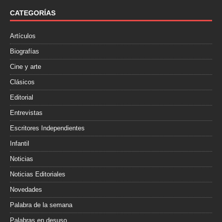
o
e
r
o
r
t
CATEGORÍAS
k
i
r
Artículos
Biografías
Cine y arte
Clásicos
Editorial
Entrevistas
Escritores Independientes
Infantil
Noticias
Noticias Editoriales
Novedades
Palabra de la semana
Palabras en desuso