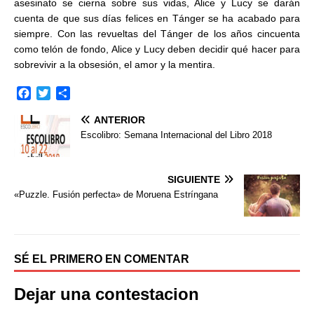
asesinato se cierna sobre sus vidas, Alice y Lucy se darán
cuenta de que sus días felices en Tánger se ha acabado para
siempre. Con las revueltas del Tánger de los años cincuenta
como telón de fondo, Alice y Lucy deben decidir qué hacer para
sobrevivir a la obsesión, el amor y la mentira.
F
T
C
a
w
o
ANTERIOR
c
i
m
e
t
p
Escolibro: Semana Internacional del Libro 2018
b
t
a
o
e
r
o
r
t
SIGUIENTE
k
i
«Puzzle. Fusión perfecta» de Moruena Estríngana
r
SÉ EL PRIMERO EN COMENTAR
Dejar una contestacion