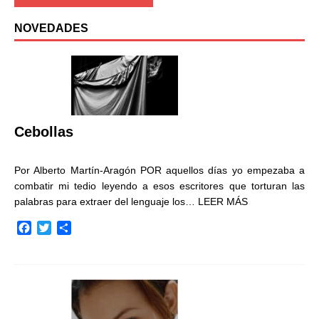
NOVEDADES
Cebollas
Por Alberto Martín-Aragón POR aquellos días yo empezaba a
combatir mi tedio leyendo a esos escritores que torturan las
palabras para extraer del lenguaje los…
LEER MÁS
F
T
C
a
w
o
c
i
m
e
t
p
b
t
a
o
e
r
o
r
t