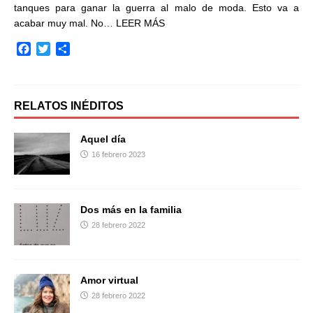
tanques para ganar la guerra al malo de moda. Esto va a
acabar muy mal. No…
LEER MÁS
F
T
C
a
w
o
c
i
m
e
t
p
b
t
a
RELATOS INÉDITOS
o
e
r
o
r
t
Aquel día
k
i
16 febrero 2023
r
Dos más en la familia
28 febrero 2022
Amor virtual
28 febrero 2022