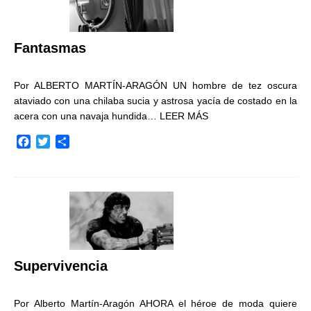
o
r
t
k
i
r
Fantasmas
Por ALBERTO MARTÍN-ARAGÓN UN hombre de tez oscura
ataviado con una chilaba sucia y astrosa yacía de costado en la
acera con una navaja hundida…
LEER MÁS
F
T
C
a
w
o
c
i
m
e
t
p
b
t
a
o
e
r
o
r
t
k
i
r
Supervivencia
Por Alberto Martín-Aragón AHORA el héroe de moda quiere