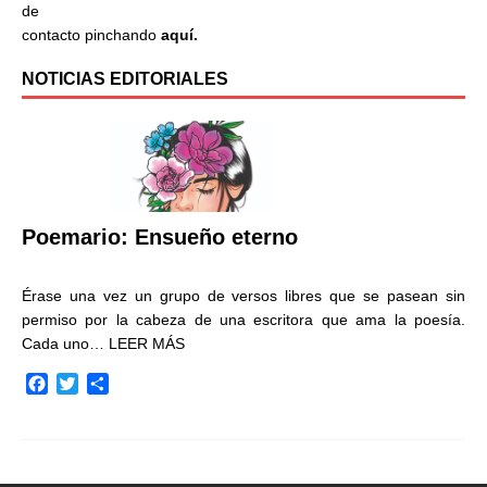
de
contacto pinchando
aquí.
NOTICIAS EDITORIALES
Poemario: Ensueño eterno
Érase una vez un grupo de versos libres que se pasean sin
permiso por la cabeza de una escritora que ama la poesía.
Cada uno…
LEER MÁS
F
T
C
a
w
o
c
i
m
e
t
p
b
t
a